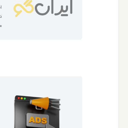
ا
د
م