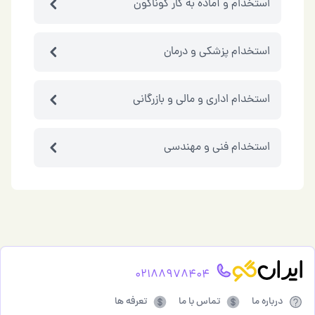
استخدام و آماده به کار گوناگون
تایپیست : منشی خانم ، منشی آقا ، منشی آشنا به کامپیوتر ، منشی با
روابط عمومی بالا ، تایپیست حرفه ای ، تایپیست انگلیسی ، منشی مسلط به
زبان انگلیسی ، منشی پاره وقت ، منشی مسلط به فتوشاپ ، منشی آشنا به
آفیس و ... 9- امور خدماتی : نیروی پذیرایی ، نگهداری از منزل ( سرایدار ) ،
استخدام پزشکی و درمان
نگهداری سالمند ، نگهداری کودک ، پرستار ، کار در منزل ، نظافت منزل ، ...
10- راننده : راننده آژانس ، راننده تاکسی ، راننده لودر ، راننده پایه دو ،
راننده پایه یک ، راننده نیسان ، راننده با اتومبیل ، راننده وانت ، راننده
استخدام اداری و مالی و بازرگانی
موتور ، پیک موتوری ، راننده هتل و ... 11-کارگر : کارگر ماهر ، کارگر ساده ،
کارگر قنادی ، کارگر کارواش ، کارگر جوان و نوجوان با حقوق مناسب ، شاگرد
جوان ، استاد کار ، نصاب کولر ، نجار ماهر ، پرس کار ماهر ، ... 12- خیاط و
چرخ کار : خیاط خانم ، خیاط ماهر ، چرخ کار مانتو ، چرخ کار راسته دوز ،
استخدام فنی و مهندسی
زیگزاگ دوز ، سردوزکار و ... 13- گرافیست : فتوشاپ کار ، طراح حرفه ای ،
گرافیست ، برنامه نویس سایت ، برنامه نویس نرم افزار ، طراح سایت ،
انیمیشن کار ، آقا و خانم مسلط به اتوکد ، نقشه کش صنعتی و ... 14- خود
اشتغالی : کار در منزل ، شغل های جدید ، پرورش قارچ ، تولید لیوان کاغذی
، بافت روی پارچه ، فارکس و ... 15- دیگر مشاغل : آرایشگر ماهر ، آرایشگر
جوان ، آرایشگر زنانه ، مربی آرایشگری ، رنگ و مش کار ، اپیلاسون کار ،
شینیون کار ، آشپز ، کباب پز ، آشپز رستوران ، تراشکار ، جوشکار ، ... و
صدها فرصت شغلی دیگر جستجوی شغل خود را به ما بسپارید ! ذهن آبی ،
مرجع نیازمندیهای ایران www.bluemind.ir برای جستجوی فرصت های
شغلی به وب سایت مراجعه فرمایید. www.bluemind.ir
02188978404
درباره ما
تماس با ما
تعرفه ها