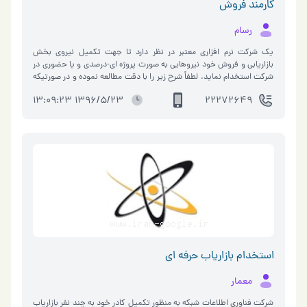
کارمند فروش
رسام
یک شرکت نرم افزاری معتبر در نظر دارد تا جهت تکمیل نیروی بخش
بازاریابی و فروش خود نیروهایی به صورت پروژه ای-درصدی و یا حضوری در
شرکت استخدام نماید. لطفاً شرح زیر را با دقت مطالعه نموده و در صورتیکه
تمایل به همکاری در این زمینه را دارید، هر چه سریعتر تماس گرفته و اعلام
1396/5/23 13:09:23
22272649
آمادگی کنید. مهارتها و شرایط مورد نیاز: • روابط عمومی قوی • اهل پیگیری
و صحبت با مشتریان • فن بیان و لحن خوش و محترمانه هنگام گفتگوی
تلفنی • شناخت مراکز مربوط در صورتیکه با کلیه شرایط این شغل موافق
هستید از ساعت ۱۰ الی 15 از طریق شماره تلفن 22272649 با ما تماس
بگیرید و یا رزومه خود را به آدرس ایمیل rasamsys@gmail.com ارسال
نمایید.
استخدام بازاریاب حرفه ای
معمار
شرکت فناوری اطلاعات شبکه به منظور تکمیل کادر خود به چند نفر بازاریاب