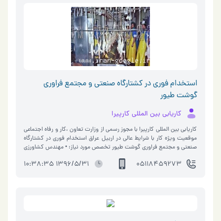
راهکارهای مفهومی برای پروژه های green and/or brown field oil and gas •
تجربه کاری مطابق با استانداردهای NORSK و HQSE امتیاز محسوب می شود
• مهارت های اجتماعی و کار گروهی • تسلط بر زبان انگلیسی حقوق و مزایا: •
حداقل حقوق 0005 دلار ، پاداش ماهانه، امکان ارتقای شغلی زود هنگام،
جهت ثبت نام و ثبت رزومه به زبان انگلیسی به نشانی اینترنتی
www.karpira.noooa.com مراجعه فرمایید. • تلفن تماس: 8448460-
0511
استخدام فوری در کشتارگاه صنعتی و مجتمع فراوری
گوشت طیور
کاریابی بین المللی کارپیرا
کاریابی بین المللی کارپیرا با مجوز رسمی از وزارت تعاون ،کار و رفاه اجتماعی
موقعیت ویژه کار با شرایط عالی در اربیل عراق استخدام فوری در کشتارگاه
صنعتی و مجتمع فراوری گوشت طیور تخصص مورد نیاز: • مهندس کشاورزی
گرایش دام و طیور • دامپزشک /کاردانی و دکتری • مسئول کنترل کیفی •
1396/5/31 10:38:35
05118459273
مسئول آزمایشگاه • مدیر فروش و بازاریابی • کارگر آشنا به کشتارگاه شرایط:
• حداقل 3 سال سابقه کاری مرتبط • مدرک تحصیلی مرتبط • آشنایی به زبان
انگلیسی یا کردی حقوق و مزایا: • حقوق به دلار- قابل مذاکره • اسکان و
غذای رایگان • پاداش ماهانه • تسهیلات رفاهی جهت ثبت نام و ثبت رزومه
به زبان انگلیسی به نشانی اینترنتی www.karpira.noooa.com مراجعه
فرمایید. • تلفن تماس: 8448460-0511 • 09190613363