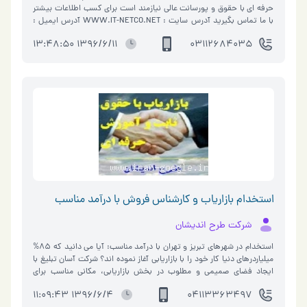
حرفه ای با حقوق و پورسانت عالی نیازمند است برای کسب اطلاعات بیشتر
با ما تماس بگیرید آدرس سایت : WWW.IT-NETCO.NET آدرس ایمیل :
INFO@IT-NETCO.NET آدرس دفتر مرکزی: اصفهان-خیابان هشت بهشت
1396/6/11 13:48:50
03112684035
شرقی-بعد از چهارراه حمزه-کوچه 20-پلاک 1 شرکت فناوری اطلاعات شبکه،
تلفن : 0311-2684035 موبایل:09137877151
استخدام بازاریاب و کارشناس فروش با درآمد مناسب
شرکت طرح اندیشان
استخدام در شهرهای تبریز و تهران با درآمد مناسب: آیا می دانید که 85%
میلیاردرهای دنیا کار خود را با بازاریابی آغاز نموده اند؟ شرکت آسان تبلیغ با
ایجاد فضای صمیمی و مطلوب در بخش بازاریابی، مکانی مناسب برای
فعالیت و ارائه ایده های نوین و باروری استعدادهای علاقمندان در این عرصه
1396/6/4 11:09:43
04113363497
میباشد و دست شما را به گرمی می فشاریم و اطمینان داریم که از همکاری با