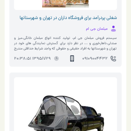
شغلی پردرآمد برای فروشگاه داران در تهران و شهرستانها
مبلمان جي ام
سیستم فروش مبلمان جی ام، تولید کننده انواع مبلمان خانگی،میز و
صندلی،ناهارخوری و ... در نظر دارد برای گسترش نمایندگی های خود در
تهران و شهرستانها به افراد حقیقی و حقوقی که واجد شرایط حداقلی مندرج
در متن باشند نمایندگی فعال و يا عامليت فروش اعطا نماید. شرایط: -دارای
1395/1/29 20:38:51
09109004432
تجربه در امر فروش(ترجیحا دربخش مبلمان) -موقعیت فروشگاه یا دفتر
نزدیک به بازار و یا اماکن تجاری و پرتردد باشد. برای مشاهده ی محصولات
می توانید به لینک http://www.greenmaile.blogsky.com مراجعه
نمایید. لطفا برای کسب اطلاعات بیشتر با شماره همراه 09109004432
تماس حاصل نمائید. همچنین می توانید با ایمیل
greenmaile.2015@gmail.com مکاتبه نمائید. با تشکر