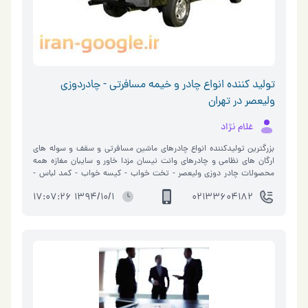
تولید کننده انواع چادر و خیمه مسافرتی - چادردوزی
ولیعصر در تهران
غلام نژاد
بزرگترین تولیدکننده انواع چادرهای ماشین مسافرتی و سقف و سوله های
ارگان های نظامی و چادرهای وانت نیسان مزدا خاور و سایبان مغازه همه
محصولات چادر دوزی ولیعصر - تخت خواب - کیسه خواب - کمد لباس -
چادر مسافرتی - میز و صندلی - محصولات بادی intex - سوله - چادر ماشین
1394/10/1 17:07:26
02133604182
-آلاچیق - سایبان مغازه - انواع پارچه های برزنتی - انواع پارچه های مشمایی
- فانوس,زیرانداز,صندلی تاشو - چادر خیمه ای - چادر کودک - چادر عصایی
بسیاری از هم میهنان عزیز ما در فرصت ها و اوقات فراغت پیش آمده ، آماده
سفر به نقاط دور و یا نزدیک کشور عزیز و زیبایمان ایران می گردند تا بتوانند
از وقت خود در کنار خانواده و دوستان ایام و لحظات خوشی را سپری نمایند.
کشورما دارای اقلیم متنوعی می باشد و با کمی فاصله گرفتن از شهر خود به
طور باورنکردنی آب و هوا را متفاوت تر از شهر خود می بینند. ممکن است به
ناگاه وارد آب و هوای بارانی و یا گرم و خشک شوید. و اگر به همراه خود
یک چادر یا خیمه مسافرتی برده باشید می توانید از بارش تند باران یا