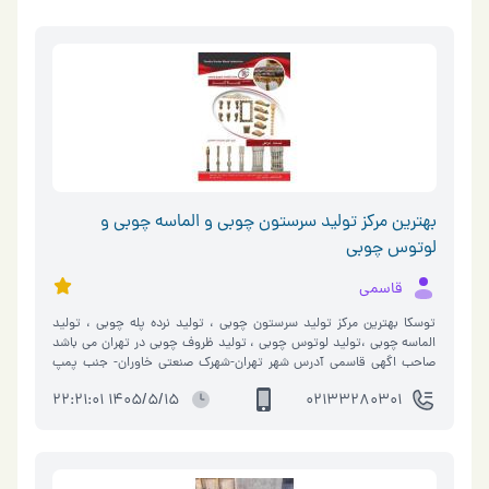
بهترین مرکز تولید سرستون چوبی و الماسه چوبی و
لوتوس چوبی
قاسمی
توسکا بهترین مرکز تولید سرستون چوبی ، تولید نرده پله چوبی ، تولید
الماسه چوبی ،تولید لوتوس چوبی ، تولید ظروف چوبی در تهران می باشد
صاحب اگهی قاسمی آدرس شهر تهران-شهرک صنعتی خاوران- جنب پمپ
بنزین- سایت چوبستانه-خیابان اول(بالاتراز بانک ملی)پلاک5338_صنایع
1405/5/15 22:21:01
02133280301
چوبی توسکا منبت(قاسمی) تلفن 02133280301 موبایل
09304452030- 09124457030