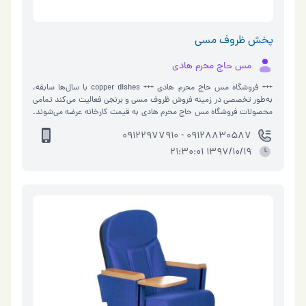
برای محیط‌های اداری هستند.
پخش ظروف مسی
مس حاج محرم هادی
+++ فروشگاه مس حاج محرم هادی +++ copper dishes با سال‌ها سابقه،
به‌طور تخصصی در زمینه فروش ظروف مسی و برنجی فعالیت می‌کند تمامی
محصولات فروشگاه مس حاج محرم هادی به قیمت کارخانه عرضه می‌شوند.
* فروش انواع : - ظروف مسی - ظروف برنجی - تابه مسی - قابلمه - جام -
09128830587 - 09122977910
کاسه - سماور - کتری - قوری - پیاله - پارچ - لیوان - شکلات‌خوری - سینی -
قندان - وسایل دکوری مسی بورس ظروف مس مس فلزی است که از دیرباز
1397/10/19 21:30:01
مورد توجه همگان بوده است. در قدیم از فلز مس به‌دلیل خاصیت
شکل‌پذیری و چکش‌خواری در ساخت مجسمه، اشیای تزئینی، وسایل
موسیقی و به‌خصوص در لوازم و ظروف آشپزخانه و حمام استفاده‌های
فراوانی می‌کردند. افزایش انرژی، تقویت روحیه و جلوگیری از ابتلا به
بیماری‌هایی، اعم از کم‌خونی و نارسایی کلیه از فواید استفاده از ظروف مسی
می‌باشند. _________