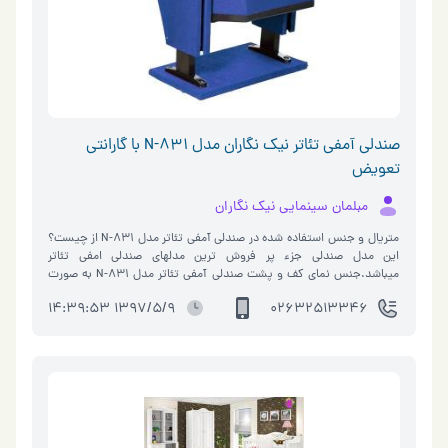
صندلی آمفی تئاتر نیک نگاران مدل N-831 با گارانتی
تعویض
مبلمان سینمایی نیک نگاران
متریال و جنس استفاده شده در
صندلی آمفی تئاتر
مدل N-831 از چیست؟
این مدل صندلی جزء پر فروش ترین مدلهای
صندلی امفی تئاتر
میباشد.جنس نمای کف و پشت صندلی آمفی تئاتر مدل N-831 به صورت
کف و پشت ABS میباشد.اما این امکان وجود دارد که به صورت کف و پشت
1397/5/9 14:39:53
02632513346
MDF باشد،اما این مدل صندلی با کف و پشت ABS ظاهر زیباتری دارد.
کیفیت صندلی آمفی تئاتر مدل N-831 بسیار بالاست از طرف شرکت ضمانت
نامه 5 ساله دارد،اما حداقل عمر مفید برای این
صندلی سینمایی
بیش از 15
سال می باشد. ایا صندلی مدل N-831 قابلیت دسته آموزشی را دارد؟! بله
صندلی مدل N-831 قابلیت دسته آموزشی را دارد. جنس این دسته ها که به
صورت چوب راش و فوم انتگرال نرم میباشد.دسته آموزشی (که از آن به
دسته پذیرایی،دسته محصلی،دسته تحریر،دسته امتحانی و …نام برده
میشود)به صورت مخفی بین پایه قرار میگیرد و در صورت نیاز به راحتی از