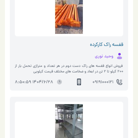
قفسه راک کارکرده
وحید نوری
فروش انواع قفسه های راک دست دوم در هر تعداد و متراژی تحمل بار از
٢٠٠ کیلو تا ٢ تن در ابعاد و ضخامت های مختلف قیمت کیلویی
1404/6/28 8:50:59
09191000121