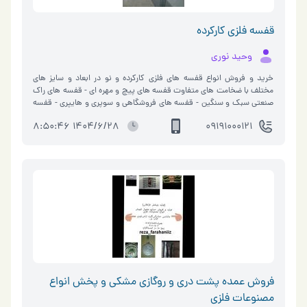
قفسه فلزی کارکرده
وحید نوری
خرید و فروش انواع قفسه های فلزی کارکرده و نو در ابعاد و سایز های
مختلف با ضخامت های متفاوت قفسه های پیچ و مهره ای - قفسه های راک
صنعتی سبک و سنگین - قفسه های فروشگاهی و سوپری و هایپری - قفسه
های پانل پله بالکنی سایز کفی ها در ضخامت های ۰.۷ الی ۲ میل ۲۵*۹۵
1404/6/28 8:50:46
09191000121
۳۰*۹۵ ۴۰*۹۵ ۵۰*۹۵ ۶۰*۹۵ ۳۰*۸۰ ۴۰*۸۰ ۳۰*۷۰ ۳۰*۷۰ کف پوش
ها ۳۸*۴۰ ۳۸*۵۰ ۳۸*۶۰ ۳۸*۷۰ ۳۸*۸۰ ۳۸*۹۰ ۳۸*۱۰۰ ۳۸*۱۲۰
انواع پایه و قاب راک در ضخامت های ۰.۷ الی ۲ میل در مدل های ۴*۴ -
۴*۸ در متراژ های ۱ - ۱/۵ - ۲ - ۲/۵ - ۳ - ۳/۵ انواع باز‌ویی رل فرم ، زیگما ،
قاب باکس در ابعاد ۱۳۰ - ۱۷۰ - ۲۰۰ - ۲۳۰ - ۲۷۰ - ۳۰۰ و انواع پایه های
فروشگاهی پایه L - پایهT - پایه دیواری برای کسب اطلاعات بیشتر تماس
حاصل فرمایید پاسخگویی همه روزه حتی ایام تعطیل رسمی از ساعت ۸
صبح الی ۱۹ شب
فروش عمده پشت دری و روگازی مشکی و پخش انواع
مصنوعات فلزی