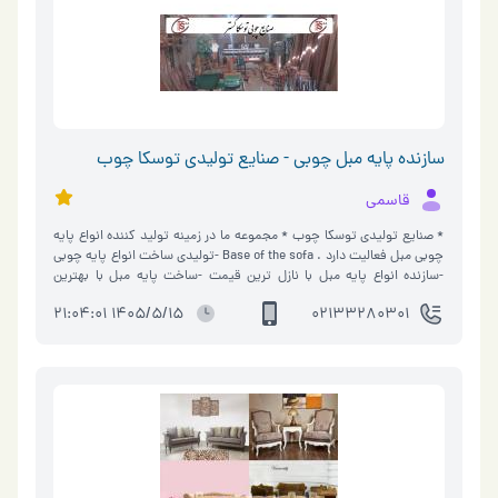
سازنده پایه مبل چوبی - صنایع تولیدی توسکا چوب
قاسمی
* صنایع تولیدی توسکا چوب * مجموعه ما در زمینه تولید کننده انواع پایه
چوبی مبل فعالیت دارد . Base of the sofa -تولیدی ساخت انواع پایه چوبی
-سازنده انواع پایه مبل با نازل ترین قیمت -ساخت پایه مبل با بهترین
کیفیت را از ما بخواهید تولید سرستون چوبی، تولید نرده پله چوبی، تولید
1405/5/15 21:04:01
02133280301
الماسه چوبی ،تولید لوتوس چوبی، تولید ظروف چوبی ، تولید ظروف چوبی
شهرک صنعتی خاوران- جنب پمپ بنزین- سایت چوبستانه-خیابان
اول(بالاتراز بانک ملی)پلاک5338_صنایع چوبی توسکا منبت(قاسمی)
09124457030 09304452030 02133280301 آدرس سایت۱:
www.paye-mobl.com آدرس سایت۲: www.tooskamonabat.com جهت
کسب اطلاعات بیشتر از سایت توسکا منبت بازدید فرمایید:
http://tooskamonabat.com/ آیدی اینستا : tooskamonabat ________