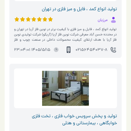
تولید انواع کمد ، فایل و میز فلزی در تهران
مرزبان
تولید انواع کمد ، فایل و میز فلزی با کیفیت برتر در نوین فلز آریا در تهران و
در محدده حسن آباد معرفی شرکت نوین فلز آریا (آریکو) شرکت تولیدی نوین
فلز آریا با هدف ارتقای کیفیت محصولات داخلی در صنعت چوب و فلز
تاسیس شده است. این مجموعه با بهره‌گیری از فناوری‌های پیشرفته و
1405/5/15 23:04:01
02156454037-8
لابراتوار کنترل کیفیت، محصولاتی متنوع و با دوام را به بازارهای داخلی و
خارجی عرضه می‌کند. ما در آریکو متعهد به ارائه تجهیزات اداری با طراحی
مدرن و کیفیت بی‌نظیر هستیم. محصولات متنوع و با کیفیت شرکت نوین
فلز آریا تولیدکننده انواع تجهیزات اداری چوبی و فلزی است که شامل موارد
زیر می‌شود: کمدهای فلزی: کمدهای یک درب، دو درب، سه درب، چهار
درب، شش درب، نه درب، دوازده درب، هجده درب، 24 درب و 30 درب
(جاکفشی). فایل‌های اداری: فایل دوار، فایل نقشه، فایل رمزدار و فایل‌های
فلزی با طراحی ارگونومیک. میزهای اداری: میزهای مدیریتی، کارشناسی،
کارمندی، کامپیوتر و کانتر با متریال MDF و فلز. صندلی‌های متنوع:
صندلی‌های مدیریتی، کارمندی، دانشجویی، آزمایشگاهی (تابوره)، رستورانی،
همایشی، انتظار و حتی صندلی نماز. سایر محصولات: کتابخانه چوبی،
پارتیشن، تریبون و جاموبایلی فلزی. لیست تولیدات : - کمد اداری - فایل
های اداری - میز MDF - جاموبایلی فلزی - پارتیشن - صندلی اداری -کتابخانه
تولید و پخش سرویس خواب فلزی ، تخت فلزی
-کمد نیمه -کمد جا کلیدی - کمد یک در / دو درب / سه درب / چهار درب /
خوابگاهی ، بیمارستانی و هتلی
شش درب / نه درب / دوازده درب فلزی کمد هجده درب / 24 درب / 30
درب( جاکفشی) فلزی - فایل ، فایل دوار ، فایل نقشه ، فایل رمزدار فلزی