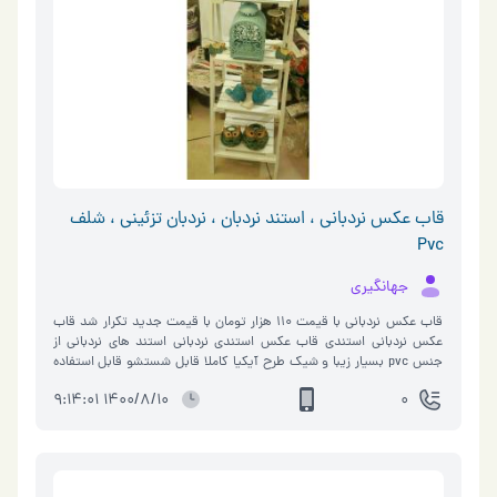
باشید. ادرس اینستاگرام : https://www.instagram.com/vinechoob/
آدرس تلگرام : vinechoob تلفن : ۶۶۲۳۰۳۱۰ همراه : ۰۹۱۲۳۱۴۰۴۶۶
—————————————————————————— آدرس
کارخانه : صبا شهر، روبروی صبا باطری، خیابان شایان صنعت، پلاک ۱۳ تلفن :
۵۶۵۷۷۳۴۰-۰۲۱ همراه : ۰۹۱۲۶۲۷۹۵۳۸ ۰۹۱۲۴۷۹۵۹۰۲ آدرس فروشگاه
مرکزی: تهران – بازارمبل یافت آباد – خیابان شاندیز – پلاک ۱۷۹ تلفن :
۶۶۲۳۰۳۱۰ همراه : ۰۹۱۲۳۱۴۰۴۶۶
—————————————————————————— آدرس
کارخانه : صبا شهر، روبروی صبا باطری، خیابان شایان صنعت، پلاک ۱۳ تلفن :
۵۶۵۷۷۳۴۰-۰۲۱ همراه : ۰۹۱۲۶۲۷۹۵۳۸ ۰۹۱۲۴۷۹۵۹۰۲
قاب عکس نردبانی ، استند نردبان ، نردبان تزئینی ، شلف
Pvc
جهانگیری
قاب عکس نردبانی با قیمت 110 هزار تومان با قیمت جدید تکرار شد قاب
عکس نردبانی استندی قاب عکس استندی نردبانی استند های نردبانی از
جنس pvc بسیار زیبا و شیک طرح آیکیا کاملا قابل شستشو قابل استفاده
برای قرار دادن انواع گلدان ، انواع دکوری ، مجسمه و ... نردبان PVC یا شلف
1400/8/10 9:14:01
0
PVC در قالب دو سایز : سه طبقه : با ارتفاع کلی 95 فاصله بین طبقات 25
عمق طبقات از بالا به پایین متغیر هر عدد 30000تومان چهار طبقه : با
ارتفاع کلی 120 فاصله بین طبقات 25 عمق طبقات از بالا به پایین متغیر هر
عدد 35000تومان . ‎ساخته شده از ورق 16 میل ‎با کیفیت درجه یک و
عالی این کار به دلیل تقاضای بیش از حد و تولید زمانبر هر هفته شارژ شده و