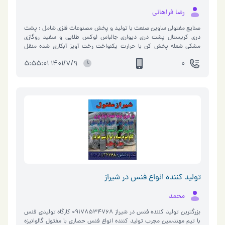
رضا فراهانی
صنایع مفتولی ساوین صنعت با تولید و پخش مصنوعات فلزی شامل : پشت
دری کریستال پشت دری دیواری جالباس لوکس طلایی و سفید روگازی
مشکی شعله پخش کن با حرارت یکنواخت رخت آویز آبکاری شده منقل
کباب و بافوری توری کباب ماهی پز سیخ استیل به صورت عمده جا سیب
1401/7/9 5:55:01
0
زمینی و پیاز راف داخل کابینتی استند کابینت اسفند دود کن دسته
پلاستیکی جا صابونی و جا اسکاج جا لباسی دیواری فلزی سر ساچمه ای بیلچه
باغبانی مخصوص باغبانی گیره لباس فلزی با روکش گالوانیزه ضد زنگ جا
لیوانی آویز آشپزخانه فلزی اسفند دود کن پیاله ای دسته چوبی جا کفشی
فلزی جا سیخی آهنی غلاف سیخ فلزی جا لیوانی روکش دار خاک انداز فلزی
دسته پلاستیکی سه گوش حمام رگال لباس سالنی چرخ دستی خرید شعله
پخش کن مشعل اجاق بند رخت آپارتمانی تاشو توری کباب پز گرد بهاره
صندلی تاشو ساحل و پیک نیک پشت دری الماس سرساچمه و گیره لباس
فلزی زیر یخچالی زیر قابلمه ای پخش سراسر ایران ادرس اینستاگرام :
https://www.instagram.com/reza_farahaniiz/ آدرس سایت :
http://savinsanat.ir
تولید کننده انواع فنس در شیراز
محمد
بزرگترین تولید کننده فنس در شیراز 09178534768 کارگاه تولیدی فنس
با تیم مهندسین مجرب تولید کننده انواع فنس حصاری با مفتول گالوانیزه