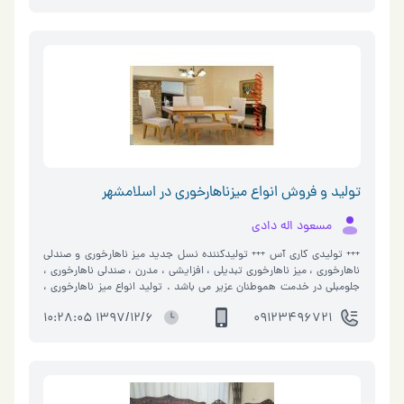
تولید و فروش انواع میزناهارخوری در اسلامشهر
مسعود اله دادی
+++ تولیدی کاری آس +++ تولیدکننده نسل جدید میز ناهارخوری و صندلی
ناهارخوری ، میز ناهارخوری تبدیلی ، افزایشی ، مدرن ، صندلی ناهارخوری ،
جلومبلی در خدمت هموطنان عزیر می باشد . تولید انواع میز ناهارخوری ،
جلو مبلی و عسلی ، میز ناهار خوری لوکس ، جلو مبلی و عسلی ، میز
1397/12/6 10:28:05
09123496721
ناهارخوری چوبی ، میز ناهارخوری شیشه ای ، میز ناهار خوری لوکس