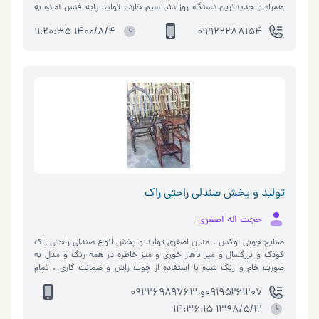
همراه با جدیدترین دستگاه روز دنیا سیم خاردار تولید پایه فنس آماده به
کار (گپ و قلاب خورده) انواع پایه فنس نو و دست دوم رابیتس سیم
1400/8/4 11:20:35
09922288154
گالوانیزه سیم آرماتوربندی و قالب بندی
تولید و پخش صندلی راحتی راک
حجت اله اصغری
صنایع چوبی لوکس . مدرن اصغری تولید و پخش انواع صندلی راحتی راک
کودک و بزرگسال و میز ناهار خوری و میز خاطره در همه رنگ و مدل به
صورت خام و رنگ شده با استفاده از چوب راش و ضمانت کاری . تمام
اجناس به قیمت مستقیم خود تولیدی میباشد بدون هیچ واسطه کاری
۰۹۱۹۵۲۶۱۲۰۷و ۰۹۲۲۶۹۸۹۷۶۳
خرید حضوری و انلاین .
1398/5/12 14:36:15