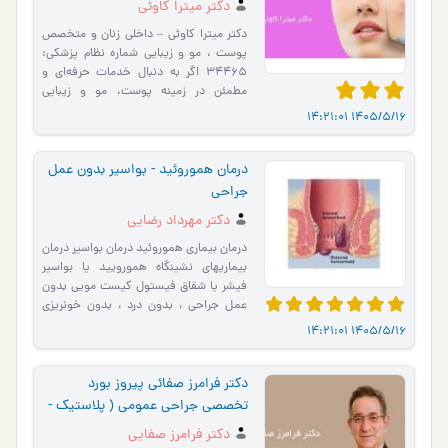
دکتر میترا کاوئی
دکتر میترا کاوئی – داخلی زنان و متخصص
پوست ، مو و زیبایی شماره نظام پزشکی:
34465 اگر به دنبال خدمات حرفه‌ای و
مطمئن در زمینه پوست، مو و زیبایی
هستید، مطب دکتر میترا کا�…
1405/5/16 14:21:01
درمان هموروئید - بواسیر بدون عمل
جراحی
دکتر مهرداد رضایی
درمان بیماری هموروئید درمان بواسیر درمان
بيماريهاي نشينگاه هموروييد يا بواسير
فيشر يا شقاق فيستول كيست مویی بدون
عمل جراحی ، بدون درد ، بدون خونریزی
توسط دکتر مه�…
1405/5/16 14:21:01
دکتر فرامرز صفائی پیروز بورد
تخصصی جراحی عمومی ( پلاستیک -
ترمیمی ) در جردن
دکتر فرامرز صفایی