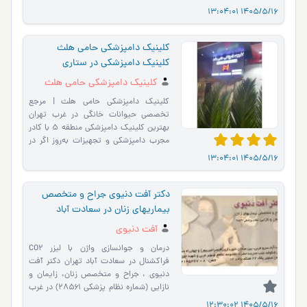
شنوایی (سمعک) تجویز انواع سمعک �…
1405/5/16 13:04:01
کلینیک دامپزشکی حامی هلث
کلینیک دامپزشکی در ستاری
کلینیک دامپزشکی حامی هلث
کلینیک دامپزشکی حامی هلث | مرجع
تخصصی حیوانات خانگی در غرب تهران
بهترین کلینیک دامپزشکی منطقه ۵ با کادر
مجرب دامپزشکی و تجهیزات به‌روز اگر در
این محدوده‌ها زندگی م�…
1405/5/16 13:04:01
دکتر آفت دنیوی جراح و متخصص
بیماریهای زنان در سعادت آباد
آفت دنیوی
درمان و جوانسازی واژن با لیزر CO2
فراکشنال در سعادت آباد تهران دکتر آفت
دنیوی ، جراح و متخصص زنان، زایمان و
نازایی (شماره نظام پزشکی ۲۸۵۶۱) در غرب
تهران – محدوده سعادت �…
1405/5/16 12:30:02