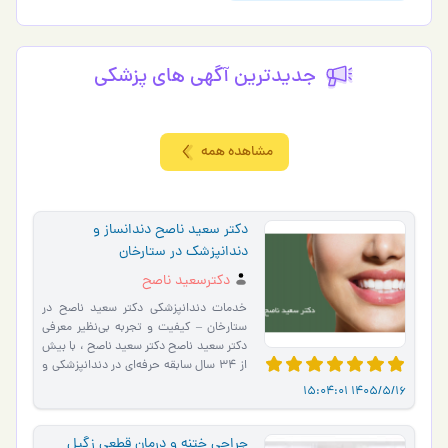
جدیدترین آگهی های پزشكي
مشاهده همه
دکتر سعید ناصح دندانساز و
دندانپزشک در ستارخان
دکترسعید ناصح
خدمات دندانپزشکی دکتر سعید ناصح در
ستارخان – کیفیت و تجربه بی‌نظیر معرفی
دکتر سعید ناصح دکتر سعید ناصح ، با بیش
از 34 سال سابقه حرفه‌ای در دندانپزشکی و
دندانسازی، ی…
1405/5/16 15:04:01
جراحی ختنه و درمان قطعی زگیل