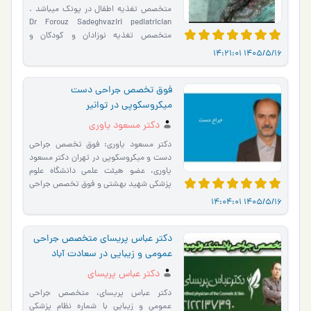
متخصص تغذیه اطفال در پونک میباشد .
Dr Forouz Sadeghvaziri pediatrician
متخصص تغذیه نوزادان و کودکان و
نوجوانان - تغذیه کودکان - رشد و تکامل -
1405/5/16 14:21:01
ز�…
فوق تخصص جراحی دست
میکروسکوپی در توانیر
دکتر مسعود یاوری
دکتر مسعود یاوری: فوق تخصص جراحی
دست و میکروسکوپی در تهران دکتر مسعود
یاوری، عضو هیئت علمی دانشگاه علوم
پزشکی شهید بهشتی و فوق تخصص جراحی
ترمیمی و میکروسکوپی دست و ا�…
1405/5/16 14:04:01
دکتر عباس پریسای متخصص جراحی
عمومی و زیبایی در سعادت آباد
دکتر عباس پریسای
دکتر عباس پریسای، متخصص جراحی
عمومی و زیبایی با شماره نظام پزشکی