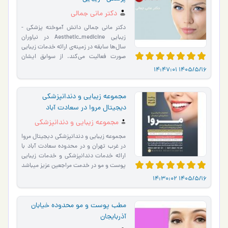
Aesthetic_medicine
دکتر مانی جمالی
دکتر مانی جمالی دانش آموخته پزشکی -
زیبایی Aesthetic_medicine در نیاوران
سال‌ها سابقه در زمینه‌ی ارائه خدمات زیبایی
صورت فعالیت می‌کند. از سوابق ایشان
می‌توان به عضویت د�…
1405/5/16 14:47:01
مجموعه زیبایی و دندانپزشکی
دیجیتال مروا در سعادت آباد
مجموعه زیبایی و دندانپزشکی
دیجیتال مروا
مجموعه زیبایی و دندانپزشکی دیجیتال مروا
در غرب تهران و در محدوده سعادت آباد با
ارائه خدمات دندانپزشکی و خدمات زیبایی
پوست و مو در خدمت مراجعین عزیز میباشد
. طراحی و س…
1405/5/16 14:30:02
مطب پوست و مو محدوده خیابان
آذربایجان