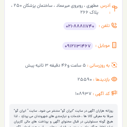
آدرس
مطهری ، روبروی میرعماد ، ساختمان پزشکان 250 ،
:
پلاک 266
تلفن :
021-88811740
موبایل :
09121131467
به روزرسانی :
5 ساعت و46 دقیقه 3 ثانیه پیش
بازدیدها :
25590
کد آگهی :
108937
روزانه هزاران آگهی در سایت "ایران گو" منتشر می شود. سایت ” ایران گو"
صرفا به معرفی کالا ها ، خدمات و نیازمندی های شهروندان می پردازد ، لذا
هیچ گونه مسئولیتی در قبال محتوای آگهی و پرداخت های مالی کاربران