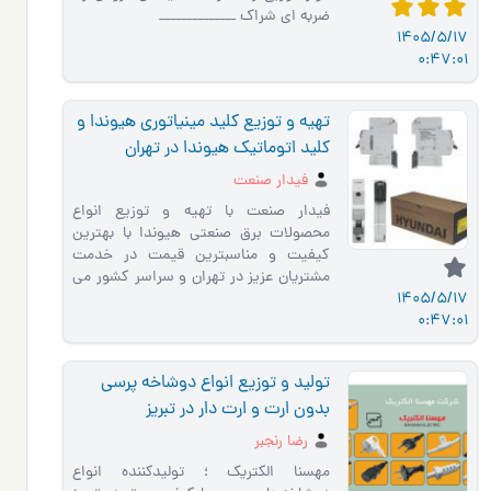
ضربه ای شراک ______________
1405/5/17
0:47:01
تهیه و توزیع کلید مینیاتوری هیوندا و
کلید اتوماتیک هیوندا در تهران
فیدار صنعت
فیدار صنعت با تهیه و توزیع انواع
محصولات برق صنعتی هیوندا با بهترین
کیفیت و مناسبترین قیمت در خدمت
مشتریان عزیز در تهران و سراسر کشور می
1405/5/17
باشد . تهیه و توزیع کلید مینیا…
0:47:01
تولید و توزیع انواع دوشاخه پرسی
بدون ارت و ارت دار در تبریز
رضا رنجبر
مهسنا الکتریک ؛ تولیدکننده انواع