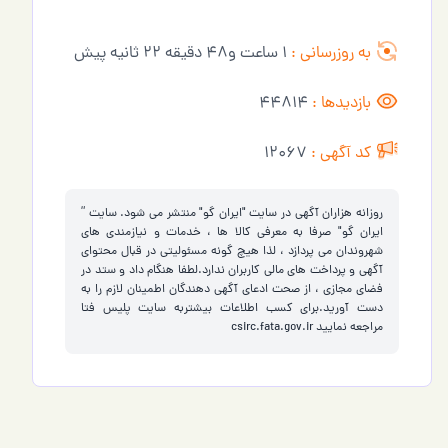
به روزرسانی :
1 ساعت و48 دقیقه 22 ثانیه پیش
بازدیدها :
44814
کد آگهی :
12067
روزانه هزاران آگهی در سایت "ایران گو" منتشر می شود. سایت ”
ایران گو" صرفا به معرفی کالا ها ، خدمات و نیازمندی های
شهروندان می پردازد ، لذا هیچ گونه مسئولیتی در قبال محتوای
آگهی و پرداخت های مالی کاربران ندارد.لطفا هنگام داد و ستد در
فضای مجازی ، از صحت ادعای آگهی دهندگان اطمینان لازم را به
دست آورید.برای کسب اطلاعات بیشتربه سایت پلیس فتا
مراجعه نمایید
csirc.fata.gov.ir