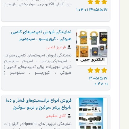
مولر آلمان الکترو جین مولر پخش ملزومات
1405/5/17 1:04:01
برق صنعتی ______…
نمایندگی فروش آمپرمترهای کلمپی
هیوکی ، کیوریتسو ، سینومیتر
فرامرز فتحی
نمایندگی فروش آمپرمترهای کلمپی هیوکی
، آمپرمترکیوریتسو ، آمپرمتر سینومیتر
فروش تجهیزات برقی آمپرمترهای کلمپی (
هیوکی ، کیوریتسو ، سینومیتر )
_______________
1405/5/17
0:47:01
فروش انواع ترانسمیترهای فشار و دما
،انواع پرشر سوئیچ و ترمو سوئیچ
لودسل
آقای شفیعی
نمایندگی اینورتر های Hpmontدر کیلو وات