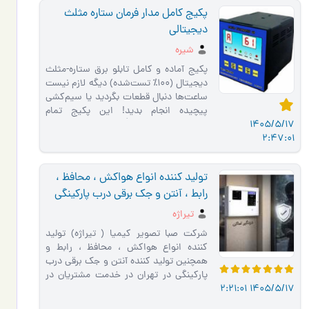
پکیج کامل مدار فرمان ستاره مثلث
دیجیتالی
شیره
پکیج آماده و کامل تابلو برق ستاره-مثلث
دیجیتال (100٪ تست‌شده) دیگه لازم نیست
ساعت‌ها دنبال قطعات بگردید یا سیم‌کشی
پیچیده انجام بدید! این پکیج تمام
1405/5/17
تجهیزات داخلی مور�…
2:47:01
تولید کننده انواع هواکش ، محافظ ،
رابط ، آنتن و جک برقی درب پارکینگی
تیراژه
شرکت صبا تصویر کیمیا ( تیراژه) تولید
کننده انواع هواکش ، محافظ ، رابط و
همچنین تولید کننده آنتن و جک برقی درب
پارکینگی در تهران در خدمت مشتریان در
1405/5/17 2:21:01
سراسر کشور میباشد . …