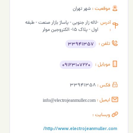
موقعیت :
شهر تهران
آدرس
-لاله زار جنوبی - پاساژ بازار صنعت - طبقه
:
اول - پلاک 15- الکتروجین مولر
تلفن :
33941357
موبایل :
09123107220
فکس :
33941358
ایمیل :
info@electrojeanmuller.com
وبسایت :
http://www.electrojeanmuller.com/