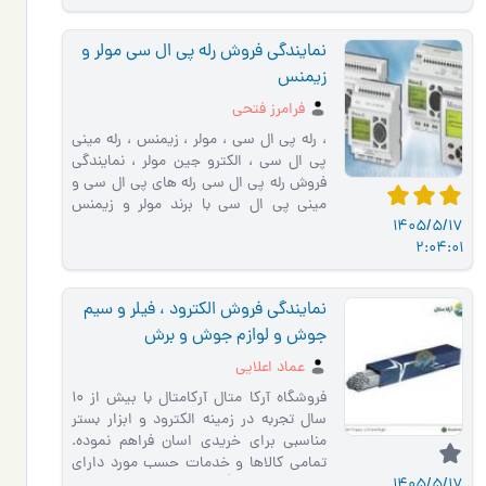
نمایندگی فروش رله پی ال سی مولر و
زیمنس
فرامرز فتحی
، رله پی ال سی ، مولر ، زیمنس ، رله مینی
پی ال سی ، الکترو جین مولر ، نمایندگی
فروش رله پی ال سی رله های پی ال سی و
مینی پی ال سی با برند مولر و زیمنس
1405/5/17
الکترو جین مولر ______…
2:04:01
نمایندگی فروش الکترود ، فیلر و سیم
جوش و لوازم جوش و برش
عماد اعلایی
فروشگاه آرکا متال آرکامتال با بیش از 10
سال تجربه در زمینه الکترود و ابزار بستر
مناسبی برای خریدی اسان فراهم نموده.
تمامی کالاها و خدمات حسب مورد دارای
1405/5/17
مجوز های لازم �…