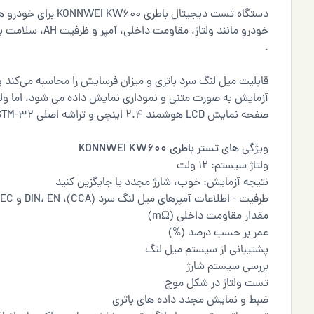
خودرو مانند ولتاژ
.
قابلیت میل لنگ سرد باتری و میزان فرسایش را محاسبه می‌کند و ا
آزمایش به صورت متنی و نموداری نمایش داده می شود، اما ولتا
صفحه نمایش LCD هوشمند 2.4 اینچی و تراشه اصلی STM-32 اطلاعات با حداکثر سرعت در اختیار شما قرار میگیرد.
ویژگی های
تستر باطری KONNWEI KW600
ولتاژ سیستم: 12 ولت
نتیجه آزمایش: خوب، شارژ مجدد یا جایگزین کنید
ظرفیت - اطلاعات آمپرهای میل لنگ سرد (CCA)، DIN، EN و IEC نسبت به رتبه باتری.
مقدار مقاومت داخلی (mΩ)
عمر بر حسب درصد (%)
پشتیبانی از سیستم میل لنگ
بررسی سیستم شارژ
تست ولتاژ در شکل موج
ضبط و نمایش مجدد داده های باتری