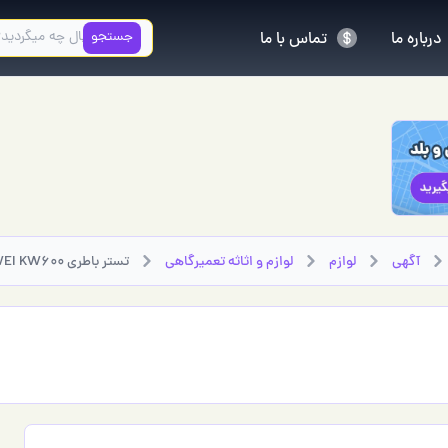
جستجو
درباره ما
تماس با ما
آگهی
لوازم
لوازم و اثاثه تعميرگاهي
تستر باطری KONNWEI KW600