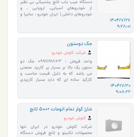
دستگاه عیب یاب لانچ پشتیبانی بی نظیر
از خودروهای آسیایی، اروپایی ، و
خودروهای داخلی ( ایران خودرو ، سایپا و
1404/7/26
... ) بیشتر از 90 کمپانی خودروساز. �…
9:28:01
جك دوستون
شركت كاوش خودرو
واحد فروش : 09911191863 جک دو
ستون یک بالا بر بسیار پر کاربرد صنعتی
می باشد که به دلیل قیمت مناسب و
کارکرد ساده ای که دارد بسیار کاربردی
1404/7/20
است ایجاد فضای کافی برای تردد و
9:08:22
تعم�…
شارژ کولر تمام اتومات +500 لانچ
کاوش خودرو
شرکت کاوش خودرو در ایران تنها
محصولات تکتینو و لانچ فروش دستگاه