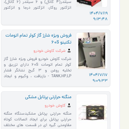
سیلندر(4 کانال) و 6 سیلندر (6 کانال)،
انژکتور روکار، انژکتور درجا و انژکتور
1404/7/19
دستگاه اولتراسونیک وجود …
9:13:48
فروش ویژه شارژ گاز کولر تمام اتومات
تکتینو 60S
شرکت کاوش خودرو
شرکت کاوش خودرو فروش ویژه شارژ گاز
کولر تمام اتومات 60S دارای تزریق و
تخلیه روغن و 3 گیج نشانگر فشار
1404/7/17
TANK,HP,LP - بازیافت ، وکیوم و ایجاد
9:09:33
خلاء و تست نشتی ، شارژ گاز با دقت
بال…
منگنه حرارتی پرتابل مشکی
کاوش خودرو
منگنه حرارتی پرتابل مشکیدستگاه منگنه
حرارتی پرتابل برای ایجاد اتصالات کوتاه
مقاومتی گیره ای در قسمت های مختلف