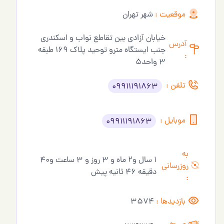
موقعیت :
شهر تهران
خیابان آزادی بین تقاطع نواب و اسکندری
آدرس
جنب ایستگاه مترو توحید پلاک 169 طبقه
:
3 واحد5
تلفن :
09911191863
موبایل :
09911191863
به
1 سال و2 ماه و 3 روز و 3 ساعت و40
روزرسانی
دقیقه 46 ثانیه پیش
:
بازدیدها :
3574