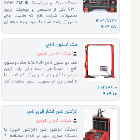
دستگاه دیاگ و پروگرمینگ X431 PAD III
V3.0 یکی از تخصصی و پیشرفته ترین
محصولات شرکت لانچ که قابلیت های
1404/7/26
خاص آن باعث شده تا مورد توجه حرفه ای
9:29:57
ها قرار گیرد . از قابلیت های این دستگ…
جک2ستون لانچ
شرکت کاوش خودرو
جک دو ستون لانچ LAUNCH جک دوستون
لانچ ، دستگاهی است برای بلند کردن
خودرو تا کاربر بتواند روی آن کار کند و یا
از فضای زیر آن بصورت ایمن استفاده کند
1404/7/20
.چندین نوع جک بالابر تعم�…
9:09:00
انژكتور شور فشار قوی لانچ
شركت كاوش خودرو
دستگاه انژکتور شور (انژکتور شوی) یا
دستگاه سوزن شور در انواع مختلف: 4