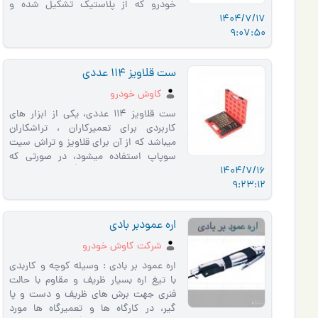
خودرو که از پلاستیک تشکیل شده و
1404/7/17
جنس انها یا از پی وی سی …
9:07:50
ست قلاویز 114 عددی
کاوش خودرو
ست قلاویز 114 عددی، یکی از ابزار های
کاربردی برای تعمیرکاران ، تراشکاران
میباشد که از آن برای قلاویز و تراش سیت
سوپاپ استفاده میشود، در صورتی که
1404/7/16
سوپاپ نیاز به تراشیدن �…
9:23:12
اره عمودبر بادي
شركت كاوش خودرو
اره عمود بر بادي : وسيله كوچه و كاربدي
با تيغ اره بسيار ظريف و مقاوم با حالت
فنري جهت برش هاي ظريف و دست و پا
گير، در كارگاه ها و تعميرگاه ها مورد