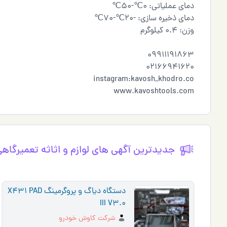
دمای عملیاتی: 0℃-50℃
دمای ذخیره سازی: -20℃-70℃
وزن: 0.4 کیلوگرم
09911191863
02166941620
instagram:kavosh_khodro.co
www.kavoshtools.com
جدیدترین آگهی های لوازم و اثاثه تعميرگاه
دستگاه دیاگ و پروگرمینگ X431 PAD
III V3.0
شرکت کاوش خودرو