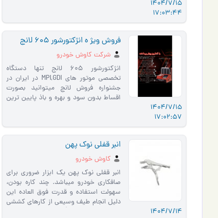
1404/7/15
استفاده قرار ميگيرد، ي�…
17:03:44
فروش ویژ ه انژکتورشور 605 لانج
شرکت کاوش خودرو
انژکتورشور 605 لانج تنها دستگاه
تخصصی موتور های MPI,GDI در ایران در
جشنواره فروش لانچ میتوانید بصورت
اقساط بدون سود و بهره و باذ پایین ترین
1404/7/15
پیش پرداخت خرید کنید. کاوش خودر…
17:02:57
انبر قفلی نوک پهن
کاوش خودرو
انبر قفلی نوک پهن یک ابزار ضروری برای
صافکاری خودرو میباشد. چند کاره بودن،
سهولت استفاده و قدرت فوق العاده این
دلیل انجام طیف وسیعی از کارهای کششی
1404/7/14
با استفاده از این م�…