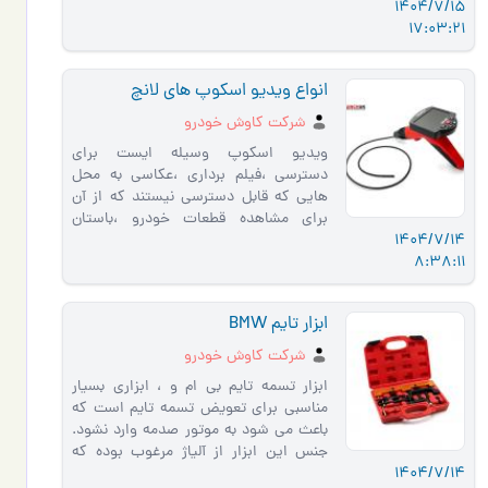
1404/7/15
روغن گیربکس را به صورت تمام اتوماتی…
17:03:21
انواع ویدیو اسکوپ های لانچ
شركت كاوش خودرو
ویدیو اسکوپ وسیله ایست برای
دسترسی ،فیلم برداری ،عکاسی به محل
هایی که قابل دسترسی نیستند که از آن
برای مشاهده قطعات خودرو ،باستان
1404/7/14
شناسی و...استفاده میشود. ویدیو
8:38:11
اسکوپ…
ابزار تایم BMW
شرکت کاوش خودرو
ابزار تسمه تایم بی ام و ، ابزاری بسیار
مناسبی برای تعویض تسمه تایم است که
باعث می شود به موتور صدمه وارد نشود.
جنس این ابزار از آلیاژ مرغوب بوده که
1404/7/14
دچار خوردگی نمی شود. …