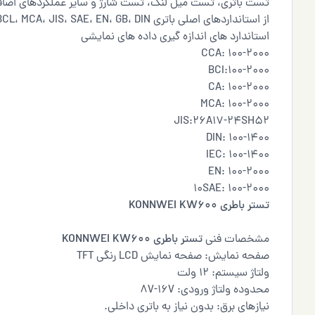
تست باتری، تست میل لنگ، تست شارژ و سایر عملکردهای اضا
از استانداردهای اصلی باتری CA، CCA، BCL، MCA، JIS، SAE، EN، GB، DIN و IEC پشتیبانی می شوند.
استاندارد های اندازه گیری داده های نمایشی
CCA: 100-2000
BCI:100-2000
CA: 100-2000
MCA: 100-2000
JIS:26A17-24SH52
DIN: 100-1400
IEC: 100-1400
EN: 100-2000
10SAE: 100-2000
تستر باطری KONNWEI KW600
مشخصات فنی
تستر باطری KONNWEI KW600
صفحه نمایش: صفحه نمایش LCD رنگی TFT
ولتاژ سیستم: 12 ولت
محدوده ولتاژ ورودی: 8V-16V
نیازهای برق: بدون نیاز به باتری داخلی.