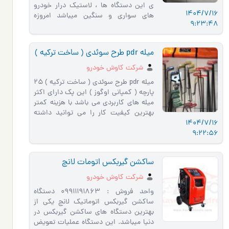
ي اين دستگاه ها ، لاستيك درار خودرو
1404/7/16
هاي سواري و سنگين ميباشد امروزه
9:23:48
بخصوص در كشور ما به علت گ…
ميله pdr طرح سوئدي ( ساخت تركيه )
شركت كاوش خودرو
میله pdr طرح سوئدی ( ساخت ترکیه ) ۲۵
پارچه ( کمپانی اوگوز ) این پک دارای اکثر
میله های کاربردی می باشد با هزینه کمتر
بهترین کیفیت کار را می توانید داشته
1404/7/16
باشید ، دارای اکثر…
9:22:56
ساكشن گيربكس اتومات لانچ
شركت كاوش خودرو
واحد فروش : 09911191863 دستگاه
ساکشن گیربکس اتوماتیک لانچ یکی از
بهترین دستگاه های ساکشن گیربکس در
دنیا میباشد. این دستگاه عملیات تعویض