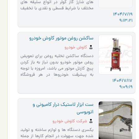
های شارژ گاز کولر در انواع سلیقه های
مختلف با شرایط قسطی و نقدی با تخفیف
1404/7/19
عالی جشنواره پاییزه قابلیت تز…
9:13:21
ساكشن روغن موتور كاوش خودرو
كاوش خودرو
دستگاه ساکشن تخلیه روغن برای تعویض
روغن موتور خودرو بدون نیاز به باز کردن
پیچ کارتل موتور می باشد، امروزه با توجه
به پیشرفت خودروها در هر فروشگاه
1404/7/17
تعویض روغنی مورد نی�…
9:09:19
ست ابزار لاستيك درار كاميوني و
اتوبوسي
شركت كاوش خودرو
يكسري دستگاه ها و لوازم ساخته و توليد
شده جهت سهولت در انجام كارها از جمله