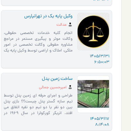
وکیل پایه یک در تهرانپارس
عدالت
انجام کلیه خدمات تخصصی حقوقی،
وکالت موثر و پیگیری مستمر در مراجع
مشاوره حقوقی وکالت تخصصی در امور
ملکی، املاک و اراضی توسط وکیل پایه یک
1405/3/31
و متخصص در امور ملکی، املاک و �…
6:50:03
ساخت زمین پدل
امیرحسین جمالی
طراحی و اجرای حرفه ای زمین پدل توسط
تیم سازه گستر پدل چیست؟؟ بازی پدل
بین دو نفر یا دو تیم دو نفره اتفاق می
افتد. انریکر کورکوئرا در سال 1969 در
1405/3/17
مکزیک ، زمین اسکواش را با �…
8:14:08