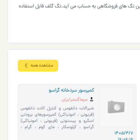
ترین تگ های فروشگاهی به حساب می آید.تگ گلف قابل استفاده
مشاهده همه
کمپرسور سردخانه گراسو
سرماگسترایران
شيرآلات دانفوس و کنترل آلات دانفوس
(فريوني ، آمونياکي) کمپرسورهاي برودتي
اسکرو و پيستوني (فريوني ، آمونياکي)
گراسو ، کرلوسکار ، ماي کوم ، گرام ،
1405/4/7
يورک... دي وي ام ، کو�…
16:06:16