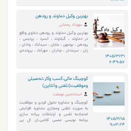
بهترین وکیل دماوند و رودهن
مهرداد رحمانی
بهترین وکیل دماوند و رودهن دعاوی واقع
در دماوند ، گیلاوند ، آبسرد ، پردیس ،
رودهن ، بومهن ، جابان ، سیدآباد ، وادان ،
زان ، سربندان ، چناران ، مهرآباد ، پرونده‌ی
1405/3/31
زمین�…
6:49:56
کوچینگ مالی،کسب وکار،تحصیلی
وموفقیت(تلفنی وآنلاین)
استادامین نوبخت
کوچینگ و مشاوره تحول فردی و موفقیت
به صورت تلفنی ومجازی مشاوره افزایش
اعتمادبه نفس و ارتباطات پیاده سازی
1405/2/15
برنامه نویسی عصبی کلامی_ان ال پی
9:03:24
افزایش قدرت مالی و کسب وکار …