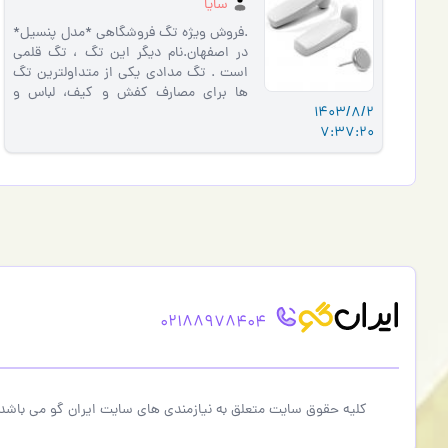
سایا
.فروش ویژه تگ فروشگاهی *مدل پنسیل*
در اصفهان.نام دیگر این تگ ، تگ قلمی
است . تگ مدادی یکی از متداولترین تگ
ها برای مصارف کفش و کیف، لباس و
1403/8/2
پوشاک میباشد. لطفا برای کسب اطل…
7:37:20
02188978404
کلیه حقوق سایت متعلق به نیازمندی های سایت ایران گو می باشد،