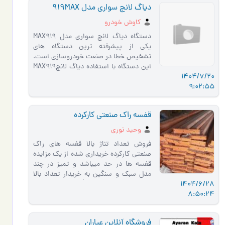
دیاگ لانچ سواری مدل 919MAX
کاوش خودرو
دستگاه دیاگ لانچ سواری مدل MAX919
یکی از پیشرفته ترین دستگاه های
تشخیص خطا در صنعت خودروسازی است.
این دستگاه با استفاده دیاگ لانچMAX919
1404/7/20
قادر است به تشخیص خطاهای
9:02:55
الکترونیک�…
قفسه راک صنعتی کارکرده
وحید نوری
فروش تعداد تناژ بالا قفسه های راک
صنعتی کارکرده خریداری شده از یک مزایده
قفسه ها در حد میباشد و تمیز در چند
مدل سبک و سنگین به خریدار تعداد بالا
1404/6/28
تخفیف داده میشود برا�…
8:50:24
فروشگاه آنلاین عیاران