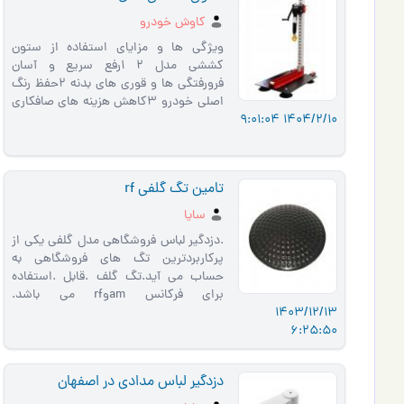
کاوش خودرو
ویژگی ها و مزایای استفاده از ستون
کششی مدل 2 1رفع سریع و آسان
فرورفتگی ها و قوری های بدنه 2حفظ رنگ
اصلی خودرو 3کاهش هزینه های صافکاری
1404/2/10 9:01:04
4ایده آل برای صافکاران در تمام سطوح …
تامین تگ گلفی rf
سایا
.دزدگیر لباس فروشگاهی مدل گلفی یکی از
پرکاربردترین تگ های فروشگاهی به
حساب می آید.تگ گلف .قابل .استفاده
برای فرکانس amوrf می باشد.
1403/12/13
*آدرس:اصفهان خیابان پروین خیابان
6:25:50
حکیم �…
دزدگیر لباس مدادی در اصفهان