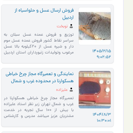
فروش ارسال عسل و حلواسیاه از
اردبیل
نوبخت
توزیع و فروش عمده عسل سبلان به
سراسر نقاط کشور فروش عمده عسل موم
دار و شیره عسل از 20کیلوبه بالا عسل
1405/2/15
مرغوب وتولیدات زنبورداران استان اردبیل
9:02:52
فروش تعدادی حلواسیاه (قره ح…
نمایندگی و تعمیرگاه مجاز چرخ خیاطی
هسکوارنا در محدوده غرب و شمال
تهران
علیزاده
تعمیرگاه مجاز چرخ خیاطی هسکوارنا در
غرب و شمال تهران زیر نظر استاد علیزاده
با بیش از 100 سال تجربه در خدمت
1404/8/3
مشتریان عزیز میباشد مدرس و کارشناس
10:30:01
چرخ خیاطی های ژاپنی ، آل…