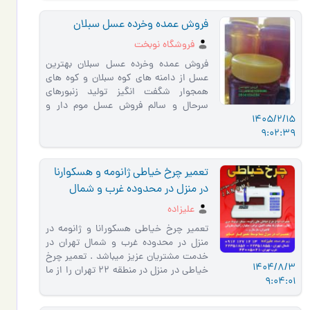
فروش عمده وخرده عسل سبلان
فروشگاه نوبخت
فروش عمده وخرده عسل سبلان بهترین
عسل از دامنه های کوه سبلان و کوه های
همجوار شگفت انگیز تولید زنبورهای
سرحال و سالم فروش عسل موم دار و
1405/2/15
شهدعسل و حلواسیاه به صورت تلفنی …
9:02:39
تعمیر چرخ خیاطی ژانومه و هسکوارنا
در منزل در محدوده غرب و شمال
تهران
علیزاده
تعمیر چرخ خیاطی هسکورانا و ژانومه در
منزل در محدوده غرب و شمال تهران در
خدمت مشتریان عزیز میباشد . تعمیر چرخ
1404/8/3
خیاطی در منزل در منطقه 22 تهران را از ما
9:04:01
بخواهید تعمیر چرخ…