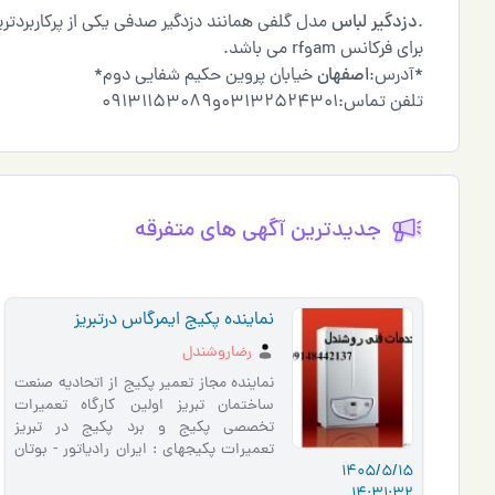
.
دزدگیر لباس
مدل گلفی همانند دزدگیر صدفی یکی از پرکاربرد
برای فرکانس amوrf می باشد.
*آدرس:
اصفهان
خیابان پروین حکیم شفایی دوم*
تلفن تماس:03132524301و09131153089
جدیدترین آگهی های متفرقه
نماینده پکیج ایمرگاس درتبریز
رضاروشندل
نماینده مجاز تعمیر پکیج از اتحادیه صنعت
ساختمان تبریز اولین کارگاه تعمیرات
تخصصی پکیج و برد پکیج در تبریز
تعمیرات پکیجهای : ایران رادیاتور - بوتان
1405/5/15
- گلدیران - ایساتیس …
14:31:32