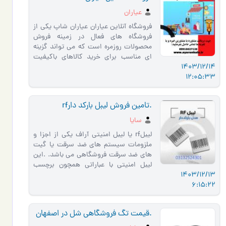
عیاران
فروشگاه آنلاین عیاران عیاران شاپ یکی از
فروشگاه های فعال در زمینه فروش
محصولات روزمره است که می تواند گزینه
ای مناسب برای خرید کالاهای باکیفیت
1403/12/14
باشد. فروشگاه آنلاین ع…
12:05:33
.تامین فروش لیبل بارکد دارrf
سایا
لیبلrf یا لیبل امنیتی آراف یکی از اجزا و
ملزومات سیستم های ضد سرقت یا گیت
های ضد سرقت فروشگاهی می باشد. .این
لیبل امنیتی با عباراتی همچون برچسب
1403/12/13
دزدگیر یا لیبل ضد سرقت کا…
6:15:22
.قیمت تگ فروشگاهی شل در اصفهان