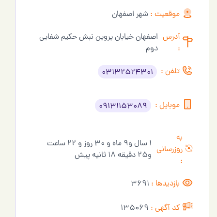
موقعیت :
شهر اصفهان
آدرس
اصفهان خیابان پروین نبش حکیم شفایی
:
دوم
تلفن :
03132524301
موبایل :
09131153089
به
1 سال و9 ماه و 30 روز و 22 ساعت
روزرسانی
و25 دقیقه 18 ثانیه پیش
:
بازدیدها :
3691
کد آگهی :
135069