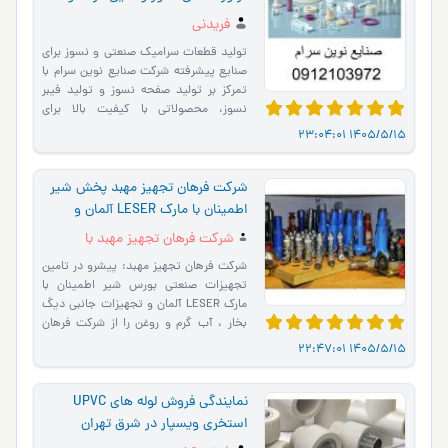
فریدنی
تولید قطعات سرامیک صنعتی و نسوز برای
صنایع پیشرفته شرکت صنایع نوین سرام با
تمرکز بر تولید صفحه نسوز و تولید فیبر
نسوز، محصولاتی با کیفیت بالا برای
عایق‌بندی و مقاوم…
1405/5/15 23:04:01
شرکت فرهان تجهیز مهبد پخش شیر
اطمینان با مارک LESER آلمان و
تجهیزات جانبی دیگ بخار ، آب گرم و
شرکت فرهان تجهیز مهبد با
روغن
مدیریت مهبد مصلحی
شرکت فرهان تجهیز مهبد: پیشرو در تامین
تجهیزات صنعتی بورس شیر اطمینان با
مارک LESER آلمان و تجهیزات جانبی دیگ
بخار ، آب گرم و روغن را از شرکت فرهان
تجهیز مهبد بخواهید . …
1405/5/15 22:47:01
نمایندگی فروش لوله های UPVC
استخری ویسپار در شرق تهران