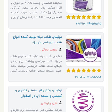
نماینده انحصاری چسب K.A.C در تهران و
البرز شرکت پویا تجارت بیهق (بازرگانی
فیض‌آبادی) مفتخر است به عنوان نماینده
انحصاری چسب K.A.C در استان‌های تهران و
البرز، محصولات باک…
1405/5/15 22:21:01
تولیدی طناب درنه تولید کننده انواع
طناب ابریشمی در یزد
سعید نجاتی
تولیدی طناب درنه تولید کننده انواع طناب
در یزد طناب ابریشمی ریزبافت برای بستن
بارهای سبک طناب ابریشمی درشت‌ بافت
جهت مصارف صنعتی طناب ابریشمی گیس‌
بافت مور…
1405/5/15 22:04:01
تولید و پخش فنر صنعتی فشاری و
کششی و تسمه ای در اصفهان
علی چاوشی
شرکت سنگین فنر: تولیدکننده برتر فنرهای