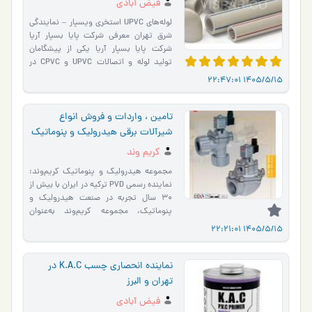
فیض آبادی
لوله‌های UPVC استخری ویسپار – نمایندگی
شرق تهران معرفی شرکت پایا بسپار آریا
شرکت پایا بسپار آریا یکی از پیشگامان
تولید لوله و اتصالات UPVC و CPVC در
ایران است که با بهره�…
1405/5/15 22:47:01
تامین ، واردات و فروش انواع
شیرآلات برقی هیدرولیک و پنوماتیک
در تهران
کریم وند
مجموعه هیدرولیک و پنوماتیک کریم‌وند:
نماینده رسمی PVD ترکیه در ایران با بیش از
۳۰ سال تجربه در صنعت هیدرولیک و
پنوماتیک، مجموعه کریم‌وند به‌عنوان
نماینده رسمی PVD تر�…
1405/5/15 22:21:01
نماینده انحصاری چسب K.A.C در
تهران و البرز
فیض آبادی