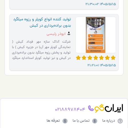
پل�…
1405/5/15 21:30:02
تولید کننده انواع کوپلر و رزوه میلگرد
بدون براده‌برداری در کیش
ابوذر رئیسی
شرکت آداک سازه مهر فرداد کیش (
نمایندگی کوپلر مهر آریا در جزیره کیش ) با
تولید و پخش رزوه میلگرد بدون براده‌برداری
در کیش و نیز تولید کوپلر استاندارد میلگرد
با رزوه �…
1405/5/15 21:21:01
02188978404
درباره ما
تماس با ما
تعرفه ها