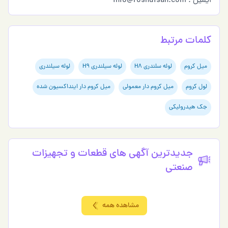
ایمیل : info@roshdisan.com
کلمات مرتبط
میل کروم
لوله سلندری H8
لوله سیلندری H9
لوله سیلندری
لول کروم
میل کروم دار معمولی
میل کروم دار اینداکسیون شده
جک هیدرولیکی
جدیدترین آگهی های قطعات و تجهیزات
صنعتی
مشاهده همه