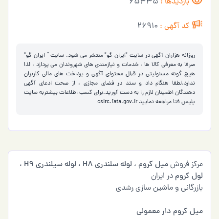
بازدیدها :
65335
کد آگهی :
26910
روزانه هزاران آگهی در سایت "ایران گو" منتشر می شود. سایت ” ایران گو"
صرفا به معرفی کالا ها ، خدمات و نیازمندی های شهروندان می پردازد ، لذا
هیچ گونه مسئولیتی در قبال محتوای آگهی و پرداخت های مالی کاربران
ندارد.لطفا هنگام داد و ستد در فضای مجازی ، از صحت ادعای آگهی
دهندگان اطمینان لازم را به دست آورید.برای کسب اطلاعات بیشتربه سایت
پلیس فتا مراجعه نمایید
csirc.fata.gov.ir
مرکز فروش
میل کروم
،
لوله سلندری H8
،
لوله سیلندری H9
،
لول کروم
در ایران
بازرگانی و ماشین سازی رشدی
میل کروم دار معمولی