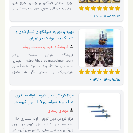
-چرخ صنعتی فولادی و چدنی -جرخ های
ایرانی و وارداتی -چرخ های بیمارستانی در
ایران Steel Industria…
1405/5/15 21:47:01
تهیه و توزیع شیلنگهای فشار قوی و
شیلنگ هیدرولیک در تهران
فروشگاه هیدرو صنعت بهنام
فروشگاه هیدرو صنعت بهنام
https://hydrosanatbehnam.com هیدرو
صنعت بهنام؛ تأمین‌کننده برتر شیلنگ‌های
هیدرولیک و صنعتی اگر به دنبال
شیلنگ‌های باکیفیت برای پروژه‌های صنعتی
1405/5/15 21:47:01
خ�…
مرکز فروش میل کروم ، لوله سلندری
H8 ، لوله سیلندری H9 ، لول کروم در
ایران
مهدی رشدی
مرکز فروش میل کروم ، لوله سلندری H8 ،
لوله سیلندری H9 ، لول کروم در ایران
بازرگانی و ماشین سازی رشدی میل کروم دار