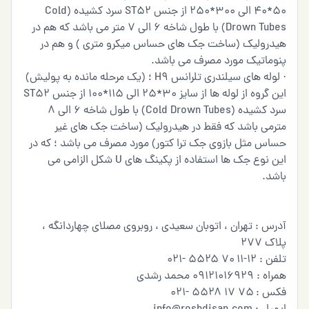
50*40 الی 300*250 از جنس ST52 سرد کشیده (Cold
Drown Tubes) با طول شاخه 6 الی 7 متر می باشد که هم در
هیدرولیک (ساخت جک های حساس میکرو متری ) و هم در
پنوماتیک مورد مصرف می باشد.
· لوله های سیلندری تلرانس H9 ؛ (یک مرحله مانده به پولیش)
این گروه از لوله ها از سایز 30*25 الی 115*100 از جنس ST52
سرد کشیده (Cold Drown Tubes) با طول شاخه 6 الی 8
مترمی باشد که فقط در هیدرولیک (ساخت جک های غیر
حساس مثل بازوی جک ترا کتور) مورد مصرف می باشد ؛ که در
این نوع جک ها استفاده از پکینگ های U شکل الزامی می
باشد.
آدرس : تهران ، اتوبان سعیدی ، روبروی مصلای چهاردانگه ،
پلاک ۲۷۷
تلفن : ۱۲-۱۱ ۷۰ ۵۵۲۵ -۰۲۱
همراه : ۰۹۱۲۱۰۱۶۹۲۹ محمد رشدی
فکس : ۷۵ ۱۷ ۵۵۲۸ -۰۲۱