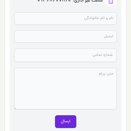
ساعت غیر اداری:
09368677860
ارسال