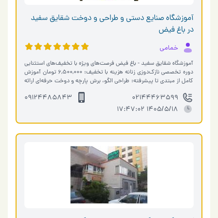
آموزشگاه صنایع دستی و طراحی و دوخت شقایق سفید
در باغ فیض
خمامی
آموزشگاه شقایق سفید - باغ فیض فرصت‌های ویژه با تخفیف‌های استثنایی
دوره تخصصی نازک‌دوزی زنانه هزینه با تخفیف: 6,500,000 تومان آموزش
کامل از مبتدی تا پیشرفته: طراحی الگو، برش پارچه و دوخت حرفه‌ای ارائه
م…
09124485843
02144463599
1405/5/18 17:47:02