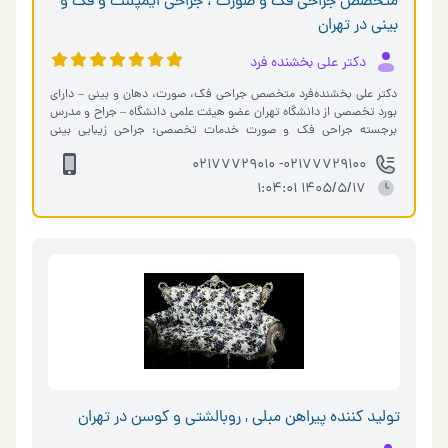
متخصص جراحی فک و صورت ، جراحی ایمپلنت و فک و
بینی در تهران
دکتر علی بخشنده فرد
دکتر علی بخشنده‌فرد متخصص جراحی فک، صورت، دهان و بینی – دارای
بورد تخصصی از دانشگاه تهران عضو هیئت علمی دانشگاه – جراح و مدرس
برجسته جراحی فک و صورت خدمات تخصصی: جراحی زیبایی بینی
(رینوپلاستی) جراحی �…
02177729100- 02177729010
1405/5/17 1:04:01
تولید کننده پیراهن مبلی , روبالشتی و کوسن در تهران