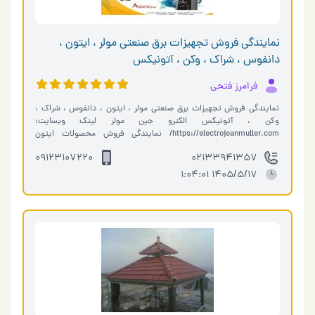
نمایندگی فروش تجهیزات برق صنعتی مولر ، ایتون ،
دانفوس ، شراک ، وکن ، آتونیکس
فرامرز فتحی
نمایندگی فروش تجهیزات برق صنعتی مولر ، ایتون ، دانفوس ، شراک ،
وکن ، آتونیکس الکترو جین مولر لینک وبسایت:
https://electrojeanmuller.com/ نمایندگی فروش محصولات ایتون
نمایندگی فروش محصولات E.T.N نمایندگی فروش محصول�…
09123107220
02133941357
1405/5/17 1:04:01