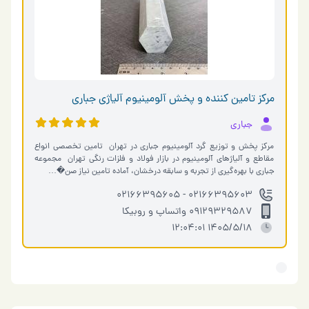
مرکز تامین کننده و پخش آلومینیوم آلیاژی جباری
جباری
مرکز پخش و توزیع گرد آلومینیوم جباری در تهران ‌ تامین تخصصی انواع
مقاطع و آلیاژهای آلومینیوم در بازار فولاد و فلزات رنگی تهران ‌ مجموعه
جباری با بهره‌گیری از تجربه و سابقه درخشان، آماده تامین نیاز صن�…
02166395603 - 02166395605
09129329587 واتساپ و روبیکا
1405/5/18 12:04:01