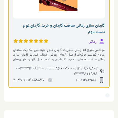
گاردان سازی زمانی ساخت گاردان و خرید گاردان نو و
دست دوم
زمانی
مهندس ذبیح اله زمانی مدیریت گاردان سازی کارشناس مکانیک صنعتی
شروع فعالیت حرفه‌ای از سال 1358 معرفی اجمالی خدمات گاردان سازی
زمانی ساخت، فروش، نصب، تاب‌گیری و تعمیر میل گاردان خودروهای
سبک، سنگین و م�…
02133868802 - 02133866076 - 02133140942 -
02133800898
1405/5/17 21:47:01
09121202950