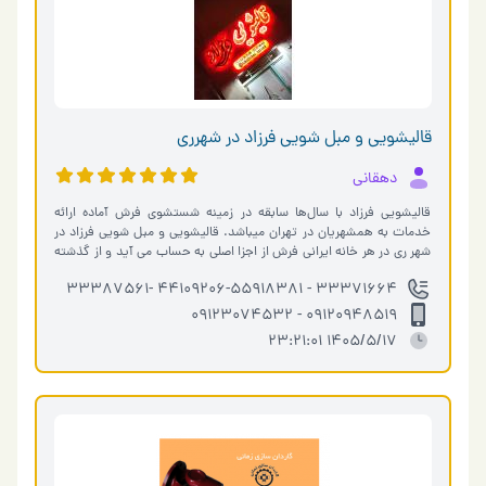
قالیشویی و مبل شویی فرزاد در شهرری
دهقانی
قالیشویی فرزاد با سال‌ها سابقه در زمینه شستشوی فرش آماده ارائه
خدمات به همشهریان در تهران میباشد. قالیشویی و مبل شویی فرزاد در
شهر ری در هر خانه ایرانی فرش از اجزا اصلی به حساب می آید و از گذشته
تاکنون �…
33371664 - 44109206-55918381 -33387561
09120948519 - 09123074532
1405/5/17 23:21:01