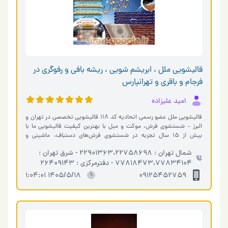
قالیشویی ملل ، ابریشم شویی ، ریشه بافی و رفوگری در
فرجام و باقری و تهرانپارس
امید علیزاده
قالیشویی ملل عضو رسمی اتحادیه کد 118 قالیشویی تخصصی در تهران و
البرز – شستشوی فرش، موکت و مبل با بهترین کیفیت قالیشویی ما با
بیش از ۱۵ سال تجربه در شستشوی فرش‌های دستباف، ماشینی و
ابریشمی، خدماتی سریع، …
شمال تهران : 22901363،22758698 - شرق تهران :
77818473،77834104 - دفترمرکزی : 26409143
1405/5/18 1:04:01
09125452759