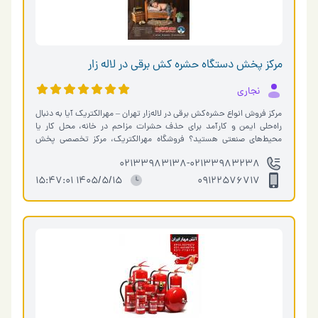
مرکز پخش دستگاه حشره کش برقی در لاله زار
نجاری
مرکز فروش انواع حشره‌کش برقی در لاله‌زار تهران – مهرالکتریک آیا به دنبال
راه‌حلی ایمن و کارآمد برای حذف حشرات مزاحم در خانه، محل کار یا
محیط‌های صنعتی هستید؟ فروشگاه مهرالکتریک، مرکز تخصصی پخش
حشر�…
02133983138-02133983238
1405/5/15 15:47:01
09122576717