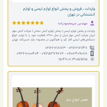
واردات ، فروش و پخش انواع لوازم ایمنی و لوازم
آتشنشانی در تهران
مهندس میرمحمودزاده
واردات و پخش لوازم ایمنی | پخش لوازم آتش نشانی | شرکت آتش مهار
ایران شرکت آتش مهار ایران از سال ۱۳۶۰ فعالیت خود را با تولید انواع
دستکش‌های ایمنی آغاز کرد و هم‌اکنون در محدوده بازار حسن‌آباد تهران
به‌ع…
02166171148 - 02166718173
09106409078 - 09125379672 - 09367000404
1405/5/15 15:47:01