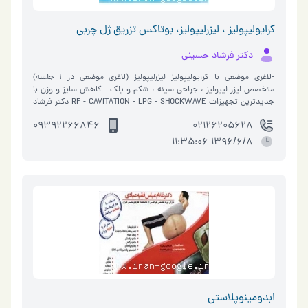
کرایولیپولیز ، لیزرلیپولیز، بوتاکس تزریق ژل چربی
دکتر فرشاد حسینی
-لاغری موضعی با کرایولیپولیز لیزرلیپولیز (لاغری موضعی در 1 جلسه)
متخصص لیزر لیپولیز ، جراحی سینه ، شکم و پلک - کاهش سایز و وزن با
جدیدترین تجهیزات RF - CAVITATION - LPG - SHOCKWAVE دکتر فرشاد
حسینی دارای گواهی نامه ع�…
09392266846
02126205628
1396/6/8 11:35:06
ابدومینوپلاستی