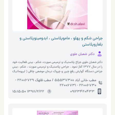
جراحی شکم و پهلو ، ماموپلاستی ، ابدومینوپلاستی و
بلفاروپلاستی
دکتر شعبان علوی
دکتر شعبان علوی جراح پلاستیک و ترمیمی صورت، شکم ، بینی فعالیت خود
را در سال 1377 آغاز نمود . جراحی پلاستیک و ترمیمی صورت ، شکم ، بینی
جراحی دستگاه گوارش رفع چین و چروک درمان موضعی چاقی ( لیپوماتیک
) لیزر ل…
مطب خانی آباد 55537300 / مطب قلهک 22006729 -
22006730 - 22006731
1398/2/22 15:15:50
09123420433