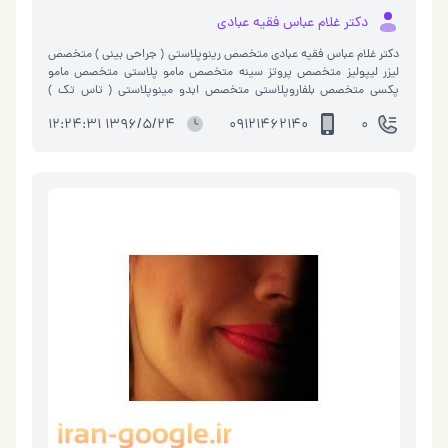
دکتر غلام عباس فقیه عبادی
دکتر غلام عباس فقیه عبادی متخصص رینوپلاستی ( جراحی بینی ) متخصص
لیزر لیپولیز متخصص پروتز سینه متخصص مامو پلاستی متخصص مامو
پکسی متخصص بلفاروپلاستی متخصص ابدو مینوپلاستی ( تاس تک )
متخصص فتق و شقاق متخصص …
1396/5/24 12:24:31
09121462140
0