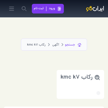
ورود
ثبت نام
in menu
Search
جستجو
آگهی
رکاب kmc k7
رکاب kmc k7