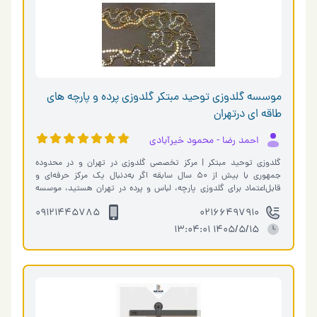
موسسه گلدوزی توحید مبتکر گلدوزی پرده و پارچه های
طاقه ای درتهران
احمد رضا - محمود خیرآبادی
گلدوزی توحید مبتکر | مرکز تخصصی گلدوزی در تهران و در محدوده
جمهوری با بیش از ۵۰ سال سابقه اگر به‌دنبال یک مرکز حرفه‌ای و
قابل‌اعتماد برای گلدوزی پارچه، لباس و پرده در تهران هستید، موسسه
گلدوزی توحید م…
09121445785
02166497910
1405/5/15 13:04:01