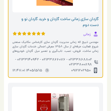
گاردان سازی زمانی ساخت گاردان و خرید گاردان نو و
دست دوم
زمانی
مهندس ذبیح اله زمانی مدیریت گاردان سازی کارشناس مکانیک صنعتی
شروع فعالیت حرفه‌ای از سال 1358 معرفی اجمالی خدمات گاردان سازی
زمانی ساخت، فروش، نصب، تاب‌گیری و تعمیر میل گاردان خودروهای
سبک، سنگین و م�…
02133868802 - 02133866076 - 02133140942 -
02133800898
1405/5/15 12:47:01
09121202950