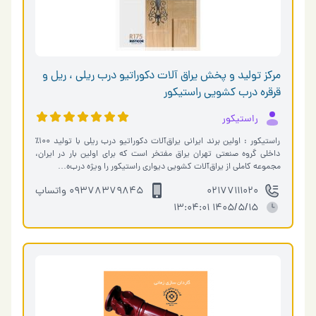
مرکز تولید و پخش یراق آلات دکوراتیو درب ریلی ، ریل و
قرقره درب کشویی راستیکور
راستیکور
راستیکور : اولین برند ایرانی یراق‌آلات دکوراتیو درب ریلی با تولید ۱۰۰٪
داخلی گروه صنعتی تهران یراق مفتخر است که برای اولین بار در ایران،
مجموعه کاملی از یراق‌آلات کشویی دیواری راستیکور را ویژه درب‌ه…
02177111020
09378379845 واتساپ
1405/5/15 13:04:01