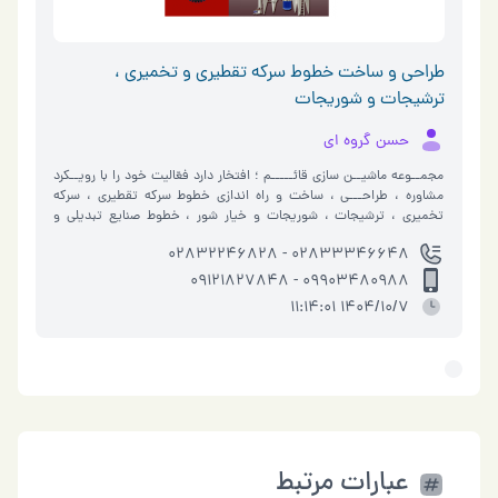
طراحی و ساخت خطوط سرکه تقطیری و تخمیری ،
ترشیجات و شوریجات
حسن گروه ای
مجمــوعه ماشیــن سازی قائـــــم ؛ افتخار دارد فعّالیت خود را با رویــکرد
مشاوره ، طراحـــی ، ساخت و راه اندازی خطوط سرکه تقطیری ، سرکه
تخمیری ، ترشیجات ، شوریجات و خیار شور ، خطوط صنایع تبدیلی و
فرآوری …
02833346648 - 02832246828
09903480988 - 09121827848
1404/10/7 11:14:01
عبارات مرتبط