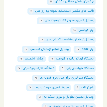
جک بتن شکن حداقل 180 تن
11
قالب های مکعبی استاندارد نمونه برداری بتن
11
وسایل تعیین مدول الاستیسیته بتن
10
ولو کواکس
10
وسایل آزمایش مقاومت کششی بتن
10
ولو coax
وسایل انجام آزمایش اسلامپ
10
10
دستگاه آرماتوریاب و کاورمتر
چکش اشمیت
9
9
دستگاه هواسنج بتن
دستگاه آلتراسونیک بتن
9
9
دستگاه میز لرزان برای بتن ریزی نمونه ها
9
شیکر الک
ظروف تعیین درصد رطوبت
9
9
وسایل تعیین تطویل و تورق سنگدانه
8
وسایل تعیین SE هم ارز ماسه ای