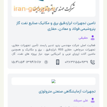
تامین تجهیزات ابزاردقیق برق و مکانیک صنایع نفت گاز
پتروشیمی فولاد و معادن، حفاری
حقیقی
فعالیت اصلی شرکت مهندسی پترو تدبیر رایمند تأمین تجهیزات حفاری،
تجهیزات سرچاهی، حفاری RSS ،ابزاردقیق ، برق و مکانیک و همچنبن
ماشین آلات اروپای غربی و آمریکایی مورد نیاز پروژه های نفت، گاز،
پتروشیمی، پا�…
1394/6/16 15:41:54
02632550939
تجهیزات آزمایشگاهی صنعتی مترولوژی
علی سربلند