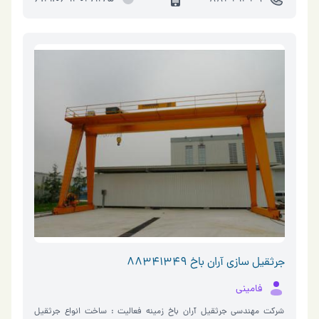
جرثقیل سازی آران باخ 88341349
فامینی
شرکت مهندسی جرثقیل آران باخ زمینه فعالیت : ساخت انواع جرثقیل