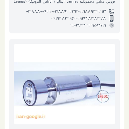
فروش تمامي محصولات Laumas ايتاليا ( لاماس الترونيکا) (Laumas
Elettronica ) ( شرکت لوماس ا…
02188800930-02188932312-02188932313
09194822960-09194838378
1395/4/19 11:03:34