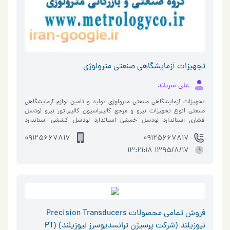
تجهیزات آزمایشگاهی صنعتی مترولوژی
علی سربلند
تجهیزات آزمایشگاهی صنعتی مترولوژی تولید و تامین لوازم آزمایشگاهی
صنعتی انواع تجهیزات نیرو و مرجع کالیبراسیون کالیبراتور نیرو لودسل
فشاری استاندارد لودسل خمشی استاندارد لودسل کششی استاندارد
لودسل…
09125667817
09125667817
1395/8/17 13:21:18
فروش تمامي محصولات Precision Transducers
نيوزيلند (شرکت پرسيژن ترانسديوسرز نيوزيلند) (PT