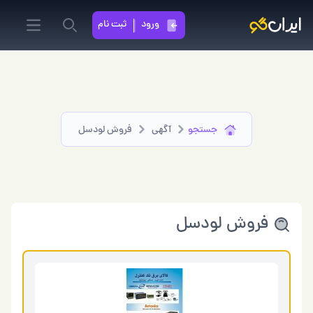
ورود
ثبت نام
in menu
Search
جستجو
آگهی
فروش لودسل
فروش لودسل