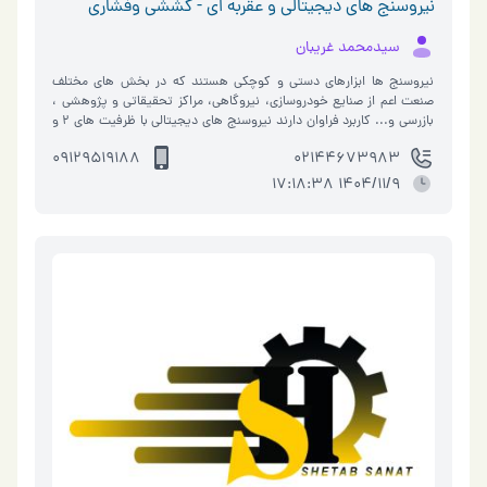
نیروسنج های دیجیتالی و عقربه ای - کششی وفشاری
سیدمحمد غریبان
نیروسنج ها ابزارهای دستی و کوچکی هستند که در بخش های مختلف
صنعت اعم از صنایع خودروسازی، نیروگاهی، مراکز تحقیقاتی و پژوهشی ،
بازرسی و... کاربرد فراوان دارند نیروسنج های دیجیتالی با ظرفیت های 2 و
5 و10 و20و 50�…
09129519188
02144673983
1404/11/9 17:18:38