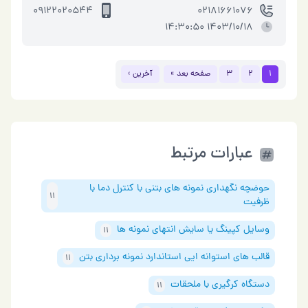
09122020544
02181661076
1403/10/18 14:30:50
1
2
3
صفحه بعد »
آخرین ›
عبارات مرتبط
حوضچه نگهداری نمونه های بتنی با کنترل دما با
11
ظرفیت
وسایل کپینگ یا سایش انتهای نمونه ها
11
قالب های استوانه ایی استاندارد نمونه برداری بتن
11
دستگاه کرگیری با ملحقات
11