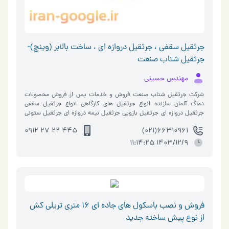
جرثقیل سقفی ، جرثقیل دروازه ای ، ساخت بالابر (وینچ)-
جرثقیل شتاب صنعت
مهندس حسینی
شرکت جرثقیل شتاب صنعت فروش و خدمات پس از فروش محصولات
دماگ آلمان سازنده انواع جرثقیل های کارگاهی انواع جرثقیل سقفی
جرثقیل دروازه ای جرثقیل بازویی جرثقیل نیمه دروازه ای جرثقیل ستونی
جرثقیل دیو…
445 22 27 0912
66310961(021)
1403/12/9 11:14:25
فروش و نصب باسكول هاي جاده اي 16 متری تریلی کش
از نوع پیش ساخته جدید