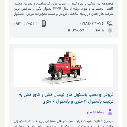
مجموعه اين شرکت با بهره گيري از مجرب ترين کارشناسان و بهترين ماشين
آلات , تجهيزات و مواد اوليه از سال 1374 بعنوان يکي از شاخص ترين
شرکت هاي فعال در زمينه ساخت , فروش و نصب تجهيزات توزين , باسكول
, اتوماسيون ص…
09122020544
02181664076
1403/10/18 14:30:59
فروش و نصب باسكول هاي نيسان كش و خاور كش به
ترتيب باسكول 4 متري و باسكول 6 متري
رضاهاشمي
موضوع فعاليت شركت توليد سيستم هاي سنجش وزن همانند باسكولهاي
جاده اي , ترازوهاي صنعتي و باسكولهاي سبك مي باشد كه يك مورد آن