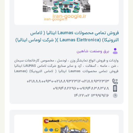
فروش تمامی محصولات Laumas ایتالیا ( لاماس
الترونیکا) (Laumas Elettronica )( شرکت لوماس ایتالیا)
برق وصنعت شاهین
واردات و فروش انواع نمايشگر وزن ، لودسل ، مخصوص كارخانجات سيمان
، شن ، ماسه ، آسفالت ، آرد و ساير صنايع شركت لاماس LAUMAS ايتاليا
فروش تمامی محصولات Laumas ایتالیا ( لاماس الترونیکا) (Laumas
Elettronica ) ( شرکت لوماس ا…
02188800930-02188932312-02188932313
09194822960-09194838378
1399/9/16 14:22:02