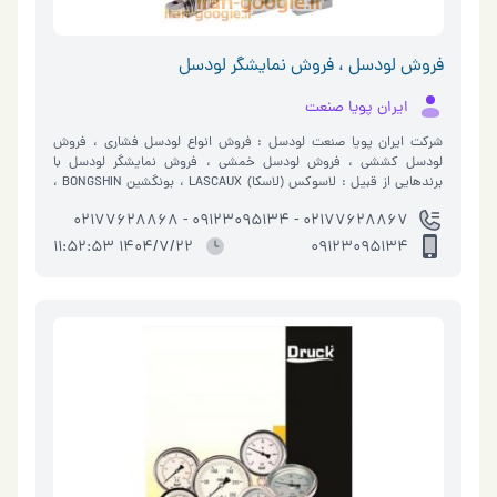
فروش لودسل ، فروش نمایشگر لودسل
ایران پویا صنعت
شرکت ایران پویا صنعت لودسل : فروش انواع لودسل فشاری ، فروش
لودسل کششی ، فروش لودسل خمشی ، فروش نمایشگر لودسل با
برندهایی از قبیل : لاسوکس (لاسکا) LASCAUX ، بونگشین BONGSHIN ،
اسیتESIT فروش لودسل فشاری لاسوکس ، فر�…
02177628867 - 09123095134 - 02177628868
1404/7/22 11:52:53
09123095134