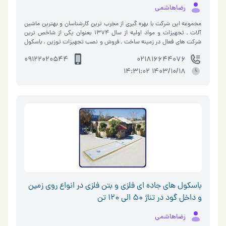
رضاهاشمي
مجموعه اين شرکت با بهره گيري از مجرب ترين کارشناسان و بهترين ماشين
آلات , تجهيزات و مواد اوليه از سال 1374 بعنوان يکي از شاخص ترين
شرکت هاي فعال در زمينه ساخت , فروش و نصب تجهيزات توزين , باسكول
, اتوماسيون ص…
09122020544
021816644076
1403/10/18 14:31:02
باسكول هاي جاده اي فلزي و بتن فلزي در انواع روي زمين
و داخل گود در تناژ 50 الي 120 تن
رضاهاشمي