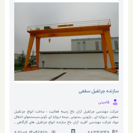
سازنده جرثقیل سقفی
فامینی
شرکت مهندسی جرثقیل آران باخ زمینه فعالیت : ساخت انواع جرثقیل
سقفی ـ دروازه ای ـ بازویی ـستونی ـنیمه دروازه ای ـآویزـسیستمهای انتقال
مواد شرکت مهندسی آفرید آران باخ سازنده انواع جرثقیل های کارگاهی ـ
جر…
1404/12/5 6:21:06
88341349