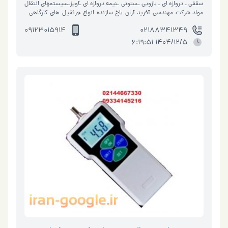
سقفی ـ دروازه ای ـ بازویی ـستونی ـنیمه دروازه ای ـآویزـسیستمهای انتقال
مواد شرکت مهندسی آفرید آران باخ سازنده انواع جرثقیل های کارگاهی ـ
جر…
09123015914
02188341349
1404/12/5 6:19:51