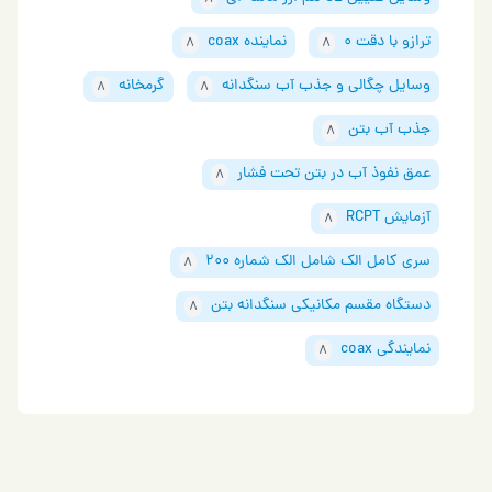
8
ترازو با دقت 0
نماينده coax
8
8
وسایل چگالی و جذب آب سنگدانه
گرمخانه
8
8
جذب آب بتن
8
عمق نفوذ آب در بتن تحت فشار
8
آزمایش RCPT
8
سری کامل الک شامل الک شماره 200
8
دستگاه مقسم مکانیکی سنگدانه بتن
8
نمايندگي coax
8