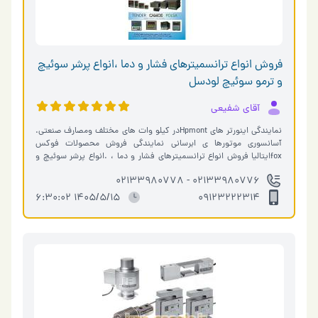
فروش انواع ترانسمیترهای فشار و دما ،انواع پرشر سوئیچ
و ترمو سوئیچ لودسل
آقای شفیعی
نمایندگی اینورتر های Hpmontدر کیلو وات های مختلف ومصارف صنعتی.
آسانسوری موتورها ی ابرسانی نمایندگی فروش محصولات فوکس
foxایتالیا فروش انواع ترانسمیترهای فشار و دما ، .انواع پرشر سوئیچ و
ترمو سوئیچ لودسل و �…
02133980776 - 02133980778
1405/5/15 6:30:02
09123222314