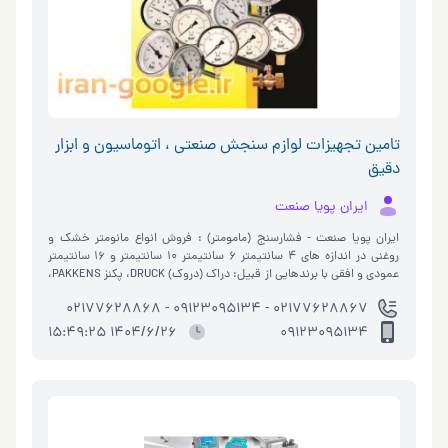
تامین تجهیزات لوازم سنجش صنعتی ، اتوماسیون و ابزار
دقیق
ایران پویا صنعت
ایران پویا صنعت - فشارسنج (مامومتر) : فروش انواع مانومتر خشک و
روغنی در اندازه های 4 سانتیمتر 6 سانتیمتر 10 سانتیمتر و 16 سانتیمتر
عمودی و افقی با برندهایی از قبیل: دراک (دروک) DRUCK، پکنز PAKKENS،
ویکاWIKA ، اینستر�…
02177628867 - 09123095134 - 02177628868
1404/6/26 15:49:25
09123095134