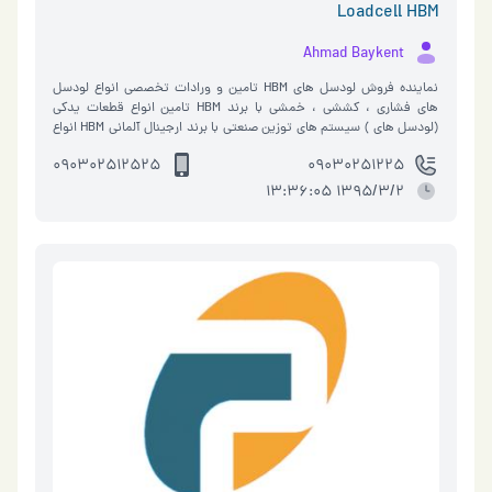
Loadcell HBM
Ahmad Baykent
نماینده فروش لودسل های HBM تامین و ورادات تخصصی انواع لودسل
های فشاری ، کششی ، خمشی با برند HBM تامین انواع قطعات یدکی
(لودسل های ) سیستم های توزین صنعتی با برند ارجینال آلمانی HBM انواع
نمایشگر های توزین HBM …
090302512525
09030251225
1395/3/2 13:36:05