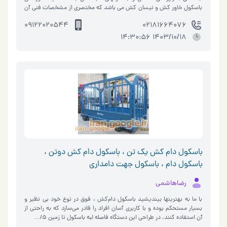
باسكول خاور كش و نيسان كش مي باشد كه مختصري از مشخصات فني آن
به شرح ذيل مي باشد. �…
09122020544
02181664076
1403/10/18 14:30:56
باسكول دام كش يك تن ، باسكول دام كش دوتن ،
باسكول دام ، باسكول جهت دامداري
رضاهاشمي
با ما به بهترينها بينديشيد باسكول دام‌كش ، فوق در نوع خود بی نظير و
بسيار مستحكم بوده و با كاربری آسان افراد را قادر می‌سازد كه به راحتی از
آن استفاده كنند. در طراحی اين دستگاه فاصله لبه باسكول تا زمين 5/…