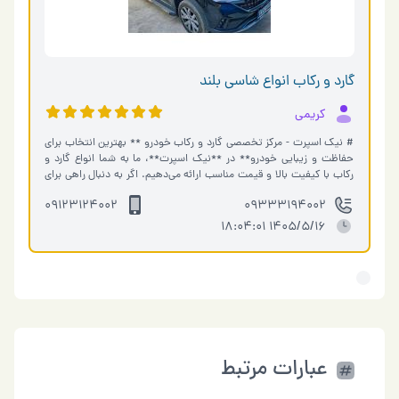
گارد و رکاب انواع شاسی بلند
کریمی
# نیک اسپرت - مرکز تخصصی گارد و رکاب خودرو ** بهترین انتخاب برای
حفاظت و زیبایی خودرو** در **نیک اسپرت**، ما به شما انواع گارد و
رکاب با کیفیت بالا و قیمت مناسب ارائه می‌دهیم. اگر به دنبال راهی برای
محافظت ا�…
09123124002
09333194002
1405/5/16 18:04:01
عبارات مرتبط