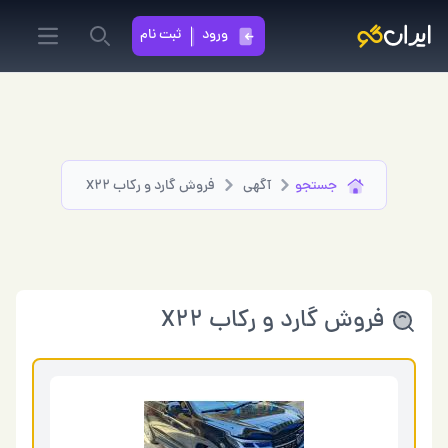
ورود
ثبت نام
in menu
Search
جستجو
آگهی
فروش گارد و رکاب X22
فروش گارد و رکاب X22