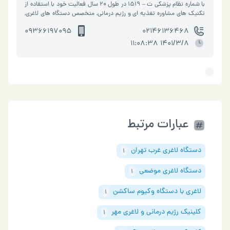
با شماره نظام پزشکی ت – 1519 در طول 20 سال فعالیت خود با استفاده از
تکنیک های مشاوره تغذیه ای و رژیم درمانی, متخصص دستگاه های لاغری,
مشاور …
09366197095
02146136468
1401/3/8 11:08:38
عبارات مرتبط
دستگاه لاغری غرب تهران
1
دستگاه لاغری موضعی
1
لاغری با دستگاه وکیوم ساکشن
1
کلینیک رژیم درمانی و لاغری مهر
1