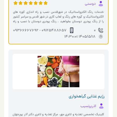
دوستی
خدمات رنگ الکترواستاتیک در شهرقدس نصب و راه اندازی کوره های
الکترواستاتیک و کوره های رنگ و لعاب کاری در شهر قدس و سراسر کشور
را از رنگ پودری دوستان بخواهید . رنگ پودری دوستان با نصب و راه
اندازی کوره ها�…
09125488657 - 09366667692
0
1405/5/18 14:30:01
رژیم غذایی گیاهخواری
آذرپرنسیب
کلینیک تخصصی تغذیه و لاغری مهر، مرکز تغذیه و لاغری دکتر آذر پورجهان