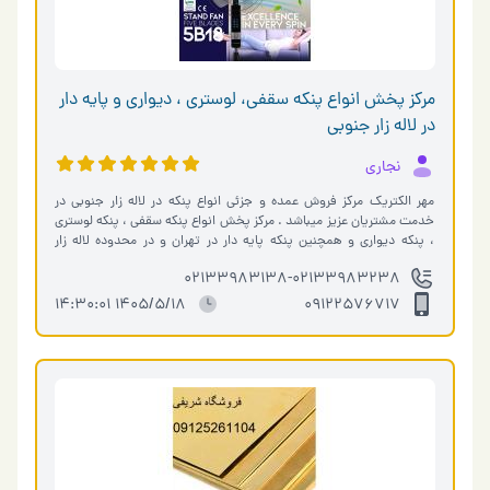
مرکز پخش انواع پنکه سقفی، لوستری ، ديواری و پايه دار
در لاله زار جنوبی
نجاری
مهر الکتریک مرکز فروش عمده و جزئی انواع پنکه در لاله زار جنوبی در
خدمت مشتریان عزیز میباشد . مرکز پخش انواع پنکه سقفی ، پنکه لوستری
، پنکه دیواری و همچنین پنکه پایه دار در تهران و در محدوده لاله زار
جنوب…
02133983138-02133983238
1405/5/18 14:30:01
09122576717