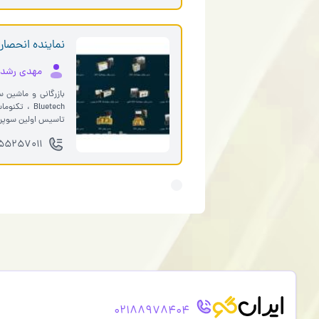
نماینده انحصاری بل
مهدی رشد
تاسیس اولین سوپ
02155257011 ا
02188978404