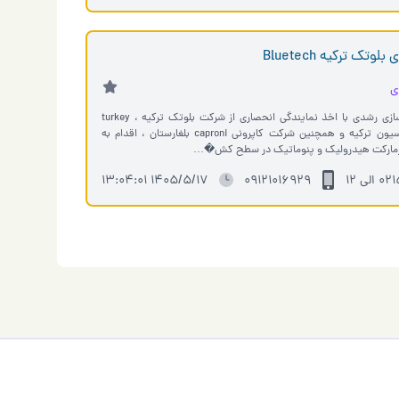
وتک ترکیه Bluetech
ی
بازرگانی و ماشین سازی رشدی با اخذ نمایندگی انحصاری از شرکت بلوتک ترکیه ، turkey
Bluetech ، تکنوماسیون ترکیه و همچنین شرکت کاپرونی caproni بلغارستان ، اقدام به
رمارکت هیدرولیک و پنوماتیک در سطح کش�…
لی 12
۰۹۱۲۱۰۱۶۹۲۹
1405/5/17 13:04:01