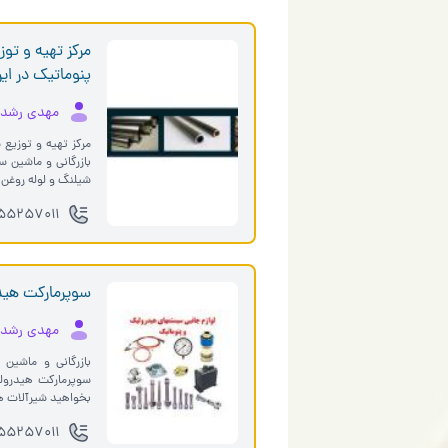
مرکز تهیه و تو
پنوماتیک در ایر
مهدی رشد
مرکز تهیه و توزیع 
شیلنگ و لوله روغن در این بخش ضمن عرضه…
02155257011 ا
سوپرمارکت هید
مهدی رشد
بازرگانی و ماشین
بخواهید شیرآلات هیدرولیک ، شیرآلات پنوماتیک ، ات�…
02155257011 ا