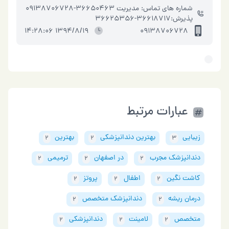
جراحی ، ت�…
شماره های تماس: مدیریت 36650463-09138706728
پذیرش:36618717-36625356
1394/8/19 14:28:06
09138706728
عبارات مرتبط
زیبایی
بهترین دندانپزشکی
بهترین
2
2
3
دندانپزشک مجرب
در اصفهان
ترمیمی
2
2
2
کاشت نگین
اطفال
پروتز
2
2
2
درمان ریشه
دندانپزشک متخصص
2
2
متخصص
لامینت
دندانپزشکی
2
2
2