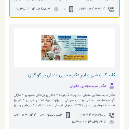
فلوشیپ در د…
1405/5/15 20:30:02
0
02122545524
کلینیک زیبایی و لیزر دکتر مجتبی عقیلی در کردکوی
دکتر سیدمجتبی عقیلی
دکتر سید مجتبی عقیلی مدیریت کلینیک * دکترای پزشکی عمومی * دارای
گواهینامه طب سنتی و طب سوزنی از وزارت بهداشت و درمان * شروع
فعالیت حرفه‌ای از سال 1377 معرفی اجمالی خدمات کلینیک زیبایی و لیزر
دکتر سید…
09119007002 - 09111759144
01734352107
1403/2/16 10:30:02