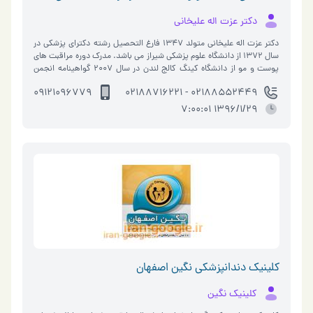
دکتر عزت اله علیخانی
دکتر عزت اله علیخانی متولد 1347 فارغ التحصیل رشته دکترای پزشکی در
سال 1372 از دانشگاه علوم پزشکی شیراز می باشد. مدرک دوره مراقبت های
پوست و مو از دانشگاه کینگ کالج لندن در سال 2007 گواهینامه انجمن
آکادمی زیبا�…
09121096779
02188552449 - 02188716221
1396/1/29 7:00:01
کلینیک دندانپزشکی نگین اصفهان
کلینیک نگین