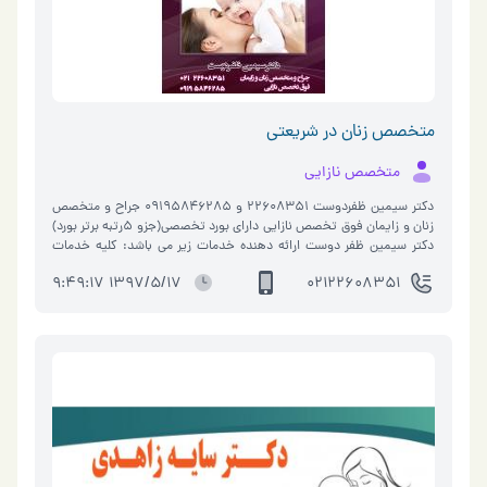
متخصص زنان در شریعتی
متخصص نازایی
دکتر سيمين ظفردوست 22608351 و 09195846285 جراح و متخصص
زنان و زايمان فوق تخصص نازايي داراى بورد تخصصى(جزو ٥رتبه برتر بورد)
دکتر سیمین ظفر دوست ارائه دهنده خدمات زیر می باشد: کلیه خدمات
مرتبط با زنان و زایمان درم�…
1397/5/17 9:49:17
02122608351