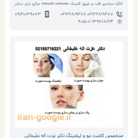
کنگره سراسری قلب و عروق کلینیک iranvein varicose مرکزی برای درمان
اختلالات عروق سیاهر�…
09121039073
02122819276,02122819277
1396/8/24 9:15:01
متخصص کاشت مو و لیفتینگ دکتر عزت اله علیخانی