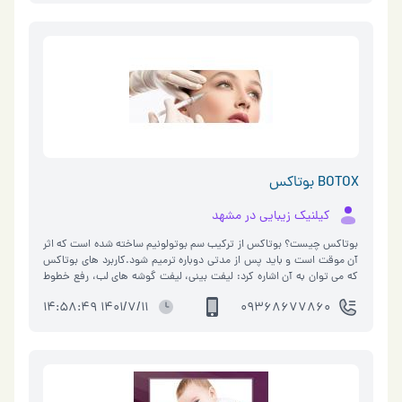
BOTOX بوتاکس
کیلنیک زیبایی در مشهد
بوتاکس چیست؟ بوتاکس از ترکیب سم بوتولونیم ساخته شده است که اثر
آن موقت است و باید پس از مدتی دوباره ترمیم شود.کاربرد های بوتاکس
که می توان به آن اشاره کرد: لیفت بینی، لیفت گوشه های لب، رفع خطوط
افقی پیشا�…
1401/7/11 14:58:49
09368677860