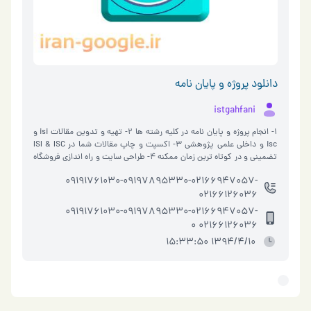
دانلود پروژه و پایان نامه
istgahfani
1- انجام پروژه و پایان نامه در کلیه رشته ها 2- تهیه و تدوین مقالات isi و
isc و داخلی علمی پژوهشی 3- اکسپت و چاپ مقالات شما در ISI & ISC
تضمینی و در کوتاه ترین زمان ممکنه 4- طراحی سایت و راه اندازی فروشگاه
5- جذب مدر�…
09191761030-09197895330-02166947057-
02166126036
09191761030-09197895330-02166947057-
02166126036 0
1394/4/10 15:33:50