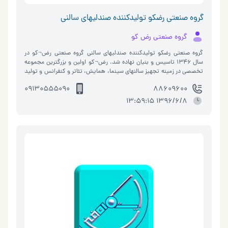
گروه صنعتی رضکو تولیدکننده صندلیهای سالنی
گروه صنعتی رض کو
گروه صنعتی رضکو تولیدکننده صندلیهای سالنی گروه صنعتی رض¬کو در
سال ۱۳۴۶ تاسیس و بنیان نهاده شد. رض¬کو اولین و بزرگترین مجموعه
تخصصی در زمینه تجهیز سالنهای سینما، همایش، تئاتر و کنفرانس و تولید
صندلی ه�…
09130555090
88609600
1396/6/8 13:59:15