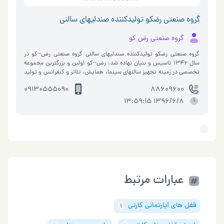
گروه صنعتی رضکو تولیدکننده صندلیهای سالنی
گروه صنعتی رض کو
گروه صنعتی رضکو تولیدکننده صندلیهای سالنی گروه صنعتی رض¬کو در
سال ۱۳۴۶ تاسیس و بنیان نهاده شد. رض¬کو اولین و بزرگترین مجموعه
تخصصی در زمینه تجهیز سالنهای سینما، همایش، تئاتر و کنفرانس و تولید
صندلی ه�…
09130555090
88609600
1396/6/8 13:59:15
عبارات مرتبط
قفل های آپارتمانی کارتی
1