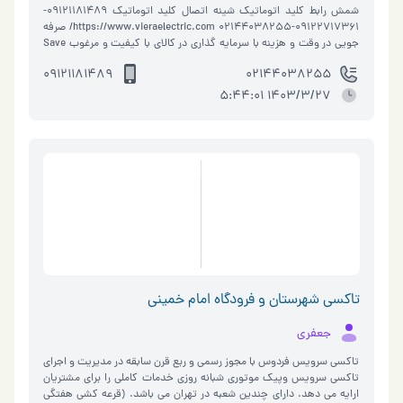
شمش رابط کلید اتوماتیک شینه اتصال کلید اتوماتیک 09121181489-
09122717361-02144038255 https://www.vieraelectric.com/ صرفه
جویی در وقت و هزینه با سرمایه گذاری در کالای با کیفیت و مرغوب Save
your Money and Time by Investing in High-quality Products "مورد تایید
09121181489
02144038255
مدی�…
1403/3/27 5:44:01
تاکسی شهرستان و فرودگاه امام خمینی
جعفری
تاکسی سرویس فردوس با مجوز رسمی و ربع قرن سابقه در مدیریت و اجرای
تاکسی سرویس وپیک موتوری شبانه روزی خدمات کاملی را برای مشتریان
ارایه می دهد. دارای چندین شعبه در تهران می باشد. (قرعه کشی هفتگی