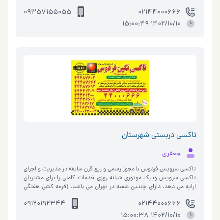
بین کلیه م…
09357155055
02144000666
1402/10/10 15:00:49
تاکسی دربستی شهرستان
جعفری
تاکسی سرویس فردوس با مجوز رسمی و ربع قرن سابقه در مدیریت و اجرای
تاکسی سرویس وپیک موتوری شبانه روزی خدمات کاملی را برای مشتریان
ارایه می دهد. دارای چندین شعبه در تهران می باشد. (قرعه کشی هفتگی
بین کلیه مش…
09120192344
02144000666
1402/10/10 15:00:38