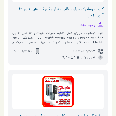
کلید اتوماتیک حرارتی قابل تنظیم کمپکت هیوندای 16
آمپر 3 پل
وحید مجد
کلید اتوماتیک حرارتی قابل تنظیم کمپکت هیوندای 16 آمپر 3 پل
09121181489-09122717361-02144038255 ویرا الکتریک Viera
Electric نمایندگی فروش تجهیزات برق صنعتی هیوندای
https://www.vieraelectric.com/ در مجموعه ویرا الکتریک Viera Electric
09121181489
02144038255
تمام تلاش هم�…
1403/3/27 9:40:54