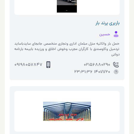
باربری پرند بار
حسین
حمل بار واثاثیه منزل مبلمان اداری وتجاری متخصص جابجای سایدباساید
تردمیل وکاوصندق با کارگران مجرب وخوش اخلاق و ورزیده بابیمه بارنامه
دولتی
09198057847
02156880290
1401/1/20 23:31:36