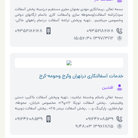
بسمه تعالی _پیمانکاری مهدی بعنوان مجری مستقیم درزمینه پخش آسفالت
سرد(تراشه آسفالت)ومحوطه سازی وآسفالت کاری باتمام ارگانهای دولتی
وخصوصی میباشیم. _تهیه وپخش تراشه آسفالت درتمام راههای خاکی-
درداخل باغه…
09352186168
۰۹۳۵۲۱۸۶۱۶۸
1397/3/12 15:56:30
خدمات آسفالتکاری درتهران وکرج وحومه-کرج
افشین
بسمه تعالی باسلام وخسته نباشید: _تهیه وپخش آسفالت بااکیپ دستی
وفینیشر: _پخش آسفالت توپکا ۰۱۲و۰۱۹ مخصوص خیابان، محوطه،
نوارحفاری، پارکینگ و... _پخش آسفالت بیندر ۰۲۵ _پخش آسفالت دوبینه
۰۶و۰۴مخصوص حیاط، جل…
۰۹۱۲۴۶۰۸۵۳۹
۰۹۱۲۴۶۰۸۵۳۹
1396/8/15 9:48:03