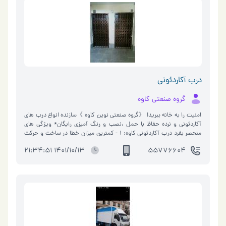
درب آکاردئونی
گروه صنعتی کاوه
امنیت را به خانه ببرید! 《گروه صنعتی نوین کاوه 》سازنده انواع درب های
آکاردئونی و نرده حفاظ با حمل ،نصب و رنگ آمیزی رایگان* ویژگی های
منحصر بفرد درب آکاردئونی کاوه: 1 - کمترین میزان خطا در ساخت و حرکت
بسی�…
1401/10/13 21:34:51
55776604