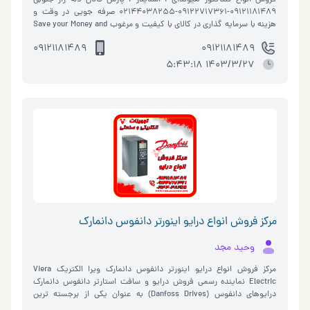
09121181489-09122717361-02144038255 صرفه جویی در وقت و
هزینه با سرمایه گذاری در کالای با کیفیت و مرغوب Save your Money and
Time by Investing in High-quality Products ویرا الکتریک Vie…
09121181489
09121181489
1403/3/27 5:43:18
مرکز فروش انواع درایو اینورتر دانفوس دانمارک
وحید مجد
مرکز فروش انواع درایو اینورتر دانفوس دانمارک ویرا الکتریک Viera
Electric نماینده رسمی فروش درایو و سافت استارتر دانفوس دانمارک
درایوهای دانفوس (Danfoss Drives) به عنوان یکی از برجسته ترین
شرکت‌های سازنده این تجه…