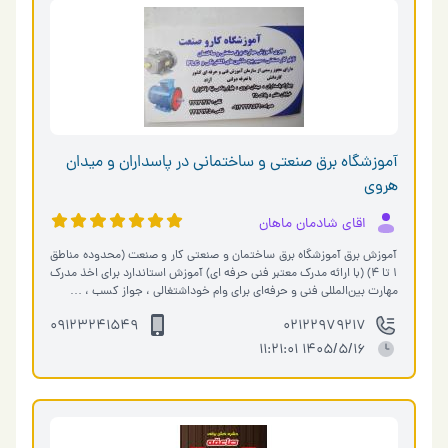
آموزشگاه برق صنعتی و ساختمانی در پاسداران و میدان
هروی
اقای شادمان ماهان
آموزش برق آموزشگاه برق ساختمان و صنعتی کار و صنعت (محدوده مناطق
۱ تا ۴) (با ارائه مدرک معتبر فنی حرفه ای) آموزش استاندارد برای اخذ مدرک
مهارت بین‌المللی فنی و حرفه‌ای برای وام خوداشتغالی ، جواز کسب ، …
09123241549
02122979217
1405/5/16 11:21:01