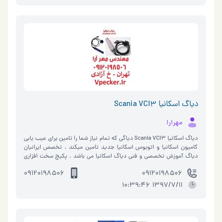
دیاگ اسکانیا Scania VCI3
مهرارا
دیاگ اسکانیا Scania VCI3 دیاگی که تمام نیاز شما را تامین برای عیب یابی
کامیون اسکانیا و اتوبوس اسکانیا جدید تامین میکند . تخصص ایرانیان
دیاگ آموزش تخصصی و فنی دیاگ اسکانیا می باشد . پکیج سخت افزاری
دیاگ اس�…
09120198506
09120198506
1397/7/11 10:39:46