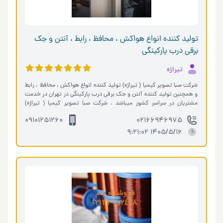
تولید کننده انواع هواکش ، محافظ ، رابط ، آنتن و جک
برقی درب پارکینگی
تیراژه
شرکت صبا تصویر کیمیا ( تیراژه) تولید کننده انواع هواکش ، محافظ ، رابط
و همچنین تولید کننده آنتن و جک برقی درب پارکینگی در تهران در خدمت
مشتریان در سراسر کشور میباشد . شرکت صبا تصویر کیمیا ( تیراژه)
تولی�…
09101251260
02166946975
1405/5/16 9:21:02