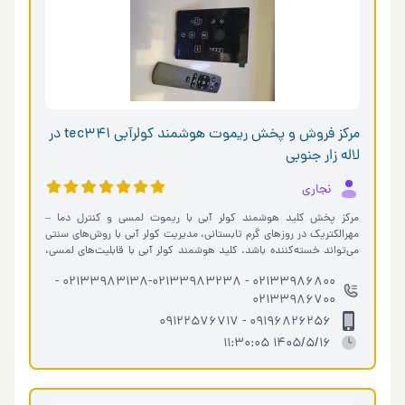
مرکز فروش و پخش ریموت هوشمند کولرآبی tec341 در
لاله زار جنوبی
نجاری
مرکز پخش کلید هوشمند کولر آبی با ریموت لمسی و کنترل دما –
مهرالکتریک در روزهای گرم تابستانی، مدیریت کولر آبی با روش‌های سنتی
می‌تواند خسته‌کننده باشد. کلید هوشمند کولر آبی با قابلیت‌های لمسی،
ریموت …
02133986800 - 02133983138-02133983238 -
02133986700
09196826256 - 09122576717
1405/5/16 11:30:05