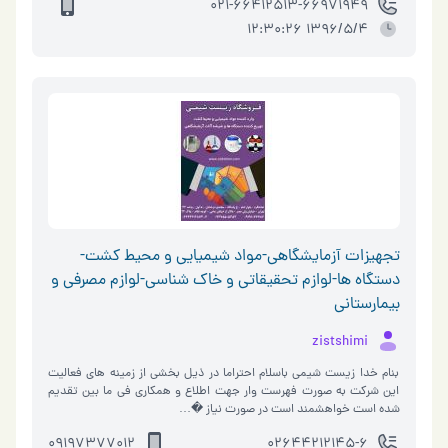
021-66412513-66971949
1396/5/4 12:30:26
تجهیزات آزمایشگاهی-مواد شیمیایی و محیط کشت-
دستگاه ها-لوازم تحقیقاتی و خاک شناسی-لوازم مصرفی و
بیمارستانی
zistshimi
بنام خدا زیست شیمی باسلام احتراما در ذیل بخشی از زمینه های فعالیت
این شرکت به صورت فهرست وار جهت اطلاع و همکاری فی ما بین تقدیم
شده است خواهشمند است در صورت نیاز �…
09197377012
02644212145-6