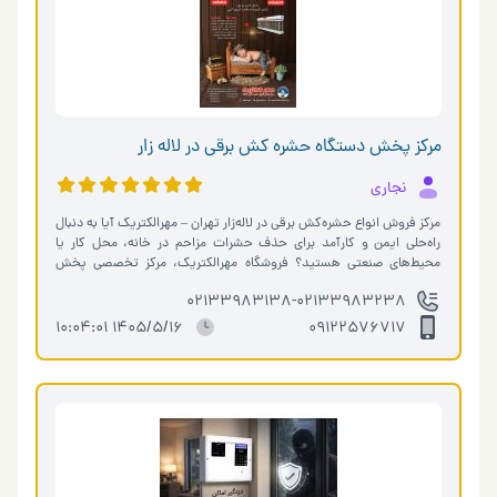
مرکز پخش دستگاه حشره کش برقی در لاله زار
نجاری
مرکز فروش انواع حشره‌کش برقی در لاله‌زار تهران – مهرالکتریک آیا به دنبال
راه‌حلی ایمن و کارآمد برای حذف حشرات مزاحم در خانه، محل کار یا
محیط‌های صنعتی هستید؟ فروشگاه مهرالکتریک، مرکز تخصصی پخش
حشر�…
02133983138-02133983238
1405/5/16 10:04:01
09122576717