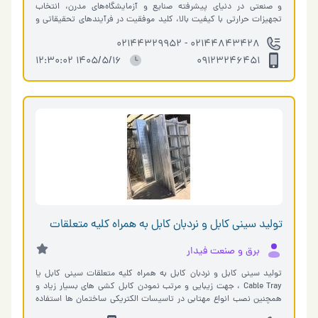
و صنعتی در دنیای پیشرفته صنایع و آزمایشگاه‌های مدرن، انتخاب
تجهیزات حرارتی با کیفیت بالا، کلید موفقیت در فرآیندهای تحقیقاتی و
تو�…
02144843428 - 02144329952
1405/5/16 12:30:02
09123246451
تولید سینی کابل و نردبان کابل به همراه کلیه متعلقات
برق و صنعت فیدار
تولید سینی کابل و نردبان کابل به همراه کلیه متعلقات سینی کابل یا
Cable Tray ، جهت زیبایی و مرتب نمودن کابل کشی های بسیار زیاد و
همچنین نصب انواع مهتابی در تاسیسات الکتریکی ساختمان ها استفاده
میشود. کابل ها ب�…