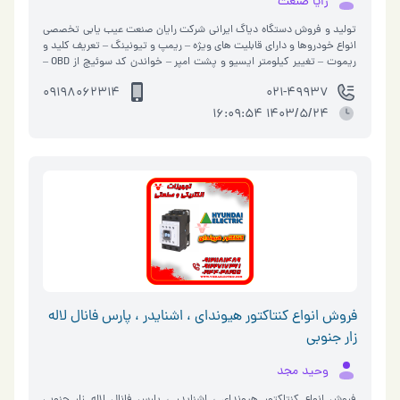
رایا صنعت
تولید و فروش دستگاه دیاگ ایرانی شرکت رایان صنعت عیب یابی تخصصی
انواع خودروها و دارای قابلیت های ویژه – ریمپ و تیونینگ – تعریف کلید و
ریموت – تغییر کیلومتر ایسیو و پشت امپر – خواندن کد سوئیچ از OBD –
افز�…
09198062314
021-49937
1403/5/24 16:09:54
فروش انواع کنتاکتور هیوندای ، اشنایدر ، پارس فانال لاله
زار جنوبی
وحید مجد
فروش انواع کنتاکتور هیوندای ، اشنایدر ، پارس فانال لاله زار جنوبی