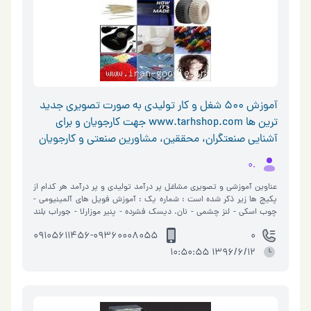
آموزش 500 شغل و کار تولیدی به صورت تصویری جدید
ترین ها www.tarhshop.com جهت کارجویان و برای
آشنایی صنعتگران، محققین، مشاورین صنعتی و کارجویان
.0
عناوین آموزشی و تصویری مشاغل پر درآمد تولیدی و پر درآمد هر کدام از
پکیج ها زیر ذکر شده است : شماره یک : آموزش فویل های آلمینیومی -
چوب اسکی - لنز چشمی - نان. دیسک فشرده - پنیر موزارلا - جوراب بلند
زنانه - لامپ �…
09105611456-09360008055
0
1396/6/12 10:50:55