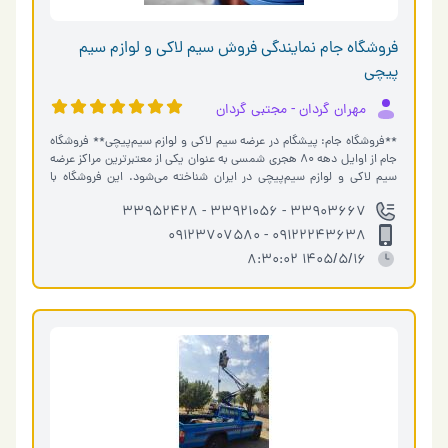
فروشگاه جام نمایندگی فروش سیم لاکی و لوازم سیم
پیچی
مهران گردان - مجتبی گردان
**فروشگاه جام: پیشگام در عرضه سیم لاکی و لوازم سیم‌پیچی** فروشگاه
جام از اوایل دهه 80 هجری شمسی به عنوان یکی از معتبرترین مراکز عرضه
سیم لاکی و لوازم سیم‌پیچی در ایران شناخته می‌شود. این فروشگاه با
نماین…
33903667 - 33921056 - 33952428
09122243638 - 09123707580
1405/5/16 8:30:02