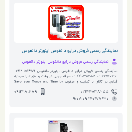
نمایندگی رسمی فروش درایو دانفوس اینورتر دانفوس
نمایندگی رسمی فروش درایو دانفوس اینورتر دانفوس
نمایندگی رسمی فروش درایو دانفوس اینورتر دانفوس 09121181489-
09122717361-02144038255 صرفه جویی در وقت و هزینه با سرمایه
گذاری در کالای با کیفیت و مرغوب Save your Money and Time by
Investing in High-quality Products ویرا الکتریک Viera Electric نمایندگی
09121181489
02144038255
ف�…
1404/7/30 9:07:09