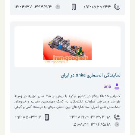
1394/9/4 12:24:37
09120768244
نمایندگی انحصاری onka در ایران
aria
کمپانی ONKA واقع در کشور ترکیه با بیش از ۳۵ سال تجربه در زمینه
طراحی و ساخت قطعات الکتریکی، به کمک مهندسین مجرب و نیروهای
متخصص طبق اصول استانداردهای بین المللی موفق به توسعه کمی و کیفی
محصولات خود گردیده…
09128503312
22372179-22372198
1394/5/18 15:08:42