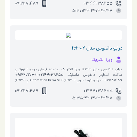
09121181489
02144038255
1403/3/27 5:40:33
درایو دانفوس مدل fc302
ویرا الکتریک
درایو دانفوس مدل fc302 ویرا الکتریک نماینده فروش درایو اینورتر و
سافت استارتر دانفوس دانمارک 02144038255-09122717361-
09121181489 درایو اتوماسیون Automation Drive VLT (FC302 و FC301)
یک درایو ماژولار است که تقریباً برای استفاده در همه …
09121181489
02144038255
1403/3/27 5:35:42