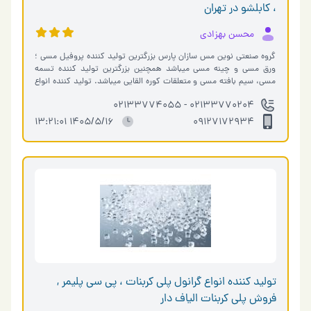
، کابلشو در تهران
محسن بهزادی
گروه صنعتی نوین مس سازان پارس بزرگترین تولید کننده پروفیل مسی ؛
ورق مسی و چینه مسی میباشد همچنین بزرگترین تولید کننده تسمه
مسی، سیم بافته مسی و متعلقات کوره القایی میباشد. تولید کننده انواع
لوله های مس�…
02133770204 - 02133774055
1405/5/16 13:21:01
09127172934
تولید کننده انواع گرانول پلی کربنات ، پی سی پلیمر ,
فروش پلی کربنات الیاف دار