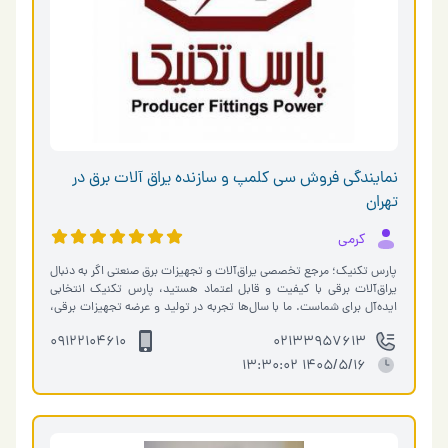
نمایندگی فروش سی کلمپ و سازنده یراق آلات برق در
تهران
کرمی
پارس تکنیک؛ مرجع تخصصی یراق‌آلات و تجهیزات برق صنعتی اگر به دنبال
یراق‌آلات برقی با کیفیت و قابل اعتماد هستید، پارس تکنیک انتخابی
ایده‌آل برای شماست. ما با سال‌ها تجربه در تولید و عرضه تجهیزات برقی،
…
09122104610
02133957613
1405/5/16 13:30:02