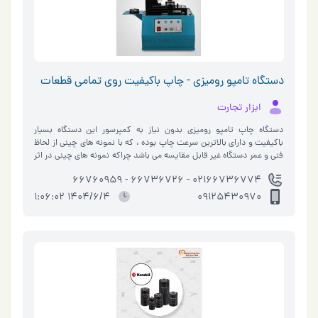
دستگاه تامپو رومیزی - چاپ باکیفیت روی تمامی قطعات
ابزار تجارت
دستگاه چاپ تامپو رومیزی بدون نیاز به کمپرسور این دستگاه بسیار
باکیفیت و دارای بالاترین سرعت چاپ بوده ، که با نمونه های چینی از لحاظ
فنی و عمر دستگاه غیر قابل مقایسه می باشد چراکه نمونه های چینی در اثر
ک…
02166736774 - 66736726 - 66760959
1404/6/4 1:06:02
09125430970