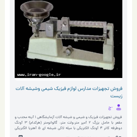
فروش تجهیزات مدارس لوازم فیزیک شیمی وشیشه آلات
زیست
-چ
فروش تجهیزات فیزیک و شیمی و شیشه آلات آزمایشگاهی 1 آینه محدب و
مقعر با حامل بزرگ 2 آمپر متر،ولت متر، گالوانومتر (هرکدام) 3 آونگ
دوطرفه کاتر 4 آونگ الکتریکی با میله لاکی شیشه ای 5 آهنربا الگتریکی
بزرگ خارجی…