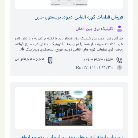
فروش قطعات کوره القایی, دیود, تریستور, خازن
کلینیک برق بین الملل
بازرگانی فنی مهندسی کلینیک برق افتخار دارد با تکیه بر تجربه و دانش کادر
خود قطعات مورد نیاز شما را در زمینه الکترونیک صنعتی در صنایع فولاد،
ریخته گری قطعات کوره های القایی ذوب، فورج، سختکاری وبریزینگ �…
09124545654
021-33530153
1404/4/30 15:02:21
تعمیرات انواع اینورترهای چینی و اروپایی و تعمیر انواع