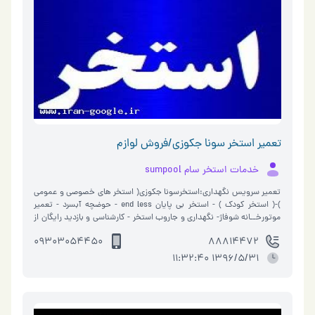
تعمیر استخر سونا جکوزی/فروش لوازم
خدمات استخر سام sumpool
تعمیر سرویس نگهداری:استخرسونا جکوزی( استخر های خصوصی و عمومی
)-( استخر کودک ) - استخر بی پایان end less - حوضچه آبسرد - تعمیر
موتورخــانه شوفاژ- نگهداری و جاروب استخر - کارشناسی و بازدید رایگان از
استخر ( در شهر …
09303054450
88814472
1396/5/31 11:32:40