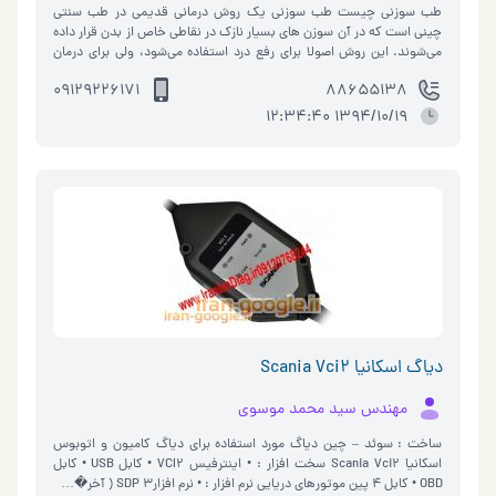
طب سوزنی چیست طب سوزنی یک روش درمانی قدیمی در طب سنتی
چینی است که در آن سوزن های بسیار نازک در نقاطی خاص از بدن قرار داده
می‌شوند. این روش اصولا برای رفع درد استفاده می‌شود، ولی برای درمان
دیگر عارضه ها…
09129226171
88655138
1394/10/19 12:34:40
دیاگ اسکانیا Scania Vci2
مهندس سید محمد موسوی
ساخت : سوئد – چین دیاگ مورد استفاده برای دیاگ کامیون و اتوبوس
اسکانیا Scania Vci2 سخت افزار : • اینترفیس VCI2 • کابل USB • کابل
OBD • کابل 4 پین موتورهای دریایی نرم افزار : • نرم افزارSDP 3 ( آخر�…