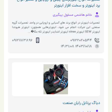
برد اینورتر و سخت افزار اینورتر
خانم هاشمی مسئول پیگیری
تعمیرات اینورتر در انواع برند های آسیایی و اروپایی در واحد تعمیرات گروه
صنعتی این شرکت انجام می شود. اینورترهایی همچون: اینورتر هیوندا
اینورتر SEW اینورتر sinee اینورتر اشنایدر اینورتر تله مکا�…
09121173896
09122020544
1403/10/18 14:31:08
دیاگ پرتابل رایان صنعت