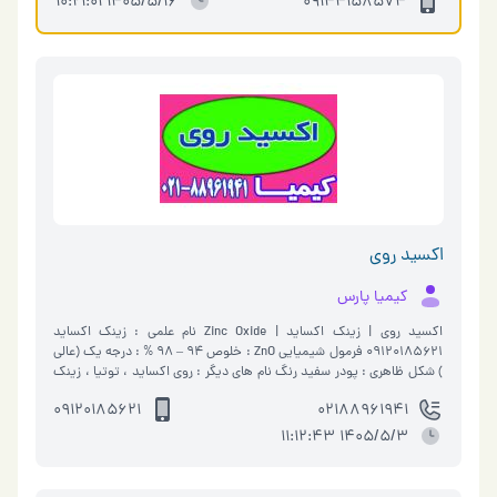
1405/5/16 10:21:01
09144158574
اکسید روی
کیمیا پارس
اکسید روی | زینک اکساید | Zinc Oxide نام علمی : زینک اکساید
09120185621 فرمول شیمیایی ZnO : خلوص 94 – 98 % : درجه یک (عالی
) شکل ظاهری : پودر سفید رنگ نام های دیگر : روی اکساید ، توتیا ، زینک
اکسای…
09120185621
02188961941
1405/5/3 11:12:43