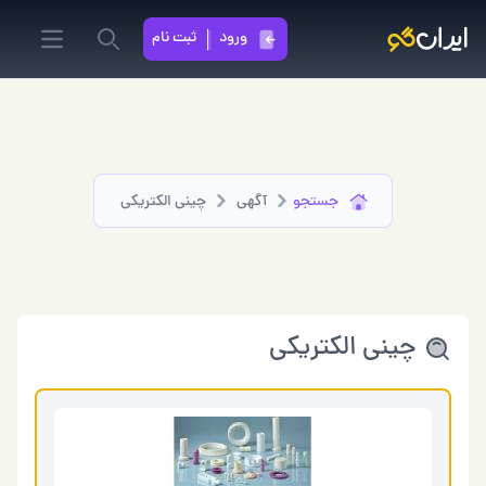
ورود
ثبت نام
in menu
Search
جستجو
آگهی
⁠چینی الکتریکی
⁠چینی الکتریکی