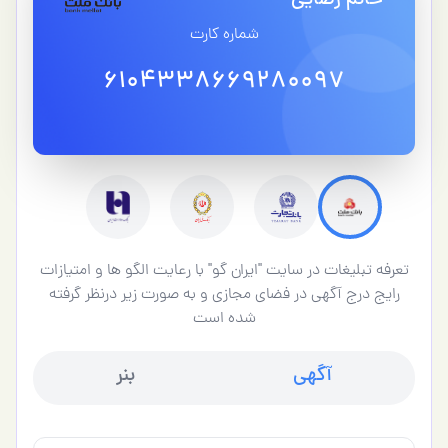
خانم رضایی
شماره کارت
6104338669280097
تعرفه تبلیغات در سایت "ایران گو" با رعایت الگو ها و امتیازات
رایج درج آگهی در فضای مجازی و به صورت زیر درنظر گرفته
شده است
آگهی
بنر