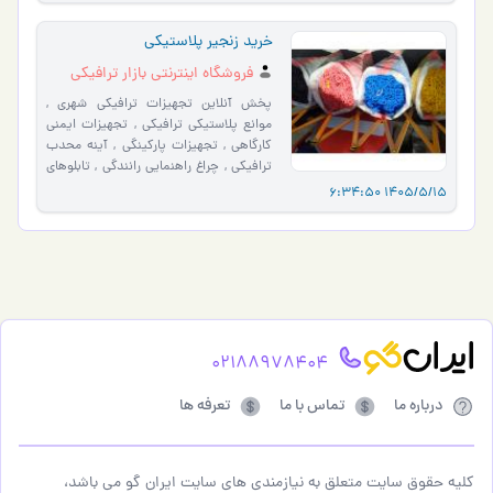
خرید زنجیر پلاستیکی
فروشگاه اینترنتی بازار ترافیکی
پخش آنلاین تجهیزات ترافیکی شهری ,
موانع پلاستیکی ترافیکی , تجهیزات ایمنی
کارگاهی , تجهیزات پارکینگی , آینه محدب
ترافیکی , چراغ راهنمایی رانندگی , تابلوهای
ترافیکی , عل�…
1405/5/15 6:34:50
02188978404
درباره ما
تماس با ما
تعرفه ها
کلیه حقوق سایت متعلق به نیازمندی های سایت ایران گو می باشد،