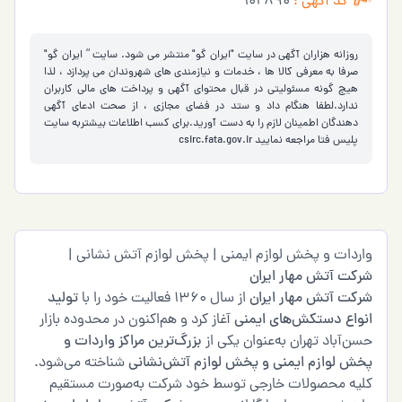
کد آگهی :
102890
روزانه هزاران آگهی در سایت "ایران گو" منتشر می شود. سایت ” ایران گو"
صرفا به معرفی کالا ها ، خدمات و نیازمندی های شهروندان می پردازد ، لذا
هیچ گونه مسئولیتی در قبال محتوای آگهی و پرداخت های مالی کاربران
ندارد.لطفا هنگام داد و ستد در فضای مجازی ، از صحت ادعای آگهی
دهندگان اطمینان لازم را به دست آورید.برای کسب اطلاعات بیشتربه سایت
پلیس فتا مراجعه نمایید
csirc.fata.gov.ir
واردات و پخش لوازم ایمنی | پخش لوازم آتش نشانی |
شرکت آتش مهار ایران
شرکت آتش مهار ایران
از سال ۱۳۶۰ فعالیت خود را با
تولید
انواع دستکش‌های ایمنی
آغاز کرد و هم‌اکنون در محدوده بازار
حسن‌آباد تهران به‌عنوان یکی از
بزرگ‌ترین مراکز واردات و
پخش لوازم ایمنی و پخش لوازم آتش‌نشانی
شناخته می‌شود.
کلیه محصولات خارجی توسط خود شرکت به‌صورت مستقیم