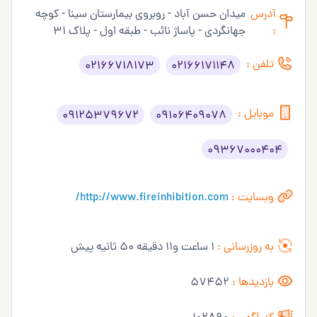
آدرس
میدان حسن آباد - روبروی بیمارستان سینا - کوچه
:
جهانگردی - پاساژ نائب - طبقه اول - پلاک 31
تلفن :
02166718173
02166171148
موبایل :
09125379672
09106409078
09367000404
وبسایت :
http://www.fireinhibition.com/
به روزرسانی :
1 ساعت و11 دقیقه 50 ثانیه پیش
بازدیدها :
57452