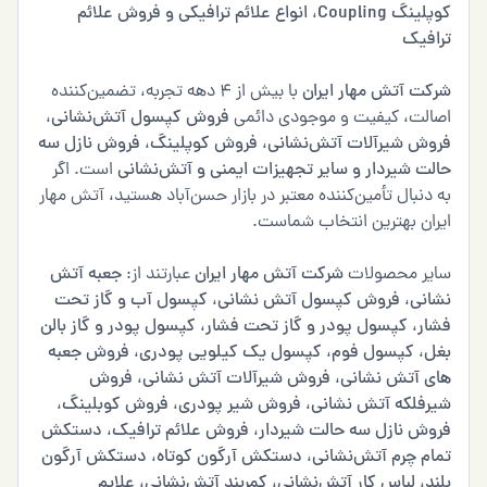
کوپلینگ Coupling
،
انواع علائم ترافیکی و فروش علائم
ترافیک
شرکت آتش مهار ایران
با بیش از ۴ دهه تجربه، تضمین‌کننده
اصالت، کیفیت و موجودی دائمی
فروش کپسول آتش‌نشانی
،
فروش شیرآلات آتش‌نشانی
،
فروش کوپلینگ
،
فروش نازل سه
حالت شیردار و سایر تجهیزات ایمنی و آتش‌نشانی
است. اگر
به دنبال تأمین‌کننده معتبر در بازار حسن‌آباد هستید، آتش مهار
ایران بهترین انتخاب شماست.
سایر محصولات
شرکت آتش مهار ایران
عبارتند از:
جعبه آتش
نشانی
،
فروش کپسول آتش نشانی
،
کپسول آب و گاز تحت
فشار
،
کپسول پودر و گاز تحت فشار
،
کپسول پودر و گاز بالن
بغل
،
کپسول فوم
،
کپسول یک کیلویی پودری
،
فروش جعبه
های آتش نشانی
،
فروش شیرآلات آتش نشانی
،
فروش
شیرفلکه آتش نشانی
،
فروش شیر پودری
،
فروش کوبلینگ
،
فروش نازل سه حالت شیردار
،
فروش علائم ترافیک
،
دستکش
تمام چرم آتش‌نشانی
،
دستکش آرگون کوتاه
،
دستکش آرگون
بلند
،
لباس کار آتش‌نشانی
،
کمربند آتش‌نشانی
،
علایم