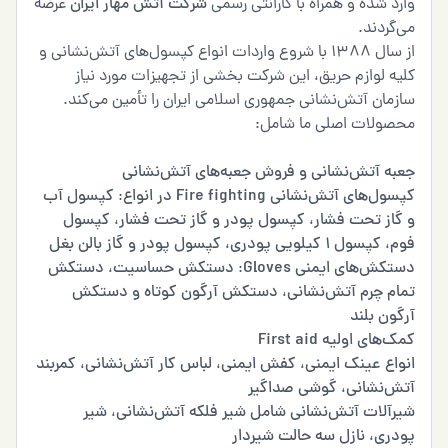
وارد شده و همراه با گارانتی رسمی
شرکت آتش مهار ایران
عرضه
می‌گردند.
از سال ۱۳۸۸ با شروع واردات انواع کپسول‌های آتش‌نشانی و
کلیه لوازم حریق، این شرکت بخشی از تجهیزات مورد نیاز
سازمان آتش‌نشانی جمهوری اسلامی ایران را تأمین می‌کند.
محصولات اصلی ما شامل:
جعبه آتش‌نشانی و فروش جعبه‌های آتش‌نشانی
کپسول‌های آتش‌نشانی Fire fighting در انواع
:
کپسول آب
و گاز تحت فشار
،
کپسول پودر و گاز تحت فشار
،
کپسول
فوم
،
کپسول ۱ کیلویی پودری
،
کپسول پودر و گاز بالن بغل
دستکش‌های ایمنی Gloves
:
دستکش حساسیت
،
دستکش
تمام چرم آتش‌نشانی
،
دستکش آرگون کوتاه و دستکش
آرگون بلند
کمک‌های اولیه First aid
انواع عینک ایمنی
،
کفش ایمنی
،
لباس کار آتش‌نشانی
،
کمربند
آتش‌نشانی
،
گوشی صداگیر
شیرآلات آتش‌نشانی شامل شیر فلکه آتش‌نشانی
،
شیر
پودری
،
نازل سه حالت شیردار