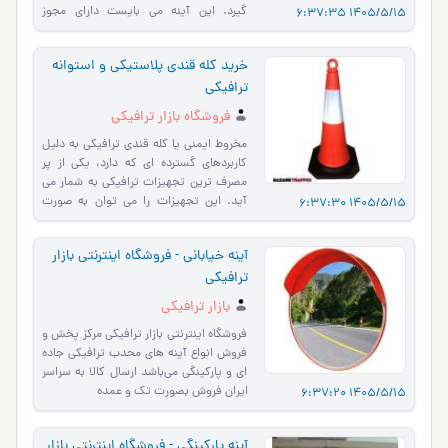
گیرد. این آینه می بایست دارای مجوز
1405/5/15 6:37:35
سازمان راهنمایی و رانن�…
خرید کله قندی پلاستیکی و استوانه
ترافیکی
فروشگاه بازار ترافیکی
مخروط ایمنی یا کله قندی ترافیکی به دلیل
کاربردهای گسترده ای که دارد، یکی از پر
مصرف ترین تجهیزات ترافیکی به شمار می
آید. اين تجهیزات را مي توان به صورت
1405/5/15 6:37:30
موقتی در معابر …
آینه خیابانی - فروشگاه اینترنتی بازار
ترافیکی
بازار ترافیکی
فروشگاه اینترنتی بازار ترافیکی مرکز پخش و
فروش انواع آینه های محدب ترافیکی جاده
ای و پارکینگی می‌باشد ارسال کالا به سراسر
ایران فروش بصورت تک و عمده
1405/5/15 6:37:20
آینه پارکینگی - فروشگاه اینترنتی بازار