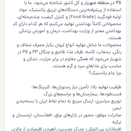
یار
و کل کشور شناخته می‌شود. ما با
فاده از پیشرفته‌ترین دستگاه‌های تزریق پلاستیک، مواد
اولیه فودگرید (Food Grade) و کنترل کیفیت چندمرحله‌ای،
ولاتی کاملاً بهداشتی
تولید
می‌کنیم که هر کدام دارای کد
اشتی معتبر از وزارت بهداشت، درمان و آموزش پزشکی
تند.
صولات ما شامل
تولید
انواع لیوان یکبار مصرف شفاف و
رنگی، بشقاب، کاسه، ظرف غذا، قاشق و چنگال PP و PS در
یار می‌شود که همگی مقاوم در برابر حرارت، نشکن و
سب برای غذاهای سرد و گرم هستند.
 جام پلاستیک؟
فیت
تولید
بالا: تأمین نیاز رستوران‌ها، کترینگ‌ها،
‌فودها، بیمارستان‌ها و مراسم‌های بزرگ
یع سراسری: ارسال سریع به تمام نقاط ایران با بسته‌بندی
من
رات موفق: حضور در بازارهای عراق، افغانستان، ارمنستان و
یه
خارات بین‌المللی: مدرک مدیریت راهبردی اقتصادی از مالزی،