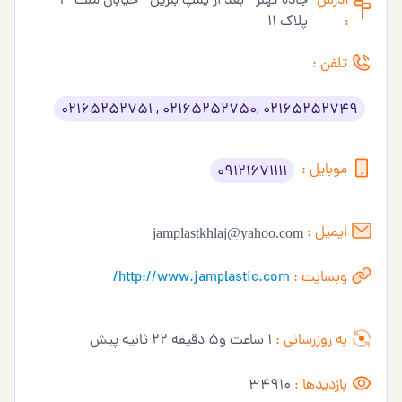
آدرس
جاده کهنز - بعد از پمپ بنزین - خیابان ملت 3 -
:
پلاک 11
تلفن :
02165252749 ,02165252750 , 02165252751
موبایل :
09121671111
ایمیل :
jamplastkhlaj@yahoo.com
وبسایت :
http://www.jamplastic.com/
به روزرسانی :
1 ساعت و5 دقیقه 22 ثانیه پیش
بازدیدها :
34910