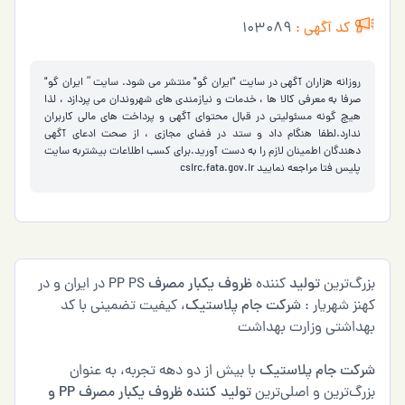
کد آگهی :
103089
روزانه هزاران آگهی در سایت "ایران گو" منتشر می شود. سایت ” ایران گو"
صرفا به معرفی کالا ها ، خدمات و نیازمندی های شهروندان می پردازد ، لذا
هیچ گونه مسئولیتی در قبال محتوای آگهی و پرداخت های مالی کاربران
ندارد.لطفا هنگام داد و ستد در فضای مجازی ، از صحت ادعای آگهی
دهندگان اطمینان لازم را به دست آورید.برای کسب اطلاعات بیشتربه سایت
پلیس فتا مراجعه نمایید
csirc.fata.gov.ir
گ‌ترین
تولید
کننده
ظروف یکبار مصرف
PP PS در ایران و در
ز شهریار :
شرکت جام پلاستیک
، کیفیت تضمینی با کد
داشتی وزارت بهداشت
کت جام پلاستیک
با بیش از دو دهه تجربه، به عنوان
گ‌ترین و اصلی‌ترین
تولید کننده ظروف یکبار مصرف PP و