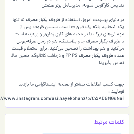
یس کارآفرین نمونه، مدیرعامل برتر صنعتی
دنیای پرسرعت امروز، استفاده از
ظروف یکبار مصرف
نه تنها
 انتخاب، بلکه یک ضرورت است. شستن ظروف پس از
انی‌های بزرگ یا در محیط‌های کاری زمان‌بر و پرهزینه است.
روف یکبار مصرف
جام پلاستیک، هم در زمان صرفه‌جویی
کنید و هم بهداشت را تضمین می‌کنید. برای استعلام قیمت
ده
ظروف یکبار مصرف
PP PS و دریافت کاتالوگ، همین حالا
س بگیرید!
 کسب اطلاعات بیشتر از صفحه اینستاگرامی ما بازدید
ایید :
https
:
//www
.
instagram
.
com/asilhayekohanz/p/C58DGMGuNa
مات مرتبط