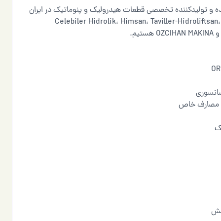
ز سال ۱۳۷۵ بزرگ‌ترین تأمین‌کننده و تولیدکننده تخصصی قطعات هیدرولیک و پنوماتیک در ایران
است. ما نماینده انحصاری برندهای معتبر ORS ترکیه (بلبرینگ)، Celebiler Hidrolik، Himsan، Taviller-Hidroliftsan،
سانسوری
، مصارف خاص
ک
کش