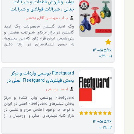
تولید و فروش قطعات و شیرآلات
چدنی ، شیرآلات فولادی و شیرآلات
لاستیکی
جناب مهندس آقای بخشی
وگ امید گلستان محصولات وگ امید
گلستان در بازار مرکزی شیرآلات صنعتی و
پتروشیمی ایران قرار دارد که این مجموعه
به حسن اعتمادسازی در ارائه دقیق
1405/5/16
توضیحات صادقانه موجب جلب …
0:30:01
Fleetguard یوسفی واردات و مرکز
پخش فیلترهای Fleetguard اصلی در
ایران
احمد یوسفی
Fleetguard یوسفی وارد کننده و مرکز
پخش فیلترهای Fleetguard اصلی در ایران
با توجه به وجود اجناس طرح و تقلبی در
بازار کلیه فیلترهای اصلی و اورجینال را از
1405/5/16
ما بخواهید . پخش فیلت�…
0:21:02