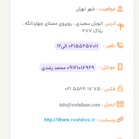
موقعیت :
شهر تهران
آدرس
اتوبان سعیدی ، روبروی مصلای چهاردانگه ،
:
پلاک ۲۷۷
تلفن :
02155257011 الی12
موبایل :
۰۹۱۲۱۰۱۶۹۲۹ محمد رشدی
فکس :
۷۵ ۱۷ ۵۵۲۸ ۰۲۱
ایمیل :
info@roshdisan.com
وبسایت :
http://Www.roshdico.ir