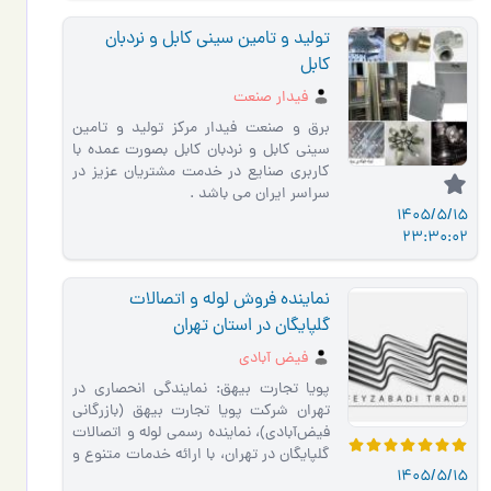
تولید و تامین سینی کابل و نردبان
کابل
فیدار صنعت
برق و صنعت فیدار مرکز تولید و تامین
سینی کابل و نردبان کابل بصورت عمده با
کاربری صنایع در خدمت مشتریان عزیز در
سراسر ایران می باشد .
1405/5/15
23:30:02
نماینده فروش لوله و اتصالات
گلپایگان در استان تهران
فیض آبادی
پویا تجارت بیهق: نمایندگی انحصاری در
تهران شرکت پویا تجارت بیهق (بازرگانی
فیض‌آبادی)، نماینده رسمی لوله و اتصالات
گلپایگان در تهران، با ارائه خدمات متنوع و
1405/5/15
محصولات …