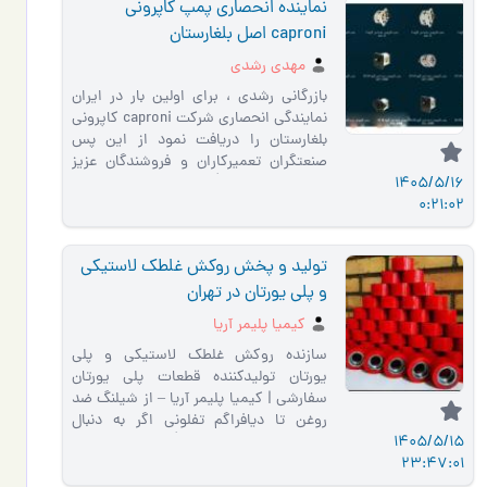
نماینده انحصاری پمپ کاپرونی
caproni اصل بلغارستان
مهدی رشدی
بازرگانی رشدی ، برای اولین بار در ایران
نمایندگی انحصاری شرکت caproni کاپرونی
بلغارستان را دریافت نمود از این پس
صنعتگران تعمیرکاران و فروشندگان عزیز
1405/5/16
ایرانی می توانند �…
0:21:02
تولید و پخش روکش غلطک لاستیکی
و پلی یورتان در تهران
کیمیا پلیمر آریا
سازنده روکش غلطک لاستیکی و پلی
یورتان تولیدکننده قطعات پلی یورتان
سفارشی | کیمیا پلیمر آریا – از شیلنگ ضد
روغن تا دیافراگم تفلونی اگر به دنبال
1405/5/15
قطعات پلی یورتان سفار�…
23:47:01