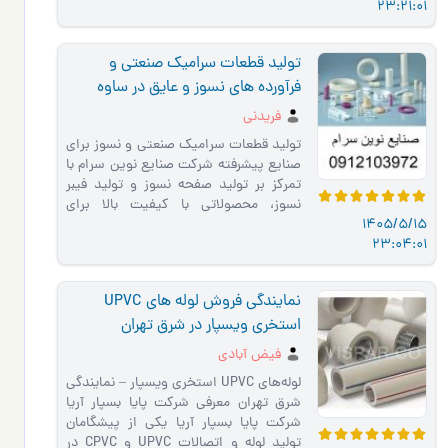
23:21:01
تولید قطعات سرامیک صنعتی و
فرآورده های نسوز و عایق در ساوه
فریدنی
تولید قطعات سرامیک صنعتی و نسوز برای
صنایع پیشرفته شرکت صنایع نوین سرام با
تمرکز بر تولید صفحه نسوز و تولید فیبر
نسوز، محصولاتی با کیفیت بالا برای
1405/5/15
عایق‌بندی و مقاوم…
23:04:01
نمایندگی فروش لوله های UPVC
استخری ویسپار در شرق تهران
فیض آبادی
لوله‌های UPVC استخری ویسپار – نمایندگی
شرق تهران معرفی شرکت پایا بسپار آریا
شرکت پایا بسپار آریا یکی از پیشگامان
تولید لوله و اتصالات UPVC و CPVC در