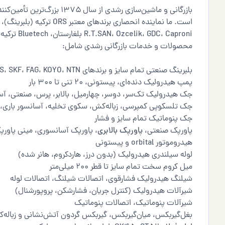
بازرگانی و ماشین‌سازی رشدی ا
R.T.SAN، Ozcelik، GDC، Caproni بلغارستان، Bluetech ترکیه و OZCIHAN MAKINA هستیم.
محصولات و خدمات بازرگانی رشدی شامل:
بلبرینگ صنعتی تمام سایز و برندهای ORS، SKF، FAG، KOYO، NTN
پمپ هیدرولیک دنده‌ای، پیستونی، ۲۰ تنی تا ۳۰۰ بار
جک هیدرولیک تک‌سر، دوسر، چهارمیل، بالابر، پرس، صنعتی، آ
جک تلسکوپی کمپرسی، زباله‌کش، سکوی تخلیه، آسانسور باری
جک پنوماتیک تمام سایز و فشار
پاورپک صنعتی،
پاورپک بالابری
، پاورپک آسانسوری، مینی پاورپ
هیدروموتور orbital و پیستونی
لوله سیلندری هیدرولیک (بدون درز، هاردکروم، هانر شده)
میل کروم سخت تمام سایز تا قطر ۲۰۰ میلی‌متر
شیلنگ هیدرولیک فشارقوی، اتصالات شیلنگ، اتصالات لوله
شیرآلات هیدرولیک (کنترل جریان، فشارشکن، پروپورشنال)
شیرآلات پنوماتیک، اتصالات پنوماتیک
بغل‌گیربکس، میان‌گیربکس، گیربکس گردون آتش‌نشانی و زباله‌