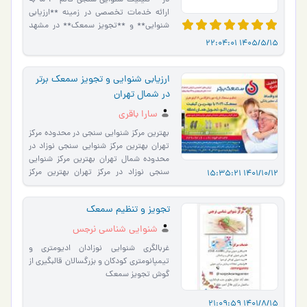
در **کلینیک شنوایی سنجی قائم**، ما به
ارائه خدمات تخصصی در زمینه **ارزیابی
شنوایی** و **تجویز سمعک** در مشهد
می‌پردازیم. با بیش از 25 س…
1405/5/15 22:04:01
ارزیابی شنوایی و تجویز سمعک برتر
در شمال تهران
سارا باقری
بهترین مرکز شنوایی سنجی در محدوده مرکز
تهران بهترین مرکز شنوایی سنجی نوزاد در
محدوده شمال تهران بهترین مرکز شنوایی
سنجی نوزاد در مرکز تهران بهترین مرکز
1401/10/12 15:35:21
شنوایی سنجی…
تجویز و تنظیم سمعک
شنوایی شناسی نرجس
غربالگری شنوایی نوزادان ادیومتری و
تیمپانومتری کودکان و بزرگسالان قالبگیری از
گوش تجویز سمعک
1401/8/15 21:09:59