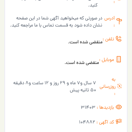
:
کنید.
آدرس
در صورتی که میخواهید آگهی شما در این صفحه
:
نشان داده شود به قسمت تماس با ما مراجعه کنید.
تلفن :
منقضی شده است.
موبایل :
منقضی شده است.
به
7 سال و7 ماه و 29 روز و 12 ساعت و8 دقیقه
روزرسانی
50 ثانیه پیش
:
بازدیدها :
31403
کد آگهی :
104882