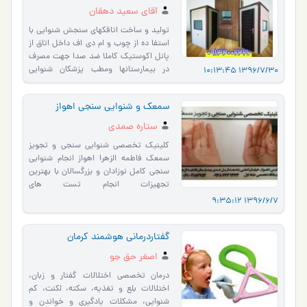
آقای سعید دهقان
تولید و ساخت اتاقکهای سنجش شنوایی با
استفا ده از چوب و ام دی اف داخل اتاق از
پانل اکوستیک کاملا ضد صدا جهت مصرف
در بیمارستانها ومطب پزشکان شنوایی
1396/7/30 10:13:45
سنجی ادیومتری سنجش ش�…
سمعك و شنوايي سنجي اهواز
ستاره صمدي
كلينيك تخصصي شنوايي سنجي و تجويز
سمعك فاطمه الزهرا اهواز انجام شنوايي
سنجي كامل نوزادان و بزرگسالان با بهترين
تجهيزات انجام تست هاي
فيزيولوژيك(OAE.ABR.ASSR...) تجويز
1396/6/7 9:35:12
انواع…
گفتاردرمانی هوشمند کرمان
اصغر حق جو
درمان تخصصی اختلالات گفتار و زبان،
اختلالات بلع و تغذیه، سکته، لکنت، کم
شنوایی، مشکلات یادگیری و خواندن و