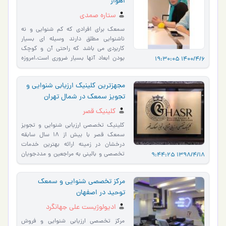
اهواز
ستاره صمدی
سمعک برای افرادی که کم شنوایی و نه
ناشنوایی مطلق دارند وسیله ای بسیار
کاربردی می باشد که راحتی آن و کوچک
بودن ابعاد آنها بسیار ضروری است.امروزه
1400/4/6 19:30:05
علاوه بر این موارد بسی�…
مجهزترین کلینیک ارزیابی شنوایی و
تجویز سمعک در شمال تهران
کلینیک قصر
کلینیک تخصصی ارزیابی شنوایی و تجویز
سمعک قصر با بیش از 18 سال سابقه
درخشان در زمینه ارائه بهترین خدمات
تخصصی و بالینی به مراجعین و مددجویان
1398/4/18 9:44:25
کم شنوا مشغول به فعالیت می �…
مرکز تخصصی شنوایی و سمعک
توحید در اصفهان
ادیولوژیست علی جهانگرد
مرکز تخصصی ارزیابی شنوایی و فروش