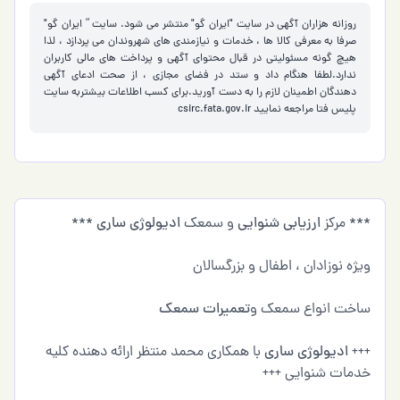
روزانه هزاران آگهی در سایت "ایران گو" منتشر می شود. سایت ” ایران گو"
صرفا به معرفی کالا ها ، خدمات و نیازمندی های شهروندان می پردازد ، لذا
هیچ گونه مسئولیتی در قبال محتوای آگهی و پرداخت های مالی کاربران
ندارد.لطفا هنگام داد و ستد در فضای مجازی ، از صحت ادعای آگهی
دهندگان اطمینان لازم را به دست آورید.برای کسب اطلاعات بیشتربه سایت
پلیس فتا مراجعه نمایید
csirc.fata.gov.ir
*** مرکز
ارزیابی شنوایی
و سمعک
ادیولوژی ساری
***
ویژه نوزادان ، اطفال و بزرگسالان
ساخت انواع سمعک و
تعمیرات سمعک
+++
ادیولوژی ساری
با همکاری محمد منتظر ارائه دهنده کلیه
خدمات شنوایی +++