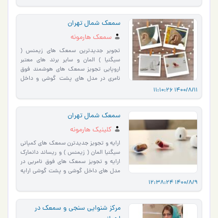
سمعک شمال تهران
سمعک هارمونه
تجویر جدیدترین سمعک های زیمنس (
سیگنیا ) المان و سایر برند های معتبر
اروپایی تجویز سمعک های هوشمند فوق
نامری در مدل های پشت گوشی و داخل
گوشی تجویز سمعک های هوشمند با
1400/8/11 11:10:26
ق�…
سمعک شمال تهران
کلینیک هارمونه
ارایه و تجویز جدیدترن سمعک های کمپانی
سیگنیا المان ( زیمنس ) و ریساند دانمارک
ارایه و تجویز سمعک های فوق نامریی در
مدل های داخل گوشی و پشت گوشی ارایه
سمعک های فوق هوشم�…
1400/8/9 12:38:24
مرکز شنوایی سنجی و سمعک در