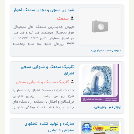
شنوایی سنجی و تجویز سمعک اهواز
سمعک
فروش جدیدترین سمعک های دیجیتال،
فوق دیجیتال هوشمند ضد آب و ضد صدا
در اهواز سفارش تلفن ۰۹۳۸۷۷۴۹۴۷۳
۴۷۳ روزهای شنبه سه شنبه پنجشنبه
بیمارستان فاطمه الزهرا اهواز است�…
1397/6/19 8:54:22
کلینیک سمعک و شنوایی سنجی
اشراق
کلینیک سمعک و شنوایی سنجی
اشراق
خدمات کلینیک سمعک اشراق به اختصار به
شرح زیر می باشد: - ارزیابی شنوایی
بزرگسالان و اطفال با استفاده از دستگاه های
جدید و پیشرفته - تست غربالگری شنوایی
1397/2/1 8:41:30
نوزادان و اطفال (…
سازنده و تولید کننده اتاقکهای
سنجش شنوایی