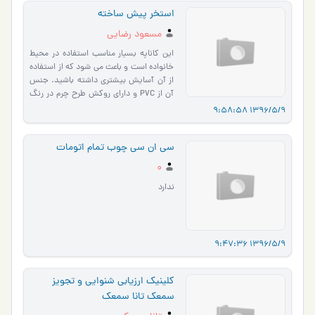
استخر پیش ساخته
مسعود رضایی
این کاناپه بسیار مناسب استفاده در محیط
خانواده است و باعث می شود که از استفاده
از آن آسایش بیشتری داشته باشید. جنس
آن از PVC و دارای روکش طرح چرم در رنگ
مشکی می باشد. این …
1396/5/9 9:58:58
سی ان سی چوب تمام اتومات
0
ندارد
1396/5/9 9:47:36
کلینیک ارزیابی شنوایی و تجویز
سمعک تانا سمعک