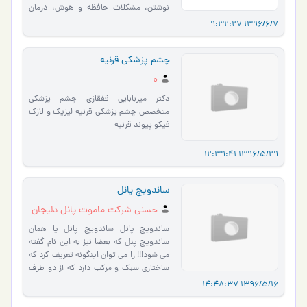
نوشتن، مشکلات حافظه و هوش، درمان
اتیسم، مشکلات تلفظی و تاخ�…
1396/6/7 9:32:27
چشم پزشکی قرنیه
0
دکتر میربابایی قفقازی چشم پزشکی
متخصص چشم پزشکی قرنیه لیزیک و لازک
فیکو پیوند قرنیه
1396/5/29 12:39:41
ساندويچ پانل
حسنی شرکت ماموت پانل دلیجان
ساندويچ پانل ساندويچ پانل يا همان
ساندويچ پنل که بعضا نيز به اين نام گفته
مي شود!!! را مي توان اينگونه تعريف کرد که
ساختاري سبک و مرکب دارد که از دو طرف
به دو لايه محدود …
1396/5/16 14:48:37