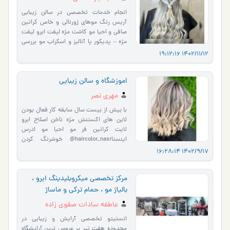
انجام خدمات تخصصی در سالن زیبایی
آریس رنگ موهای ژورنالی و خاص کراتین
صافی و احیا مو کاشت مژه لیفت ابرو لیفت
مژه – پدیکور پا آنالیز و اسکراب مو بررسی
مزایا و روش‌های �…
1402/11/12 19:12:16
اموزشگاه و سالن زیبایی
مهری نصر
با بیش از بیست سال سابقه کار فعال بودن
لاین های اکستنش مژه ناخن اصلاح ابرو
لایت کراتین فر مو احیا مو ادرس
اینستاhaircolor_nasr@ خوشرنگ کردن
گونه ها و لب رنگ ناخن و مو رنگ، مش
1402/9/17 16:28:14
�…
مرکز تخصصی میکروبلیدینگ ابرو ،
بالیاژ مو ، حمام ترکی و ماساژ
عاطفه سادات صفوی زاده
انستیتو تخصصی آرایش و زیبایی در
محدوده هفت تیر پر عروس ترین آرایشگاه