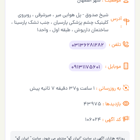
موقعیت :
شهر اصفهان
شیخ صدوق - پل هوایی میر ، میرشرقی ، روبروی
آدرس
کلینیک چشم پزشکی پارسیان ، جنب تشک پارسینا ،
:
ساختمان داریوش ، طبقه اول ، واحد1
تلفن :
03136281282
موبایل :
09131175601
به روزرسانی :
1 ساعت و37 دقیقه 7 ثانیه پیش
بازدیدها :
43975
کد آگهی :
106024
روزانه هزاران آگهی در سایت "ایران گو" منتشر می شود. سایت ” ایران گو"