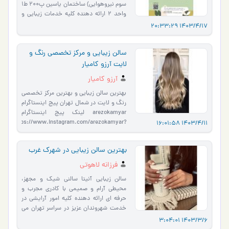
سوم نیروهوایی) ساختمان یاسین پ۲۰۰ ط۱
واحد ۲ ارائه دهنده کلیه خدمات زیبایی و
آموزش تمامی لاین…
1403/4/17 20:33:29
سالن زیبایی و مرکز تخصصی رنگ و
لایت آرزو کامیار
آرزو کامیار
بهترین سالن زیبایی و بهترین مرکز تخصصی
رنگ و لایت در شمال تهران پیج اینستاگرام
arezokamyar لینک پیج اینستاگرام
https://www.instagram.com/arezokamyar?
1403/4/11 16:01:58
igsh=bzB0aWl5aXRwN2Ny تلفن خدمات
۰۹۱۰۱۴۹۴۲۰۲ تل�…
بهترین سالن زیبایی در شهرک غرب
فرزانه لاهوتی
سالن زیبایی آنیتا سالنی شیک و مجهز،
محیطی آرام و صمیمی با کادری مجرب و
حرفه ای ارائه دهنده کلیه امور آرایشی در
خدمت شهروندان عزیز در سراسر تهران می
باشد . خدمات ما عبا…
1403/3/6 3:04:01