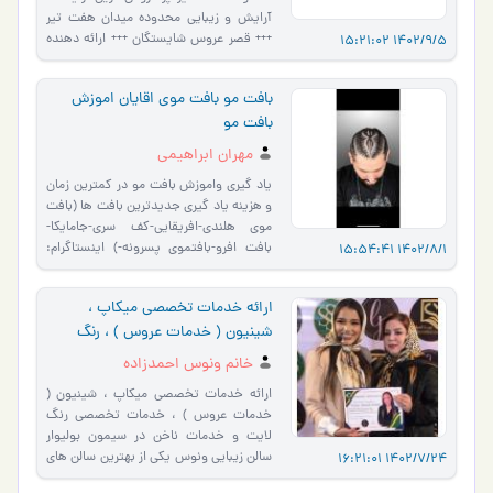
آرایش و زیبایی محدوده میدان هفت تیر
+++ قصر عروس شایستگان +++ ارائه دهنده
1402/9/5 15:21:02
کلیه خدمات آرایش و زیب�…
بافت مو بافت موی اقایان اموزش
بافت مو
مهران ابراهیمی
یاد گیری و‌اموزش بافت مو در کمترین زمان
و هزینه یاد گیری جدیدترین بافت ها (بافت
موی هلندی-افریقایی-کف سری-جامایکا-
بافت افرو-بافتموی پسرونه-) اینستاگرام:
1402/8/1 15:54:41
https://www.instagram.co…
ارائه خدمات تخصصی میکاپ ،
شینیون ( خدمات عروس ) ، رنگ
لایت و ناخن در اشرفی اصفهانی
خانم ونوس احمدزاده
ارائه خدمات تخصصی میکاپ ، شینیون (
خدمات عروس ) ، خدمات تخصصی رنگ
لایت و خدمات ناخن در سیمون بولیوار
سالن زیبایی ونوس یکی از بهترین سالن های
1402/7/24 16:21:01
زیبایی در غرب تهران در من…