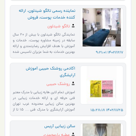
نماینده رسمی تالگو شیدلون، ارائه
کننده خدمات پوست، فروش
محصولات و آموزش
تالگو شیدلون
نمایندگی تالگو شیدلون با بیش از 20 سال
سابقه در زمینه مشاوره پوست، خدمات و
آموزش با هدف افزایش رضایتمندی و ارائه
بهترین خدمات به شما عزیزان تاسیس شده
1402/12/7 9:21:01
است. اهداف و برن�…
اکادمی روشنک حبیبی آموزش
آرایشگری
روشنک حبیبی
اموزش تمام لاین هایه زیبایی با مدرک معتبر
فنی حرفه ای و ارائه خدمات زیبایی در
بهترین سالن زیبایی محدوده غرب تهران
آموزش آرایشگری با مدرک فنی … 15 تا از
1402/11/25 15:28:18
بهترین سالن ها�…
سالن زیبایی آریس
عطیه یارمحمدی