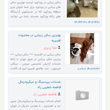
سالن زیبایی در وردآورد لیست بهترین سالن
های زیبایی در ورداورد برای شما بانوان عزیز
منطقه وردآورد که در جستجوی آرایشگاه
های زنانه وردآورد هستند شما می توانید
بهترین �…
1402/4/11 13:44:30
بهترین سالن زیبایی در محدوده
افسریه
لیلا زریری
سالن زیبایی در افسریه +++ سالن زیبایی +++
برترین سالن زیبایی در شرق تهران با ارائه
خدمات آرایش تخصصی عروس ، میکاپ
شینیون ، متد هاشور فیبروز ابرو ف کاشت
1402/2/31 0:09:11
ناخن و تاتو اب�…
خدمات پیرسینگ و میکرودرمال
فاطمه خطیبی راد
فاطمه خطیبی راد
انجام خدمات پیرسینگ و میکرودرمال بدون
درد و خونریزی ، با بهتربن متریال در تهران