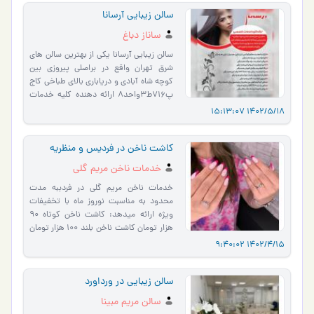
سالن زیبایی آرسانا
ساناز دباغ
سالن زیبایی آرسانا یکی از بهترین سالن های
شرق تهران واقع در براصلی پیروزی بین
کوچه شاه آبادی و دریاباری بالای طباخی کاج
پ716ط3واحد8 ارائه دهنده کلیه خدمات
زیبایی باتصم…
1402/5/18 15:13:07
کاشت ناخن در فردیس و منظریه
خدمات ناخن مریم گلی
خدمات ناخن مریم گلی در فردببه مدت
محدود به مناسبت نوروز ماه با تخفیفات
ویژه ارائه میدهد: کاشت ناخن کوتاه ۹۰
هزار تومان کاشت ناخن بلند 100 هزار تومان
ژلپولیش 40 هزار تو�…
1402/4/15 9:40:02
سالن زیبایی در ورداورد
سالن مریم مبینا