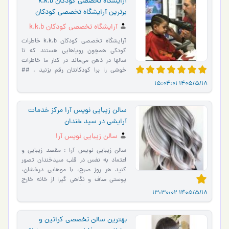
آرایشگاه تخصصی کودکان k.k.b
برترین آرایشگاه تخصصی کودکان
غرب تهران
آرایشگاه تخصصی کودکان k.k.b
آرایشگاه تخصصی کودکان k.k.b خاطرات
کودکی همچون رویاهایی هستند که تا
سالها در ذهن می‌ماند در کنار ما خاطرات
خوشی را برا کودکانتان رقم بزنید . ##
آرایشگاه تخصصی کودکان K.K…
1405/5/18 15:04:01
سالن زیبایی نویس آرا مرکز خدمات
آرایشی در سید خندان
سالن زیبایی نویس آرا
سالن زیبایی نویس آرا : مقصد زیبایی و
اعتماد به نفس در قلب سیدخندان تصور
کنید هر روز صبح، با موهایی درخشان،
پوستی صاف و نگاهی گیرا از خانه خارج
می‌شوید. این دقیقاً هما�…
1405/5/18 13:30:02
بهترین سالن تخصصی کراتین و