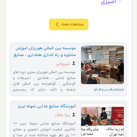
آشپزي
مشاهده همه
موسسه بین المللی هوریزان آموزش
مشاوره و راه اندازی هتلداری ، صنایع
غذایی ، گردشگری
شیروانی
موسسه بین المللی هوریزان مجری دوره های
صنایع غذایی ، هتلداری ، تشریفات و
گردشگری ، گواهینامه بین المللی قابل
ترجمه و تائید دارای کد ریجستری
1403/11/2 13:47:01
www.horizonchefacademy.com موسسه
بی…
آموزشگاه صنایع غذایی نمونه تبریز
زیبا مالک
آموزشگاه صنایع غذایی نمونه تبریز +++
بالاترین کیفیت آموزش حضوری و مجازی
+++ زیر نظر چهره شناخته شده در صدا و