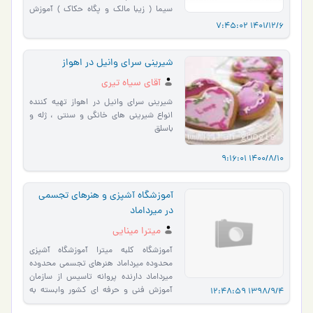
سیما ( زیبا مالک و پگاه حکاک ) آموزش
فوق تخصصی غذاهای ایرا…
1401/12/6 7:45:02
شیرینی سرای وانیل در اهواز
آقای سیاه تیری
شیرینی سرای وانیل در اهواز تهیه کننده
انواع شیرینی های خانگی و سنتی ، ژله و
باسلق
1400/8/10 9:16:01
آموزشگاه آشپزی و هنرهای تجسمی
در میرداماد
میترا مینایی
آموزشگاه کلبه میترا آموزشگاه آشپزی
محدوده میرداماد هنرهای تجسمی محدوده
میرداماد دارنده پروانه تاسیس از سازمان
آموزش فنی و حرفه ای کشور وابسته به
1398/9/4 12:48:59
وزارت کار و امور ا…