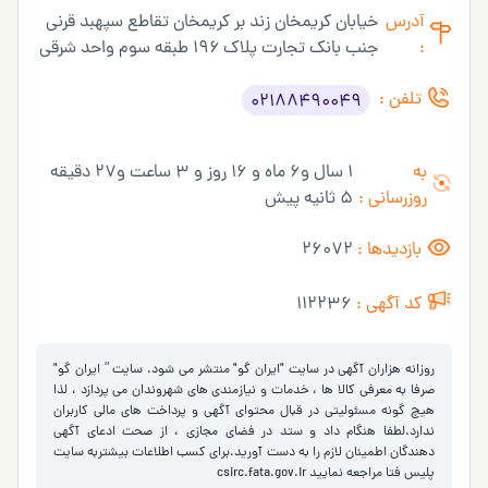
آدرس
خیابان کریمخان زند بر کریمخان تقاطع سپهبد قرنی
:
جنب بانک تجارت پلاک ۱۹۶ طبقه سوم واحد شرقی
تلفن :
02188490049
به
1 سال و6 ماه و 16 روز و 3 ساعت و27 دقیقه
روزرسانی :
5 ثانیه پیش
بازدیدها :
26072
کد آگهی :
112236
روزانه هزاران آگهی در سایت "ایران گو" منتشر می شود. سایت ” ایران گو"
صرفا به معرفی کالا ها ، خدمات و نیازمندی های شهروندان می پردازد ، لذا
هیچ گونه مسئولیتی در قبال محتوای آگهی و پرداخت های مالی کاربران
ندارد.لطفا هنگام داد و ستد در فضای مجازی ، از صحت ادعای آگهی
دهندگان اطمینان لازم را به دست آورید.برای کسب اطلاعات بیشتربه سایت
پلیس فتا مراجعه نمایید
csirc.fata.gov.ir