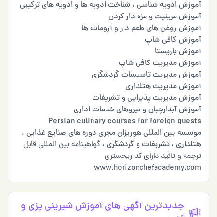
آموزش ادویه شناسی
،
شناخت ادویه ها و ادویه های ترکیبی
آموزش مرینیت و مزه دار کردن
آموزش روغن های طعم دار و آرومات ها
آموزش کافی شاپ
آموزش باریستا
آموزش مدیریت کافی شاپ
آموزش مدیریت تاسیسات گردشگری
آموزش مدیریت هتلداری
آموزش مدیریت پذیرایی و تشریفات
آموزش آبدارچیان و نیروهای خدمات اداری
Persian culinary courses for foreign guests
موسسه بین المللی هوریزان
مجری دوره های صنایع غذایی
،
هتلداری
،
تشریفات و گردشگری
، گواهینامه بین المللی قابل
ترجمه و تائید دارای کد ریجستری
www.horizonchefacademy.com
جدیدترین آگهی های آموزش شيريني پزي و