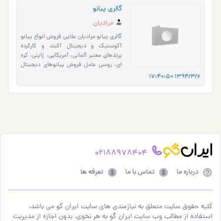
گالری پیانو
مرادیان
گالری پیانو مرادیان علایی فروش انواع پیانو
آکوستیک و دیجیتال آکبند و کارکرده
برندهای معتبر آلمانی، آمریکایی، ژاپنی، کره
ای، روسی عامل فروش پیانوهای دیجیتال
KURZWEIL آم…
1394/3/6 17:40:50
02188978404
درباره ما
تماس با ما
تعرفه ها
کلیه حقوق سایت متعلق به نیازمندی های سایت ایران گو می باشد،
استفاده از مطالب وب سایت ایران گو به هر نحوی، بدون اجازه از مدیریت