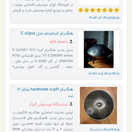
در فروشگاه لوازم موسیقی افتخاری تولید ،
پخش و توزیع لوازم موسیقی خرید و فروش
لوازم موسیق�…
1405/5/15 4:04:02
هنگدرام کیتاپنتام مدل E clipse
alik music
نسل جدید هنگدرام کیتا *E CLIPSE* %%
ECONOMY series %% سری اقتصادی (KITA
PANTAM) در گام D KURD در مدل های :
ساده , گلکسی و گلد *فول پولیش*
*متعلقات : soft case - روغن - دستمال *
1402/4/17 12:42:25
دو سال ضمانت کوک روزه�…
هنگدرام handmade a-gift پنتام 12
نت
نمایشگاه موسیقی آلیک
اولین نماینده انحصاری هنگدرام #گیفت در
ایران نسل جدید #هنگدرام های #دستساز
حرفه ای تنها تولید کننده #هندپن سوپر
نیتراید 9 و 12 نت در ایران صادراتی #Gift
1402/2/25 19:07:10