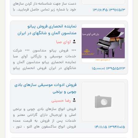
دست ساز جهت شناسنامه دار کردن سازهای
خود با شماره زیر تماس حاصل فرمایید. با
1396/5/3 13:16:45
مدیریت هوشنگ اک�…
نماینده انحصاری فروش پیانو
مندلسون آلمان و شانگهای در ایران
آوای صبا
+++ فروش پیانو مندلسون +++ شرکت
خدمات موسیقی و بازرگانی آوای صبا
نماینده انحصاری پیانو مندلسون آلمان و
شانگهای در ایران فروش انحصاری پیانو
1395/5/23 15:00:01
مندلسون واردات مستقیم پیان�…
فروش ادوات موسیقی سازهای بادی
چوبی و برنجی
رضا حسینی
فروش انواع سازهای بادی چوبی و برنجی
اصلی و اورجینال دارای گارانتی معتبر و
خدمات پس از فروش به قیمت عمده
فروش انواع ساکسفون های التو ، تنور ،
1394/10/5 14:11:15
سوپرانو فروش انواع کلاری�…