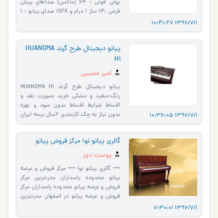
پولي فوني : 64 (ماکس) صداهاي پيش
فرض :14 ساز 1 درام و 1SFX صداي پيانو : 1
پيانو موزيک دموي پيش فرض : 50 تر�…
1396/7/1 10:41:27
پیانو دیجیتال طرح گرند HUANGMA
H1
امیر مصیبی
پیانو دیجیتال طرح گرند HUANGMA H1
رنگ:سفید و مشکی خرید بصورت نقد و
اقساط شرایط اقساط بدون سود و بهره
بدون نیاز به چک کارمندی ۲سال بیمه ایران
1396/7/1 10:36:05
۲ سال ضمانت نامه بهمراه سن…
گالری پیانو نوا مرکز فروش پیانو
پوست دوز
+++ گالری پیانو نوا +++ مرکز فروش و عرضه
پیانو محدوده پاسداران مدرنترین مرکز
فروش و عرضه پیانو محدوده پاسداران مرکز
فروش و عرضه پیانو در اصفهان مدرنترین
مرکز فروش و ع�…
1396/7/1 7:30:01