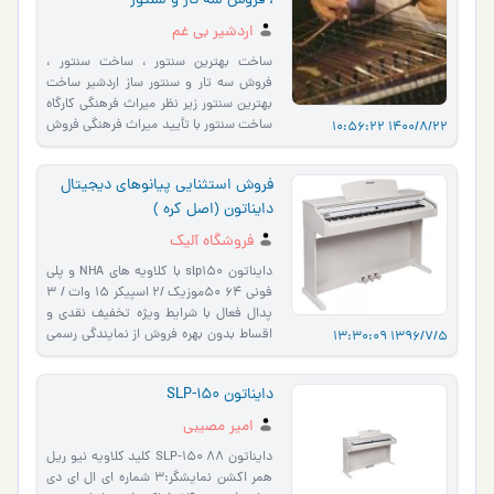
، فروش سه تار و سنتور
اردشیر بی غم
ساخت بهترین سنتور ، ساخت سنتور ،
فروش سه تار و سنتور ساز اردشیر ساخت
بهترین سنتور زیر نظر میراث فرهنگی کارگاه
ساخت سنتور با تأیید میراث فرهنگی فروش
1400/8/22 10:56:22
سنتور و ساز دهنی ب�…
فروش استثنایی پیانوهای دیجیتال
دایناتون (اصل کره )
فروشگاه آلیک
دایناتون slp150 با کلاویه های NHA و پلی
فونی 64 50موزیک /2 اسپیکر 15 وات / 3
پدال فعال با شرایط ویژه تخفیف نقدی و
اقساط بدون بهره فروش از نمایندگی رسمی
1396/7/5 13:30:09
دایناتون کره در ایران ب�…
دايناتون SLP-150
امیر مصیبی
دايناتون SLP-150 88 کليد کلاويه نيو ريل
همر اکشن نمايشگر:3 شماره اي ال اي دي