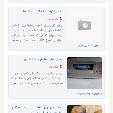
فروش به شرط تایی�…
پیانو آکوستیک ju109 یاماها
هاشمی
پیانو آکوستیک ju109 یاماها مدل JU-109
یاماها دارای ارتفاع 109 سانتی متر میباشد
بیشتر برای کسانی که قصد دارند فراگیری
پیانو را شروع کنند مناسب است و معمولا
این ارتفاع پایین �…
1401/6/12 8:30:04
آمپلی فایر هایمر بسیار قوی
علیرضا
بسیار پرقدرت این آمپیلی فایر به صورت
اتوماتیک با تمام امپدانسهای باندها سینک
میشود ساخت کانادا تعمیر نشده درحد نو
1401/3/8 17:41:29
ساخت بهترین سنتور ، ساخت سنتور