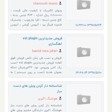
chavoosh music
ویولن الکتریک با کیفیت عالی قیمت :
11800000 ریال اندازه : 4/4 جنس بدنه :
کاج جنس دسته : افرا چارچوب : پلاستیک
فشرده فینگر برد : آبنوس گوشی : آبنوس
1396/5/24 11:23:10
خرک : افرا سیم گیر : آبنوس حسگر:…
فروش جدیدترین vst plugin
اهنگسازی
hamid reza jafari
فروش و نصب طی زمان خاص فروش فوق
العاده فروش جدیدترین vst plugin +نصب
یک آنتی ویروس نود 32اورجینال 1ساله
بعنوان هدیه (نصب بر روی سیستم ) به
1396/5/10 13:26:14
همراه نصب با قیمتی باور نکردنی تحوی…
شناسنامه دار کردن ویلن های دست
ساز
هوشنگ اکبری
شناسنامه دار کردن ویلن های دست ساز
هوشنگ اکبری دارندگان محترم ویلن های