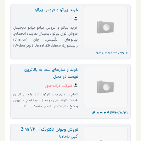
خرید پیانو و فروش پیانو
-
خرید پیانو و فروش پیانو پیانو دیجیتال
فروش انواع پیانو دیجیتال نماینده انحصاری
پیانوهای انگلیسی. چلن (Challen)
رابینسون(Barratt&Robinson;) وبر(Weber)
اتومایستر(Otto meister) C.Steinbert
1396/6/12 9:20:35
پیانو…
خریدار سازهای شما به بالاترین
قیمت در محل
شرکت ترانه مهر
تمام سازهای نو و کارکرده شما را به بالاترین
قیمت کارشناسی در محل خریداریم. ( تهران
و کرج ) شرکت ترانه مهر 09301008086
1396/5/31 14:53:34
فروش ویولن الکتریک Zinn V200
کپی یاماها