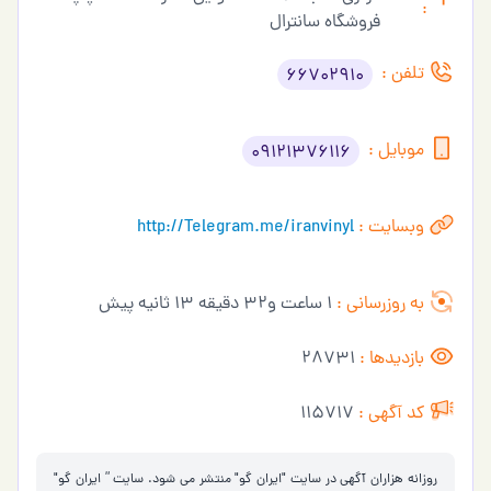
:
فروشگاه سانترال
تلفن :
66702910
موبایل :
09121376116
وبسایت :
http://Telegram.me/iranvinyl
به روزرسانی :
1 ساعت و32 دقیقه 13 ثانیه پیش
بازدیدها :
28731
کد آگهی :
115717
روزانه هزاران آگهی در سایت "ایران گو" منتشر می شود. سایت ” ایران گو"