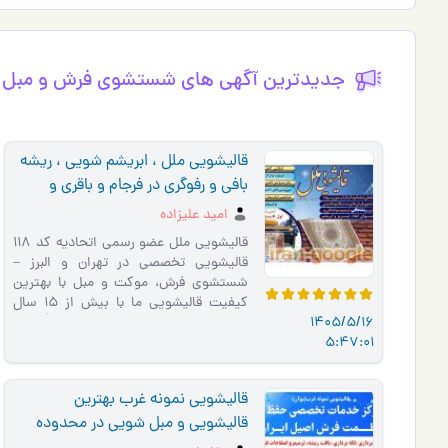
جدیدترین آگهی های شستشوي فرش و مبل 
قالیشویی ملل ، ابریشم شویی ، ریشه
بافی و رفوگری در فرجام و باقری و
تهرانپارس
امید علیزاده
قالیشویی ملل عضو رسمی اتحادیه کد 118
قالیشویی تخصصی در تهران و البرز –
شستشوی فرش، موکت و مبل با بهترین
کیفیت قالیشویی ما با بیش از ۱۵ سال
1405/5/16
تجربه در شستشوی فرش‌های دست�…
5:47:01
قالیشویی نمونه غرب بهترین
قالیشویی و مبل شویی در محدوده