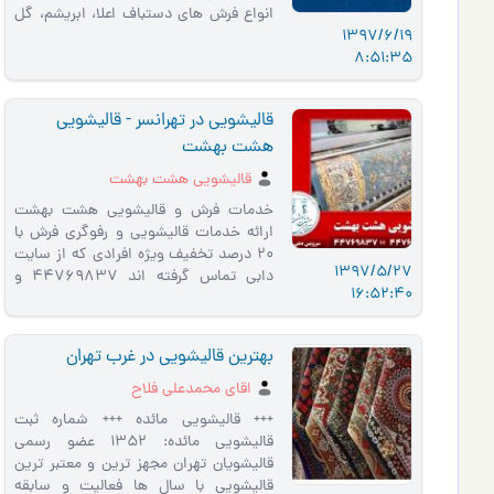
انواع فرش های دستباف اعلا، ابریشم، گل
1397/6/19
ابریشم، ماشینی با دستگاه های مد…
8:51:35
قالیشویی در تهرانسر - قالیشویی
هشت بهشت
قالیشویی هشت بهشت
خدمات فرش و قالیشویی هشت بهشت
ارائه خدمات قالیشویی و رفوگری فرش با
20 درصد تخفیف ویژه افرادی که از سایت
1397/5/27
دابی تماس گرفته اند 44769837 و
16:52:40
44769826 و 44705487 و
44706286 و 09199313214 سرویس
در غ…
بهترین قالیشویی در غرب تهران
اقای محمدعلی فلاح
+++ قالیشویی مائده +++ شماره ثبت
قالیشویی مائده: 1352 عضو رسمی
قالیشویان تهران مجهز ترین و معتبر ترین
قالیشویی با سال ها فعالیت و سابقه