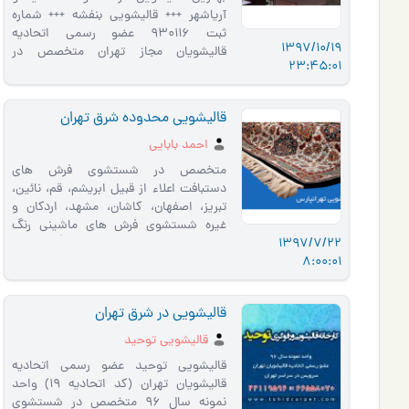
آریاشهر +++ قالیشویی بنفشه +++ شماره
ثبت 930116 عضو رسمی اتحادیه
1397/10/19
قالیشویان مجاز تهران متخصص در
23:45:01
شستشوی فرش های دستباف، ماشینی و
ابریشم…
قالیشویی محدوده شرق تهران
احمد بابایی
متخصص در شستشوی فرش های
دستبافت اعلاء از قبیل ابریشم، قم، نائین،
تبریز، اصفهان، کاشان، مشهد، اردکان و
غیره شستشوی فرش های ماشینی رنگ
1397/7/22
روشن با تراکم بالا، بهترین کیف�…
8:00:01
قالیشویی در شرق تهران
قالیشویی توحید
قالیشویی توحید عضو رسمی اتحادیه
قالیشویان تهران (کد اتحادیه 19) واحد
نمونه سال 96 متخصص در شستشوی