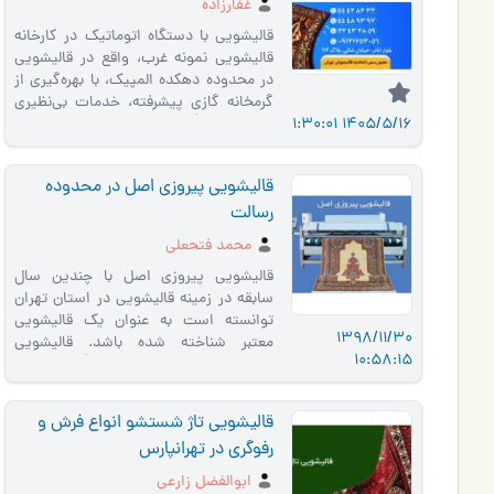
غرب تهران
غفارزاده
قالیشویی با دستگاه اتوماتیک در کارخانه
قالیشویی نمونه غرب، واقع در قالیشویی
در محدوده دهکده المپیک، با بهره‌گیری از
گرمخانه گازی پیشرفته، خدمات بی‌نظیری
1405/5/16 1:30:01
برای شست�…
قالیشویی پیروزی اصل در محدوده
رسالت
محمد فتحعلی
قالیشویی پیروزی اصل با چندین سال
سابقه در زمینه قالیشویی در استان تهران
توانسته است به عنوان یک قالیشویی
1398/11/30
معتبر شناخته شده باشد. قالیشویی
10:58:15
پیروزی اصل دارای مزایا و وی�…
قالیشویی تاژ شستشو انواع فرش و
رفوگری در تهرانپارس
ابوالفضل زارعی