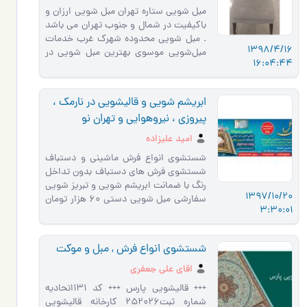
مبل شویی ستاره تهران مبل شویی ارزان و
باکیفیت در شمال و جنوب تهران می باشد
. مبل شویی محدوده شهرک غرب خدمات
1398/4/16
مبل‌شویی موسوی بهترین مبل شویی در
16:04:44
شهرک غرب بهترین مبل شویی…
ابریشم شویی و قالیشویی در نارمک ،
پیروزی ، نیروهوایی و تهران نو
امید علیزاده
شستشوی انواع فرش ماشینی و دستباف
شستشوی فرش های دستباف بدون تداخل
رنگ با ضمانت ابریشم شویی و تبریز شویی
1397/10/20
سفارشی مبل شویی دستی 60 هزار تومان
3:30:01
شستشوی فرش و مبلمان در سراسر…
شستشوی انواع فرش , مبل و موکت
اقای علی جعفری
+++ قالیشویی پارس +++ کد 131اتحادیه
شماره ثبت252026 کارخانه قالیشویی