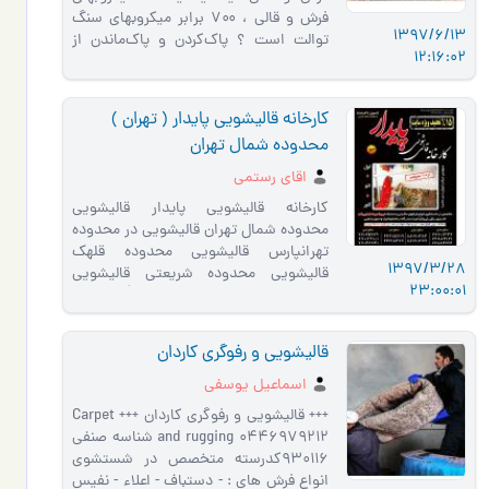
فرش و قالی ، ۷۰۰ برابر میکروبهای سنگ
1397/6/13
توالت است ؟ پاک‌کردن و پاک‌ماندن از
12:16:02
وجود میکروبها و…
کارخانه قالیشویی پایدار ( تهران )
محدوده شمال تهران
اقای رستمی
کارخانه قالیشویی پایدار قالیشویی
محدوده شمال تهران قالیشویی در محدوده
تهرانپارس قالیشویی محدوده قلهک
1397/3/28
قالیشویی محدوده شریعتی قالیشویی
23:00:01
محدوده پاسداران قالیشویی مح�…
قالیشویی و رفوگری کاردان
اسماعیل یوسفی
+++ قالیشویی و رفوگری کاردان +++ Carpet
and rugging 0446979212 شناسه صنفی
930116کدرسته متخصص در شستشوی
انواع فرش های : - دستباف - اعلاء - نفیس