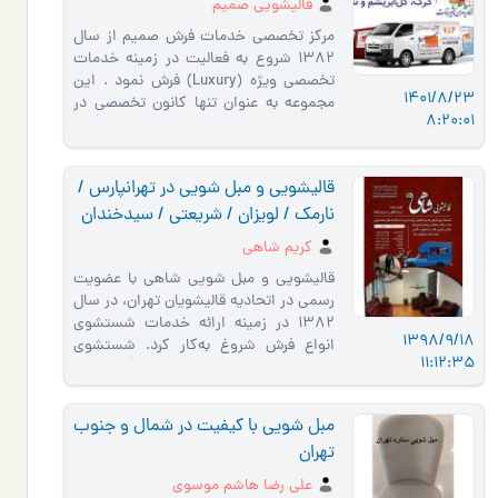
قالیشویی صمیم
مرکز تخصصی خدمات فرش صمیم از سال
1382 شروع به فعالیت در زمینه خدمات
تخصصی ویژه (Luxury) فرش نمود . این
1401/8/23
مجموعه به عنوان تنها کانون تخصصی در
8:20:01
اجرای کلیه خدمات انواع فرش ها ، با �…
قالیشویی و مبل شویی در تهرانپارس /
نارمک / لویزان / شریعتی / سیدخندان
کریم شاهی
قالیشویی و مبل شویی شاهی با عضویت
رسمی در اتحادیه قالیشویان تهران، در سال
1382 در زمینه ارائه خدمات شستشوی
1398/9/18
انواع فرش شروغ به‌کار کرد. شستشوی
11:12:35
فرش ماشینی ، فرش دستباف گ�…
مبل شویی با کیفیت در شمال و جنوب
تهران
علی رضا هاشم موسوی