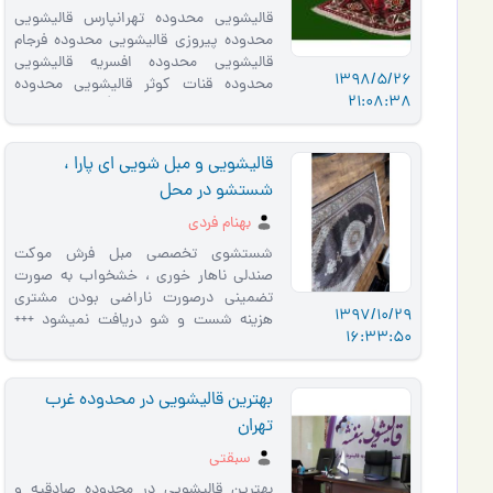
قالیشویی محدوده تهرانپارس قالیشویی
محدوده پیروزی قالیشویی محدوده فرجام
قالیشویی محدوده افسریه قالیشویی
1398/5/26
محدوده قنات کوثر قالیشویی محدوده
21:08:38
شهرری قالیشویی تاژ عض�…
قالیشویی و مبل شویی ای پارا ،
شستشو در محل
بهنام فردی
شستشوی تخصصی مبل فرش موکت
صندلی ناهار خوری ، خشخواب به صورت
تضمینی درصورت ناراضی بودن مشتری
1397/10/29
هزینه شست و شو دریافت نمیشود +++
16:33:50
مبل شویی ای پارا +++ با مناسبترین قیمت
و ک…
بهترین قالیشویی در محدوده غرب
تهران
سبقتی
بهترین قالیشویی در محدوده صادقیه و