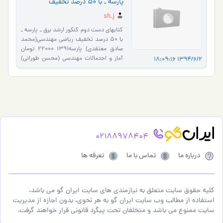
پارسه ـ با 50 درصد تخفیف
sh.j
کتابهای دست دوم کنکور ارشد برق ـ پارسه ـ
با 50 درصد تخفیف ریاضی مهندسی(محمد
صادق معتقدی) پارسه1391 22000 تومان
آمار و احتمالات مهندسی (محسن طورانی)
1394/6/2 18:09:16
پارسه1391 22000 تومان م…
02188978404
درباره ما
تماس با ما
تعرفه ها
کلیه حقوق سایت متعلق به نیازمندی های سایت ایران گو می باشد،
استفاده از مطالب وب سایت ایران گو به هر نحوی، بدون اجازه از مدیریت
سایت ممنوع می باشد و متخلفان تحت پیگرد قانونی قرار خواهند گرفت.