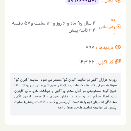
تلفن :
09116699542
به
4 سال و9 ماه و 6 روز و 13 ساعت و58 دقیقه
روزرسانی
34 ثانیه پیش
:
بازدیدها :
898
کد آگهی :
123166
روزانه هزاران آگهی در سایت "ایران گو" منتشر می شود. سایت ” ایران گو"
صرفا به معرفی کالا ها ، خدمات و نیازمندی های شهروندان می پردازد ، لذا
هیچ گونه مسئولیتی در قبال محتوای آگهی و پرداخت های مالی کاربران
ندارد.لطفا هنگام داد و ستد در فضای مجازی ، از صحت ادعای آگهی
دهندگان اطمینان لازم را به دست آورید.برای کسب اطلاعات بیشتربه سایت
پلیس فتا مراجعه نمایید
csirc.fata.gov.ir