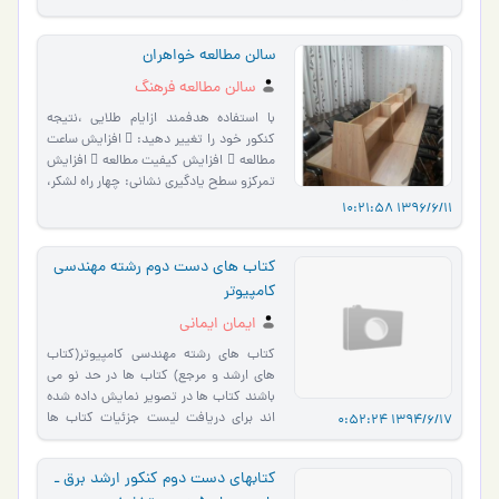
سالن مطالعه خواهران
سالن مطالعه فرهنگ
با استفاده هدفمند ازایام طلایی ،نتیجه
کنکور خود را تغییر دهید:  افزایش ساعت
مطالعه  افزایش کیفیت مطالعه  افزایش
تمرکزو سطح یادگیری نشانی: چهار راه لشکر،
امام خ…
1396/6/11 10:21:58
کتاب های دست دوم رشته مهندسی
کامپیوتر
ایمان ایمانی
کتاب های رشته مهندسی کامپیوتر(کتاب
های ارشد و مرجع) کتاب ها در حد نو می
باشند کتاب ها در تصویر نمایش داده شده
اند برای دریافت لیست جزئیات کتاب ها
1394/6/17 0:52:24
ایمیل زده یا تماس بگیر…
کتابهای دست دوم کنکور ارشد برق ـ