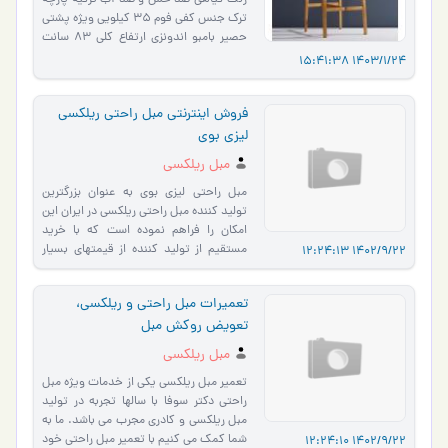
رنگ گیاهی ضد خش و ضد آب ترکیه پارچه
ترک جنس کفی فوم 35 کیلویی ویژه پشتی
حصیر بامبو اندونزی ارتفاع کلی 83 سانت
ارتفاع نشیمن 63 سانت ابع…
1403/1/24 15:41:38
فروش اینترنتی مبل راحتی ریلکسی
لیزی بوی
مبل ریلکسی
مبل راحتی لیزی بوی به عنوان بزرگترین
تولید کننده مبل راحتی ریلکسی در ایران این
امکان را فراهم نموده است که با خرید
مستقیم از تولید کننده از قیمتهای بسیار
1402/9/22 12:24:13
مناسب آن برخ…
تعمیرات مبل راحتی و ریلکسی،
تعویض روکش مبل
مبل ریلکسی
تعمیر مبل ریلکسی یکی از خدمات ویژه مبل
راحتی دکتر سوفا با سالها تجربه در تولید
مبل ریلکسی و کادری مجرب می باشد. ما به
شما کمک می کنیم با تعمیر مبل راحتی خود
1402/9/22 12:24:10