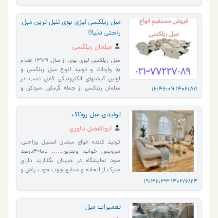
هزینه بالا�…
مبل ریلکسی لیزی بوی تنبل ترین مبل
راحتی دنیا!!
مبلمان ریلکسی
مبل ریلکسی لیزی بوی از سال ۱۳۷۹ اقدام
به واردات و تولید انواع مبل ریلکسی و
اولین آپشنهای الکترونیکی قابل نصب در
مبلمان ریلکسی از جمله گرمکن ،سردکن و
1402/8/1 16:46:09
ماساژور را نموده …
تولیدی مبل روناک
ابوالفضل داوری
تولید کننده انواع مبلمان استیل وراحتی,
سرویس خواب, ویترین,….. باما40درصد
صود نمایشگاه در جیبتان بگذارید دارای
مدرک از اتحاده و صنایع چوب چوب راش و
گردو وفوم سردباضمان�…
1402/6/24 19:36:33
تعمیرات مبل