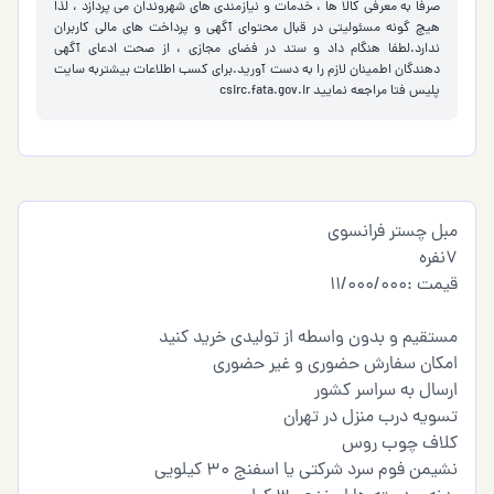
صرفا به معرفی کالا ها ، خدمات و نیازمندی های شهروندان می پردازد ، لذا
هیچ گونه مسئولیتی در قبال محتوای آگهی و پرداخت های مالی کاربران
ندارد.لطفا هنگام داد و ستد در فضای مجازی ، از صحت ادعای آگهی
دهندگان اطمینان لازم را به دست آورید.برای کسب اطلاعات بیشتربه سایت
پلیس فتا مراجعه نمایید
csirc.fata.gov.ir
مبل چستر فرانسوی
۷نفره
قیمت :11/000/000
مستقیم و بدون واسطه از تولیدی خرید کنید
امکان سفارش حضوری و غیر حضوری
ارسال به سراسر کشور
تسویه درب منزل در تهران
کلاف چوب روس
نشیمن فوم سرد شرکتی یا اسفنج ۳۰ کیلویی