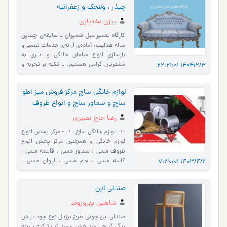
چیذر ، ولنجک و زعفرانیه
بیژن بختیاری
کارگاه تعمیر مبل شمیران با سابقه‌ی چندین
ساله فعالیت، آماده‌ی ارائه‌ی خدمات تعمیر و
بازسازی انواع مبلمان خانگی و اداری به
مشتریان گرامی هستیم. با تکیه بر تجربه و
1404/2/3 22:21:01
ت�…
لوازم خانگی ساج مرکز فروش میز اطو
ساج و سماور ساج و انواع ظروف
مسی در محدوده شوش
رضا حاج نصیری
+++ لوازم خانگی ساج +++ - مرکز پخش انواع
لوازم خانگی و همچنین مرکز پخش انواع
ظروف مسی : سماور مسی ، قابلمه مسی ،
کاسه مسی ، جام مسی ، لیوان مسی ،
1403/4/2 7:30:01
بشقاب مسی کتری و قوری مسی …
صندلی اپن
شاهین بهروزوند
صندلی اپن چوبی طرح برزیل نوع چوب راش