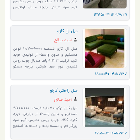
ترکیب ۳+۲+۱+۱ کلاف چوب روسی نشیمن
فوم سرد شرکتی پارچه مسکو اونتوس
سافت رنگبندی متنوع و نامحدود ا�…
1401/7/29 13:15:34
مبل ال کاژو
امید صالح
مبل ال کاژو قسمت :10/700/000 تومن
مستقیم و بدون واسطه از تولیدی خرید
کنید ترکیب ۳+۲+۱+پاف متریال چوب روس
نشیمن فوم سرد شرکتی پارچه مسکو
اونتوس سافت زیرکار فنر و تسمه رنگ…
1401/7/27 18:00:40
مبل راحتی کارلو
امید صالح
مبل کارلو ترکیب ۷ نفره قیمت : 9/000/000
مستقیم و بدون واسطه از تولیدی خرید
کنید کلاف چوب روس نشیمن فوم سرد
زیرکار فنر و تسمه بدنه و دسته ها اسفنج
۳۰ کیلویی پارچه مسکو سا…
1401/7/27 17:50:19