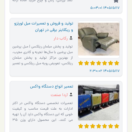
کمد برزنتی، رگال و چرخ خرید آماده ارائه
محصولات با کیف…
1405/5/17 5:04:01
تولید و فروش و تعمیرات مبل لورنزو
و ریکلاینر برقی در تهران
رکاب دار
تولید و پخش مبلمان ریلکسی | مبل پرشین
مبل پرشین با سال‌ها تجربه و کادری مجرب،
از بهترین مراکز تولید و پخش مبلمان
ریلکسی، تعویض رویه مبل ریلکسی و تعمیر
مبلمان تخصصی د�…
1405/5/17 2:30:02
تعمیر انواع دستگاه واکس
آردا صنعت
تعمیرات تخصصی دستگاه واکس در اکثر
ادارات به علت قیمت مناسب و کیفیت
خوبی که این دستگاه واکس دارد آن را تهیه
می کنند. این محصول دارای وزن 35
کیلوگرم می باشد و از ورقه های�…