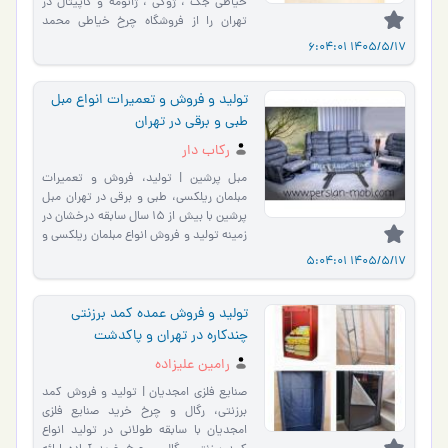
خیاطی جک ، ژوکی ، ژانومه و کاپیتال در
تهران را از فروشگاه چرخ خیاطی محمد
بخواهید . چرخ خیا…
1405/5/17 6:04:01
تولید و فروش و تعمیرات انواع مبل
طبی و برقی در تهران
رکاب دار
مبل پرشین | تولید، فروش و تعمیرات
مبلمان ریلکسی، طبی و برقی در تهران مبل
پرشین با بیش از ۱۵ سال سابقه درخشان در
زمینه تولید و فروش انواع مبلمان ریلکسی و
راحتی، یکی از �…
1405/5/17 5:04:01
تولید و فروش عمده کمد برزنتی
چندکاره در تهران و پاکدشت
رامین علیزاده
صنایع فلزی امجدیان | تولید و فروش کمد
برزنتی، رگال و چرخ خرید صنایع فلزی
امجدیان با سابقه طولانی در تولید انواع