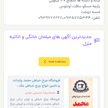
بدنه و دسته ها اسفنج ۳۰ کیلویی
پارچه مسکو سافت اونتوس
لمسه دوخت
تلفن: 09357115344_09396682611
جدیدترین آگهی های مبلمان خانگی و اثاثیه
منزل
مشاهده همه
فروشگاه چرخ خیاطی محمد واردات
و تامین انواع چرخ خیاطی جک ،
ژوکی ، ژانومه در تهران
محمدرضا حسینی بصیر
فروشگاه چرخ خیاطی و لوازم یدکی چرخ
خیاطی محمد در تهران واردات و فروش چرخ