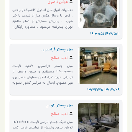
عرفان ناصری
تعمیرات انواع مبل استیل کلاسیک و راحتی
. کافی یا ارسال عکس مبل از قیمت با خبر
شوید . پذیرش سفارش از تمام مناطق
تهران پذیرفته می‌شود . مشاوره رایگان..
ضمانت دوساله معتبر…
1402/5/11 19:30:51
مبل چستر فرانسوی
امید صالح
مبل چستر فرانسوی ۷نفره قیمت
:11/000/000 مستقیم و بدون واسطه از
تولیدی خرید کنید امکان سفارش حضوری و
غیر حضوری ارسال به سراسر کشور تسویه
درب منزل در تهران کلاف چوب روس ن�…
1401/7/29 13:32:35
مبل چستر لارنس
امید صالح
مبل شیک چستر لارنس قیمت :10/000/000
تومان بدون واسطه از تولیدی خرید کنید