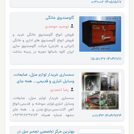
1405/5/17 0:30:02
گاوصندوق خانگی
توحید موحدی
فروش انواع گاوصندوق خانگی خرید و
فروش انواع گاوصندوق های اداری و خانگی
(ایرانی و خارجی) شرکت گاوصندوق سازی
ایران کاوه باسالها تجربه در زمینه ساخت
انواع گاوصندوق های …
1404/11/11 15:51:36
سمساری خریدار لوازم منزل، ضایعات،
وسایل انباری و قدیمی... همه جای
مشهد
رضا احمدی
سمساری خریدار لوازم منزل، ضایعات،
وسایل انباری،لوازم سوخته و قدیمی،انواع
آهن آلات،مس،برنج،چدن و… همه جای
مشهد شماره همراه: 09392839774
1404/9/24 0:11:43
شماره همراه2 (احمدی) : 09156112750
آدر�…
بهترین مرکز تخصصی تعمیر مبل در