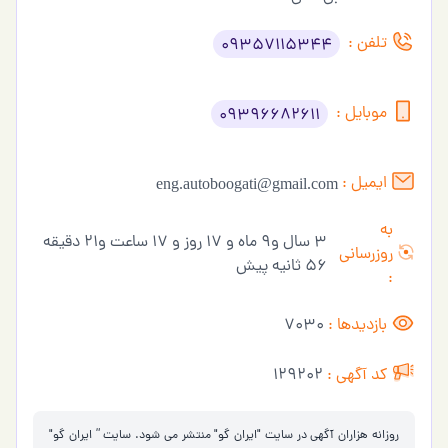
تلفن :
09357115344
موبایل :
09396682611
ایمیل :
eng.autoboogati@gmail.com
به
3 سال و9 ماه و 17 روز و 17 ساعت و21 دقیقه
روزرسانی
56 ثانیه پیش
:
بازدیدها :
7030
کد آگهی :
129202
روزانه هزاران آگهی در سایت "ایران گو" منتشر می شود. سایت ” ایران گو"