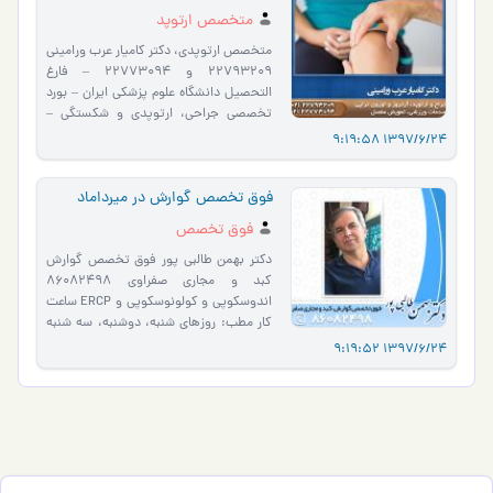
متخصص ارتوپد
متخصص ارتوپدی، دکتر کامیار عرب ورامینی
22793209 و 22773094 – فارغ
التحصيل دانشگاه علوم پزشكي ایران – بورد
تخصصی جراحی، ارتوپدی و شکستگی –
جراحی تخصصی زانو و صدمات ورزشی…
1397/6/24 9:19:58
فوق تخصص گوارش در میرداماد
فوق تخصص
دکتر بهمن طالبی پور فوق تخصص گوارش
کبد و مجاری صفراوی 86082498
اندوسکوپی و کولونوسکوپی و ERCP ساعت
کار مطب: روزهای شنبه، دوشنبه، سه شنبه
از ساعت 5 الی 8 عصر
1397/6/24 9:19:52