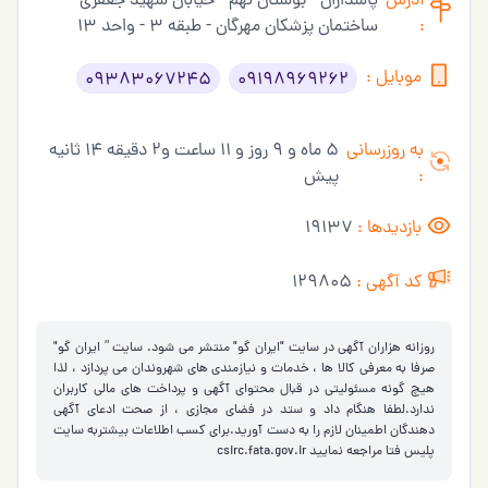
آدرس
پاسداران - بوستان نهم - خیابان شهید جعفری -
:
ساختمان پزشکان مهرگان - طبقه 3 - واحد 13
موبایل :
09383067245
09198969262
به روزرسانی
5 ماه و 9 روز و 11 ساعت و2 دقیقه 14 ثانیه
:
پیش
بازدیدها :
19137
کد آگهی :
129805
روزانه هزاران آگهی در سایت "ایران گو" منتشر می شود. سایت ” ایران گو"
صرفا به معرفی کالا ها ، خدمات و نیازمندی های شهروندان می پردازد ، لذا
هیچ گونه مسئولیتی در قبال محتوای آگهی و پرداخت های مالی کاربران
ندارد.لطفا هنگام داد و ستد در فضای مجازی ، از صحت ادعای آگهی
دهندگان اطمینان لازم را به دست آورید.برای کسب اطلاعات بیشتربه سایت
پلیس فتا مراجعه نمایید
csirc.fata.gov.ir