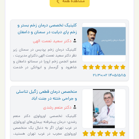
مشاهده همه
کلینیک تخصصی درمان زخم بستر و
زخم پای دیابت در سمنان و دامغان
دکتر سعید نعمت الهی
کلینیک درمان زخم پردیس در سمنان زیر
نظر دکتر سعید نعمت الهی دکترای مدیریت ،
عضو انجمن زخم اروپا در سمنانو دامغان و
شاهرود و گرمسار و ایوانکی در خدمت
مراجعین عزیز م�…
1405/5/15 21:30:02
متخصص درمان قطعی زگیل تناسلی
و جراحی ختنه در جنت آباد
دکتر منعم رشدی
کلینیک تخصصی اورولوژی دکتر منعم
رشدی: درمان پیشرفته بیماری‌های اورولوژی
در غرب تهران اگر به دنبال یک متخصص
اورولوژی مجرب در غرب تهران هستید،