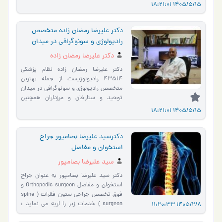
کلینیک تخصصی دکتر منعم…
1405/5/15 18:21:01
دکتر علیرضا رمضان زاده متخصص
رادیولوژی و سونوگرافی در میدان
توحید
دکتر علیرضا رمضان زاده
دکتر علیرضا رمضان زاده نظام پزشکی
43514 رادیولوژیست از جمله بهترین
متخصص رادیولوژی و سونوگرافی در میدان
توحید و ستارخان و مرزداران همچنین
بهترین متخصص رادیولوژی و س�…
1405/5/15 18:21:01
دکترسید علیرضا بصامپور جراح
استخوان و مفاصل
سید علیرضا بصامپور
دکتر سید علیرضا بصامپور به عنوان جراح
استخوان و مفاصل Orthopedic surgeon و
فوق تخصص جراحی ستون فقرات ( spine
surgeon ) خدمات زیر را اریه می نماید :
1405/2/8 11:20:33
امکان ویزیت آنلاین به صورت تماس تلف…