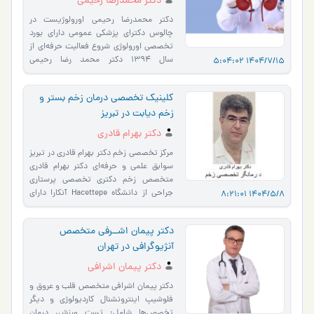
دکتر محمدرضا رحیمی
دکتر محمدرضا رحیمی اورولوژیست در
چالوس دکترای پزشکی عمومی دارای بورد
تخصصی اورولوژی شروع فعالیت حرفه‌ای از
سال 1394 دکتر محمد رضا رحیمی
1404/7/15 5:04:02
اورولوژیست در چالوس و از جمله…
کلینیک تخصصی درمان زخم بستر و
زخم دیابت در تبریز
دکتر بهرام قادری
مرکز تخصصی زخم دکتر بهرام قادری در تبریز
سوابق علمی و حرفه‌ای دکتر بهرام قادری
متخصص زخم دکتری تخصصی پرستاری
جراحی از دانشگاه Hacettepe آنکارا دارای
1404/5/8 8:21:01
گواهینامه بین‌ا�…
دکتر پیمان اشــرفی متخصص
آنژیوگرافی در تهران
دکتر پیمان اشرافی
دکتر پیمان اشرافی متخصص قلب و عروق و
فلوشیپ اینترونشنال کاردیولوژی و دیگر
تخصص‌ها شامل:‌ تست ورزش، درمان