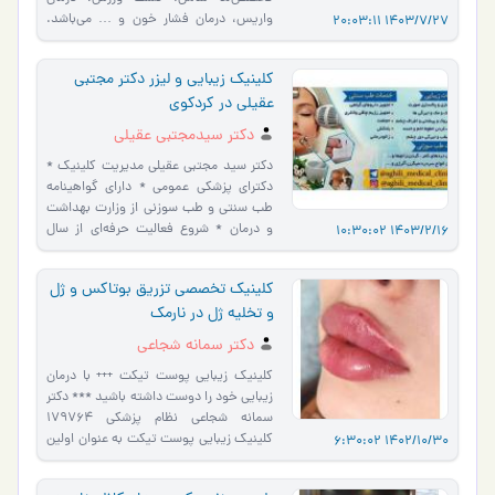
واریس، درمان فشار خون و … می‌باشد.
1403/7/27 20:03:11
همچنین اگر به دنبال متخ�…
کلینیک زیبایی و لیزر دکتر مجتبی
عقیلی در کردکوی
دکتر سیدمجتبی عقیلی
دکتر سید مجتبی عقیلی مدیریت کلینیک *
دکترای پزشکی عمومی * دارای گواهینامه
طب سنتی و طب سوزنی از وزارت بهداشت
و درمان * شروع فعالیت حرفه‌ای از سال
1403/2/16 10:30:02
1377 معرفی اجمالی …
کلینیک تخصصی تزریق بوتاکس و ژل
و تخلیه ژل در نارمک
دکتر سمانه شجاعی
کلینیک زیبایی پوست تیکت +++ با درمان
زیبایی خود را دوست داشته باشید *** دکتر
سمانه شجاعی نظام پزشکی 179764
کلینیک زیبایی پوست تیکت به عنوان اولین
1402/10/30 6:30:02
مرکز با پیشرفته ترین دست…