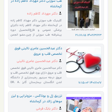
طب سوزنی دکتر مهرداد کاظم زاده در
کرمانشاه
دکتر مهرداد کاظم زاده
کلینیک طب سوزنی دکتر مهرداد کاظم زاده
در کرمانشاه دکتر مهرداد کاظم زاده دکترای
پزشکی غمومی و فارغ‌التحصیل دوره
پیشرفته طب سوزنی از چین.عضو انجمن
1402/3/23 21:18:15
علمی طب سوزنی ای�…
دکتر عبدالحسین عامری نائینی فوق
تخصص قلب و عروق
دکتر عبدالحسین عامری نائینی
دکتر عبدالحسین عامری نائینی فوق تخصص
قلب و عروق دارای بورد فوق تخصصی قلب و
عروق درجه سینیور رجیستراری از دانشگاه
لندن انگلستان بیمارستان گایز DR. A.
1401/10/7 7:15:02
Aameri_Naaeeni Consultant Cardi…
تزریق ژل و بوتاکس ، مزوتراپی و لیزر
موهای زائد در کرمانشاه
دکتر بابک فرخی