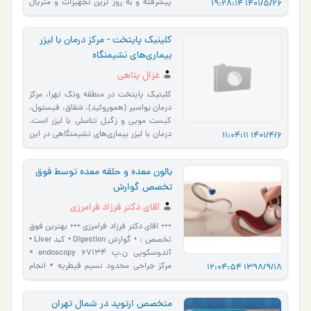
پیشرفته و به روز ترین تجهیزات و متریال
1401/5/26 19:28:14
مصرفی با کیفیت آماد…
کلینیک پایتخت - مرکز درمان با لیزر
بیماری‌های نشیمنگاه
غزال پناهی
کلینیک پایتخت در منطقه ونک تهرا، مرکز
درمان بواسیر (هموروئید)، شقاق، فیستول،
کیست مویی و زگیل تناسلی با لیزر است.
درمان با لیزر بیماری‌های نشیمنگاهی در این
1401/4/6 11:04:11
مرکز بصور…
بالون معده و حلقه معده توسط فوق
تخصص گوارش
آقای دکتر فرزاد فرامرزی
+++ اقای دکتر فرزاد فرامرزی +++ بهترین فوق
تخصص : • گوارش Digestion • کبد Liver •
آندوسکوپی ن.پ 67134 endoscopy *
مرکز جراحی محدود نسیم قیطریه * انجام
1398/9/18 12:04:54
معالجات با استفاده از روش بالو…
متخصص ارتوپد در شمال تهران