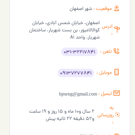
موقعیت :
شهر اصفهان
اصفهان، خیابان شمس آبادی، خیابان
آدرس
کوالالامپور، بن بست شهریار، ساختمان
:
شهریار، واحد A1
تلفن :
031-32217841
موبایل :
09137277841
ایمیل :
bpseng@gmail.com
به
2 سال و10 ماه و 15 روز و 19 ساعت
روزرسانی
و52 دقیقه 22 ثانیه پیش
: