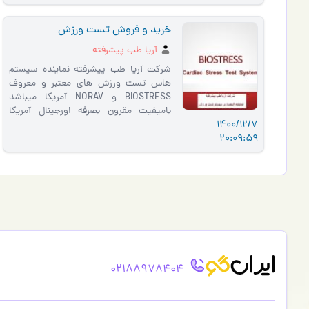
خرید و فروش تست ورزش
آریا طب پیشرفته
شرکت آریا طب پیشرفته نماینده سیستم
هاس تست ورزش های معتبر و معروف
BIOSTRESS و NORAV آمریکا میباشد
بامیفیت مقرون بصرفه اورجینال آمریکا
1400/12/7
فروش ویژه و اقساط باکیفیت و به روز
20:09:59
تما…
02188978404