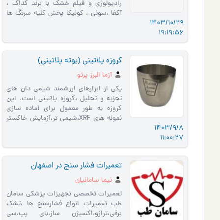
راديولوژي و فيلم خشک با برند کداک ،
آکفا ،سوني ، کونيکا پخش کليه سرنگ ها
1403/10/29
با برند سها ، شفا ساز ميبد ، ميبد يا�…
19:19:56
کروزه پلاتینی (بوته پلاتینی)
آزما البرز پرتو
یکی از ابزارهای ارزشمند شیمی دان های
تجزیه و تحلیل ،کروزه پلاتینی است. این
کروزه به طور معمول برای آماده سازی
نمونه های XRF،شیمی تر،آزمایش خاکستر
1403/9/8
وکاربردهای LOSS و ... اس�…
11:00:27
تعمیرات فشار سنج در اصفهان
نیما سامانیان
تعمیرات تخصصی تجهیزات پزشکی سامان
طب تعمیرات انواع فشارسنج ها ،تشک
برقی،ترازو،اکسیژن ساز،بای پپ،سی