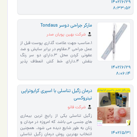
1402/6/29
رفتن از استاز و تجمع خو…
8:33:52
مارکر جراحی دوسر Tondaus
شرکت بهین پویان صدر
1.مناسب جهت علامت گذاری پوست قبل از
عمل جراحی 2.مقاوم در برابر سایش و ضد
عفونی کردن محل 3.دارای دو سر رنگ
بنفش 4.دارای خط کش انعطاف پذیر
1402/6/29
استریل
8:06:14
درمان زگیل تناسلی با اسپری کرایوتراپی
نیتروکسی
شرکت فانو
زگیل تناسلی یکی از رایج ترین بیماری
های جنسی می باشد که امروزه در مردان و
زنان به طور شایع دیده می شود. همچنین
1402/5/31
انتخاب بهترین روش درمان زگیل تناسلی