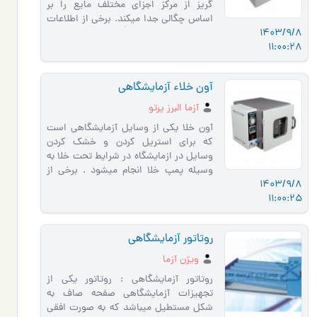
گریز از مرکز اجزای مختلف مایع را بر
اساس چگالی جدا میکند. برخی از اطلاعات
1403/9/8
فنی دستگاه بدین ش�…
11:00:28
آون خلاء آزمایشگاهی
آزما البرز پرتو
آون خلا یکی از وسایل آزمایشگاهی است
که برای استریل کردن و خشک کردن
وسایل در ازمایشگاه در شرایط تحت خلا به
وسیله پمپ خلا انجام میشود . برخی از
1403/9/8
اطلاعات فنی بدین شرح میبا…
11:00:25
روتاتور آزمایشگاهی
ویژن آزما
روتاتور آزمایشگاهی : روتاتور یکی از
تجهیزات آزمایشگاهی صفحه صاف به
شکل مستطیل میباشد که به صورت افقی