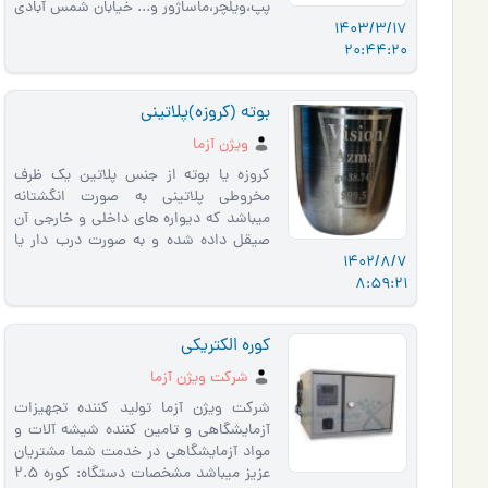
پپ،ویلچر،ماساژور و... خیابان شمس آبادی
1403/3/17
کوچه کازرونی پاساژ مدائن …
20:44:20
بوته (کروزه)پلاتینی
ویژن آزما
کروزه یا بوته از جنس پلاتین یک ظرف
مخروطی پلاتینی به صورت انگشتانه
میباشد که دیواره های داخلی و خارجی آن
صیقل داده شده و به صورت درب دار یا
1402/8/7
بدون درب ساخته میشود. از این…
8:59:21
کوره الکتریکی
شرکت ویژن آزما
شرکت ویژن آزما تولید کننده تجهیزات
آزمایشگاهی و تامین کننده شیشه آلات و
مواد آزمایشگاهی در خدمت شما مشتریان
عزیز میباشد مشخصات دستگاه: کوره 2.5