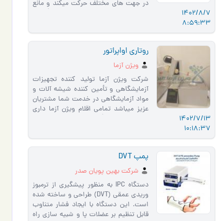
در جهت های مختلف حرکت میکند و مانع
1402/8/7
از رسوب و ته نشین شدن مواد داخ�…
8:59:33
روتاری اواپراتور
ویژن آزما
شرکت ویژن آزما تولید کننده تجهیزات
آزمایشگاهی و تأمین کننده شیشه آلات و
مواد آزمایشگاهی در خدمت شما مشتریان
عزیز میباشد تمامی اقلام ویژن آزما داری
1402/7/13
گارانتی معتبر آز�…
10:18:37
پمپ DVT
شرکت بهین پویان صدر
دستگاه IPC به منظور پیشگیری از ترمبوز
وریدی عمقی (DVT) طراحی و ساخته شده
است. این دستگاه با ایجاد فشار متناوب
قابل تنظیم بر عضلات پا و شبیه سازی راه