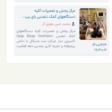
مرکز پخش و تعمیرات کلیه
دستگاههای کمک تنفسی بای پپ ،
دستگاه تنفسی سی پپ ، دستگاه
محمد امین طلوع گر
ونتیلاتور
مرکز پخش و تعمیرات کلیه دستگاههای
کمک تنفسی Cpap Bipap Ventilator
اکسیژن ساز شرکت مت مدیکال با دانش
1400/4/4
پيشرفته و تجربه كاري چندين دهه فعاليت
19:30:12
اماده ارائه مشاوره و خدمات از جمله
ت�…