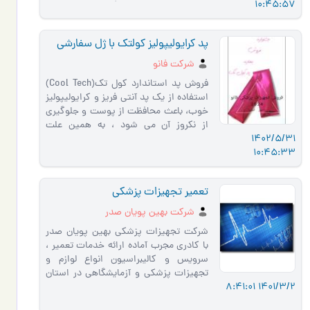
10:45:57
از دغدغه های اصلی ای�…
پد کرایولیپولیز کولتک با ژل سفارشی
شرکت فانو
فروش‌ پد استاندارد کول تک(Cool Tech)
استفاده از یک پد آنتی فریز و کرایولیپولیز
خوب، باعث محافظت از پوست و جلوگیری
از نکروز آن می شود ، به همین علت
1402/5/31
کیفیت این پد بسیار حائز ا…
10:45:33
تعمیر تجهیزات پزشکی
شرکت بهین پویان صدر
شرکت تجهیزات پزشکی بهین پویان صدر
با کادری مجرب آماده ارائه خدمات تعمیر ،
سرویس و کالیبراسیون انواع لوازم و
تجهیزات پزشکی و آزمایشگاهی در استان
1401/3/2 8:41:01
اصفهان می باشد . خدم…