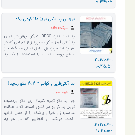
8:34:27
فروش پد آنتی فریز 110 گرمی بکو
شرکت فانو
پد استاندارد BECO ✓بکو: پرفروش ترین
پد آنتی فریز و کرایولیپولیز از آنجایی که در
هر پد آنتیفریز، ژل عامل اصلی محافظت از
سطح پوست است، با استفاده از یک پد
1402/5/31
کرایو غلیظ و مط�…
10:45:52
پد آنتی‌فریز و کرایو 2023 بکو رسید!
طهماسبی
چرا پد بکو تهیه کنیم؟! زیرا بکو پرمصرف
ترین پد کرایو در کشور است، که با غلظت
مناسب ژل خیال پزشک را از عمل کرایو
راحت می‌کند از آنجایی که در هر پد
1402/5/31
آنتی‌فریز، ژل عامل اص…
10:45:06