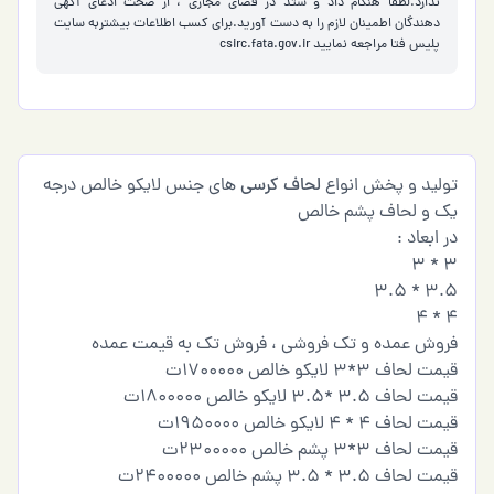
ندارد.لطفا هنگام داد و ستد در فضای مجازی ، از صحت ادعای آگهی
دهندگان اطمینان لازم را به دست آورید.برای کسب اطلاعات بیشتربه سایت
پلیس فتا مراجعه نمایید
csirc.fata.gov.ir
تولید و پخش انواع
لحاف کرسی
های جنس لایکو خالص درجه
یک و لحاف پشم خالص
در ابعاد‌ :
۳ * 3
3.5 * 3.5
4 * 4
فروش عمده و تک فروشی ، فروش تک به قیمت عمده
قیمت لحاف 3*3 لایکو خالص 1700000ت
قیمت لحاف 3.5 *3.5 لایکو خالص 1800000ت
قیمت لحاف 4 * 4 لایکو خالص 1950000ت
قیمت لحاف 3*3 پشم خالص 2300000ت
قیمت لحاف 3.5 * 3.5 پشم خالص 2400000ت