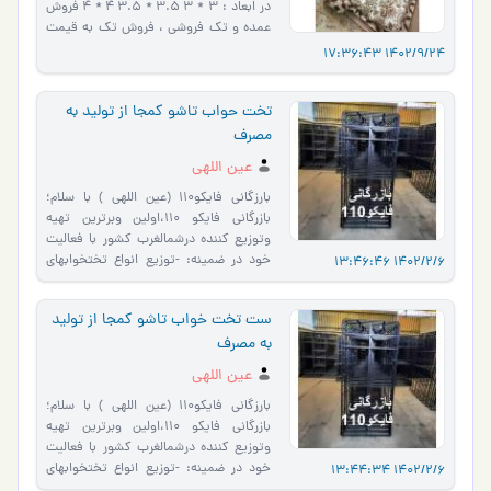
در ابعاد‌ : ۳ * 3 3.5 * 3.5 4 * 4 فروش
عمده و تک فروشی ، فروش تک به قیمت
عمده قیمت لحاف 3*3 لایکو خالص
1402/9/24 17:36:43
1700000ت �…
تخت حواب تاشو کمجا از تولید به
مصرف
عین اللهی
بارزگاني فايكو110 (عین اللهی ) با سلام؛
بازرگاني فايكو 110،اولين وبرترين تهيه
وتوزيع كننده درشمالغرب كشور با فعاليت
خود در ضمينه: -توزيع انواع تختخوابهاي
1402/2/6 13:46:46
كمجاي ديواري و�…
ست تخت خواب تاشو کمجا از تولید
به مصرف
عین اللهی
بارزگاني فايكو110 (عین اللهی ) با سلام؛
بازرگاني فايكو 110،اولين وبرترين تهيه
وتوزيع كننده درشمالغرب كشور با فعاليت
خود در ضمينه: -توزيع انواع تختخوابهاي
1402/2/6 13:44:34
كمجاي ديواري و�…