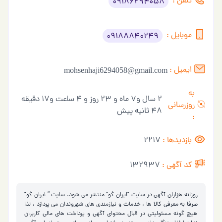
تلفن :
09186294058
موبایل :
09188840249
ایمیل :
mohsenhaji6294058@gmail.com
به
2 سال و7 ماه و 23 روز و 4 ساعت و17 دقیقه
روزرسانی
48 ثانیه پیش
:
بازدیدها :
2217
کد آگهی :
132937
روزانه هزاران آگهی در سایت "ایران گو" منتشر می شود. سایت ” ایران گو"
صرفا به معرفی کالا ها ، خدمات و نیازمندی های شهروندان می پردازد ، لذا
هیچ گونه مسئولیتی در قبال محتوای آگهی و پرداخت های مالی کاربران