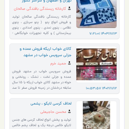
تهران و اصفهان و سراسر کشور
کارخانه ریسندگی بافندگی صالحان
کارخانه ریسندگی بافندگی صالحان تولید
و فروش انواع پتو ( پتو سربازی ، پتوی
نظامی ، پتوی نمدی ، پتوی امدادی ، پتوی
بیمارستانی ) و کلیه تجهیزات خوابگاهی -
1403/8/13 7:21:01
_________________…
کالای خواب اریکه فروش عمده و
جزئی سرویس خواب در مشهد
حمید خرم
فروش سرویس خواب در مشهد فروش
عمده و جزئی تخت ، تشک ، روتختی و
حوله در مشهد کالای خواب اریکه با 15 سال
سابقه درخشان در زمینه فروش صفر تا صد
1402/11/12 10:53:57
کالای خواب در مشهد با مدیریت آق…
لحاف کرسی لایکو ، پشمی
محسن حاجیعلی
تولید و پخش انواع لحاف کرسی های جنس
لایکو خالص درجه یک و لحاف پشم خالص