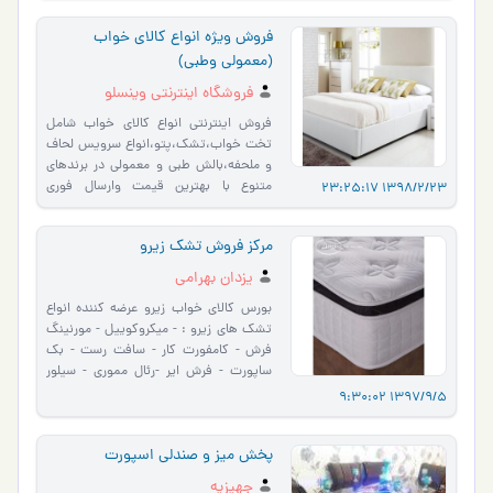
فروش ویژه انواع کالای خواب
(معمولی وطبی)
فروشگاه اینترنتی وینسلو
فروش اینترنتی انواع کالای خواب شامل
تخت خواب،تشک،پتو،انواع سرویس لحاف
و ملحفه،بالش طبی و معمولی در برندهای
متنوع با بهترین قیمت وارسال فوری
1398/2/23 23:25:17
فروشگاه اینترنتی وینسل…
مرکز فروش تشک زیرو
یزدان بهرامی
بورس کالای خواب زیرو عرضه کننده انواع
تشک های زیرو : - میکروکوییل - مورنینگ
فرش - کامفورت کار - سافت رست - بک
ساپورت - فرش ایر -رئال مموری - سیلور
مموری -پرفکت مموری - آی ا…
1397/9/5 9:30:02
پخش میز و صندلی اسپورت
جهیزیه