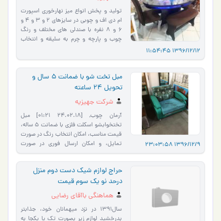
تولید و پخش انواع میز نهارخوری اسپورت
ام دی اف و چوبی در سایزهای 2 و 3 و 4 و
6 و 8 نفره با صندلی های مختلف و رنگ
چوب و پارچه و چرم به سلیقه و انتخاب
مشتری، تحویل یک هفته و ام…
1396/12/12 11:54:45
مبل تخت شو با ضمانت 5 سال و
تحویل 24 ساعته
شرکت جهیزیه
آرمان چوب, [24.02.18 01:21] مبل
تختخوابشو اسکلت فلزی با ضمانت 5 ساله،
قیمت مناسب، امکان انتخاب رنگ در صورت
تمایل، و امکان ارسال فوری در صورت
1396/12/9 23:03:58
انتخاب کار از بین محصولات آماده، …
حراج لوازم شیک دست دوم منزل
درحد نو یک سوم قیمت
هماهنگی باآقای رضایی
سال1391 در نزد میهمانان خود، جذابتر
بدرخشید لوازم زیر بصورت تک یا یکجا به