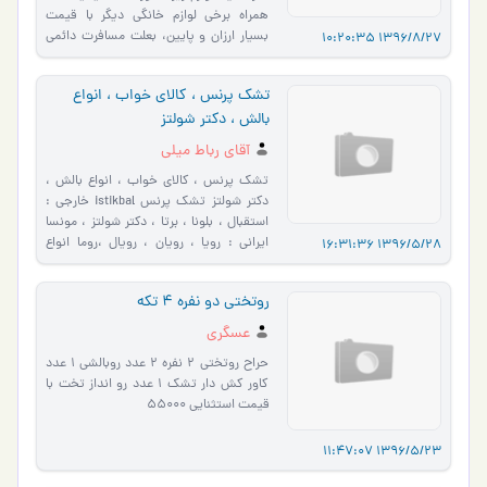
همراه برخی لوازم خانگی دیگر با قیمت
بسیار ارزان و پایین، بعلت مسافرت دائمی
1396/8/27 10:20:35
به خارج از کشور، بد…
تشك پرنس ، كالاي خواب ، انواع
بالش ، دكتر شولتز
آقاي رباط میلی
تشك پرنس ، كالاي خواب ، انواع بالش ،
دكتر شولتز تشك پرنس istikbal خارجي :
استقبال ، بلونا ، برتا ، دكتر شولتز ، مونسا
ايراني : رويا ، رويان ، رويال ،روما انواع
1396/5/28 16:31:36
بالش ، روتخت�…
روتختی دو نفره 4 تکه
عسگری
حراح روتختی 2 نفره 2 عدد روبالشی 1 عدد
کاور کش دار تشک 1 عدد رو انداز تخت با
قیمت استثنایی 55000
1396/5/23 11:47:07