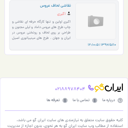
نقاشی لحاف عروس
اکبری
اکبری اولین و تنها کارگاه حرفه ای نقاشی و
چاپ طرح های عروس داماد و لیلی مجنون و
طراحی بر روی لحاف و روتختی عروس در
ایران و جهان . طرح های مینییاتوری اصیل
ایرانی و پری در…
1396/5/10 12:10:51
02188978404
درباره ما
تماس با ما
تعرفه ها
کلیه حقوق سایت متعلق به نیازمندی های سایت ایران گو می باشد،
استفاده از مطالب وب سایت ایران گو به هر نحوی، بدون اجازه از مدیریت