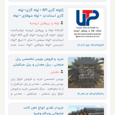
**فروش به قیم�…
)(لوله گازی API + لوله گازی+ لوله
گازی استاندارد + لوله شوفاژی + لوله
صنعتی + لوله تستی + لوله 6 متری +
لوله و پروفیل ارومیه
انواع لوله های 6متری و متراژ خاص +
کارخانه لوله و پروفیل ارومیه تولیدکننده
قوطی و پروفیل و چهار چوب فلزی
انواع: *لوله گاز ارومیه *لوله گازی API *لوله
استاندارد *لوله صنعتی تا سایز 8 اینچ *لوله
داربستی *لوله شوفاژی *لوله تست شده
1403/5/3 12:22:56
*انواع …
خرید و فروش بورس تخصصی ریل
صنعتی ، ریل معدنی و ریل جرثقیلی
عقیلی
بورس تخصصی خرید و فروش انواع ریل
بورس ریل صنعتی ، معدنی و ریل جرثقیل را
از ما بخواهید . مرکز نخصصی خرید و فروش
انواع ریل صنعتی ، جرثقیلی ، معدنی و
1403/4/30 4:04:02
قطاری در خدمت مشتری…
خریدار نقدی انواع اهن الات
ضایعاتی وسالم وغیره