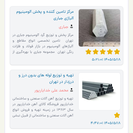
مرکز تامین کننده و پخش آلومینیوم
آلیاژی جباری
جباری
مرکز پخش و توزیع گرد آلومینیوم جباری در
تهران ‌ تامین تخصصی انواع مقاطع و
آلیاژهای آلومینیوم در بازار فولاد و فلزات
رنگی تهران ‌ مجموعه جباری با بهره‌گیری از
تجربه …
1405/5/18 5:21:01
تهیه و توزیع لوله های بدون درز و
درزدار در تهران
محمد علی خدایارپور
تهیه و توزیع آهن آلات صنعتی و ساختمانی
خدایارپور فروشگاه کالای آهن خدایارپور در
سال 1383 در زمینه تهیه و فروش انواع
آهن آلات صنعتی و ساختمانی از قبیل نبشی
و ناودانی ، …
1405/5/18 4:47:01