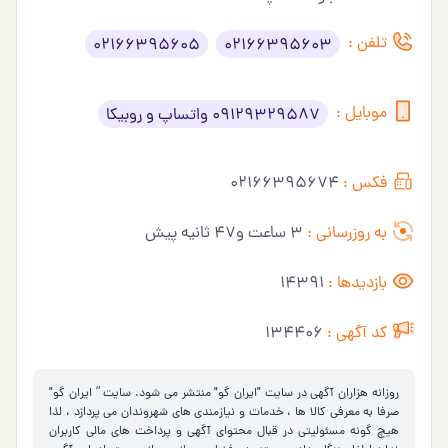
تلفن :
02166395605
02166395603
موبایل :
09129329587 واتساپ و روبیکا
فکس :
02166395674
به روزرسانی :
3 ساعت و47 ثانیه پیش
بازدیدها :
14391
کد آگهی :
134406
روزانه هزاران آگهی در سایت "ایران گو" منتشر می شود. سایت ” ایران گو"
صرفا به معرفی کالا ها ، خدمات و نیازمندی های شهروندان می پردازد ، لذا
هیچ گونه مسئولیتی در قبال محتوای آگهی و پرداخت های مالی کاربران