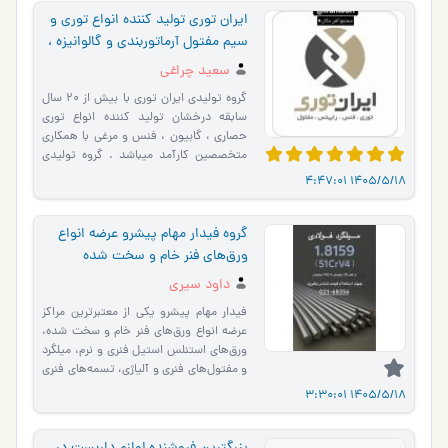
ایران توری تولید کننده انواع توری و
سیم مفتول آرماتوربندی و گالوانیزه ،
سیم خاردار و حلقوی
سعید چراغی
گروه تولیدی ایران توری با بیش از 20 سال
سابقه درخشان تولید کننده انواع توری
حصاری ، گابیون ، فنس و مرغی با همکاری
متخصصین کارآمد میباشد . گروه تولیدی
ایران توری تولید …
1405/5/18 4:47:01
گروه فیدار مهام پیشرو عرضه انواع
ورق‌های فنر خام و سخت شده
داود سیری
فیدار مهام پیشرو یکی از معتبرترین مراکز
عرضه انواع ورق‌های فنر خام و سخت شده،
ورق‌های استنلس استیل فنری و نرم، میلگرد
و مفتول‌های فنری و آلیاژی، تسمه‌های فنری
و آل…
1405/5/18 3:30:01