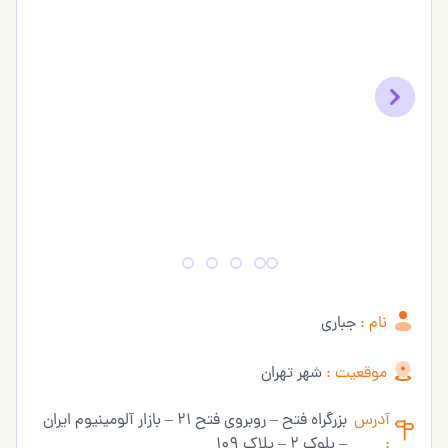
Previous
Next
نام :
جباری
موقعیت :
شهر تهران
آدرس
بزرگراه فتح – روبروی فتح 21 – بازار آلومینیوم ایران
:
– بلوک 2 – پلاک 109