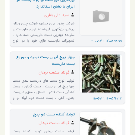
بزرگترین فروشنده لوازم داربست در
ایران با نشان استاندارد
سید علی باقری
شرکت چدن ریزان پیشرو شرکت چدن ریزان
پیشرو بزرگترین فروشنده لوازم داربست و
سازنده بهترین بست داربستی استاندارد ،
تجهیزات داربست فلزی خود را در انواع
1405/5/17 9:07:42
بست چهار پیچ است…
چهار پیچ ایران بست تولید و توزیع
بست داربست
فولاد صنعت برهان
تولید انواع بست های داربست بندی بست
چهارپیچ ایران بست ، بست گردان ، بست
آهنگیر بست قائم ، اتصال ، مغزی داربست
بندی، کفی ، بست دست دوم لوله نو و
1405/4/13 11:06:19
دست دوم تخته زیر پایی ات�…
تولید کننده بست دو پیچ
فولاد صنعت برهان
فولاد صنعت برهان تولید کننده بست