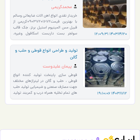
محمدکریمی
خریدار نقدی انواع اهن الات ضایعاتی وسالم
با بهترین قیمت09037201672کریمی از
قبیل مس المینیوم استیل برنز. جک قالب
سولجر بست داربست اسکافول وغیره.
1403/4/20 12:09:31
تیراهن قوطی میلیگرد مخازن …
تولید و طراحی انواع قوطی و حلب و
گالن
پیمان علیدوست
قوطی سازی پایتخت تولید کننده انواع
قوطی ، حلب و گالن در لیتراژهای مختلف
جهت مصارف صنعتی و شیمیایی تولید حلب
های تمام تخلیه همراه درب و کمربند تولید
1403/1/12 19:10:06
قوطی کوارت (رنگ) در…