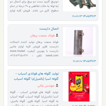
دوپیچ کاربرد بست دو پیچ برای اتصال دو
لبه لوله به حالت تقاطعی و 90 درجه در تمام
سطوح کاری می باشد. فروش کلیه لوازم
جانبی داربست با بهت�…
1405/4/13 11:06:13
اتصال داربست
فولاد صنعت برهان
فولاد صنعت برهان تولید کننده اتصالات
داربست فلزی فروش کلیه لوازم جانبی
داربست با بهترین کیفیت www.foulad-
sanat.com تلفن : 02166315037
02166315389 موبایل : 09125133424
1405/4/13 11:06:10
09126667397 تهران – بازا�…
تولید گلوله های فولادی آسیاب –
گلوله آسیا (بالمیل)یا گلوله آسیاب
مهندس بلالی
تولید گلوله های فولادی آسیاب – گلوله
آسیا (بالمیل)یا گلوله آسیاب گلوله آسیاب
به گلوله آسیا، گلوله فلزی، گلوله بالمیل،