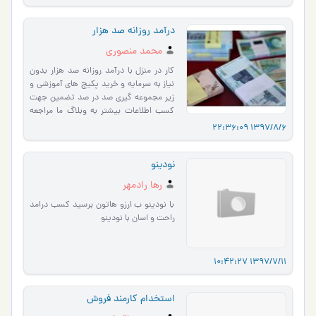
درآمد روزانه صد هزار
محمد منصوری
کار در منزل با درآمد روزانه صد هزار بدون
نیاز به سرمایه و خرید پکیج های آموزشی و
زیر مجموعه گیری صد در صد تضمین جهت
کسب اطلاعات بیشتر به وبلاگ ما مراجعه
کنید daramaderozane.m…
1397/8/6 22:36:09
نودینو
رها رادمهر
با نودینو ب ارزو هاتون برسید کسب درامد
راحت و اسان با نودینو
1397/7/11 10:42:27
استخدام کارمند فروش