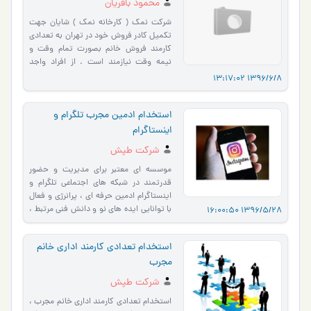
محمود باقریان
شرکت نمک ( کارخانه نمک ) شایان جهت
تکمیل کادر فروش خود در تهران به تعدادی
کارمند فروش خانم بصورت تمام وقت و
نیمه وقت نیازمند است . از افراد واجد
شرایط تقاضا می شود رزومه…
1396/6/8 13:17:02
استخدام ادمین مجرب تلگرام و
اینستاگرام
شرکت طپش
موسسه ای معتبر برای مدیریت و حضور
قدرتمند در شبکه های اجتماعی تلگرام و
اینستاگرام ادمین حرفه ای ، پرانرژی و فعال
با توانایی ایده های نو و دانش فنی مرتبط ،
1396/5/28 16:00:50
با شرایط ذیل…
استخدام تعدادی کارمند اداری خانم
مجرب
شرکت طپش
استخدام تعدادی کارمند اداری خانم مجرب ،