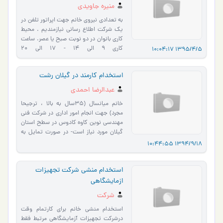
منیره جاویدی
به تعدادي نيروي خانم جهت اپراتور تلفن در
يک شرکت اطلاع رساني نيازمنديم . محيط
کاري بانوان در دو نوبت صبح يا عصر. ساعت
کاری 9 الی 14 - 17 الی 20
1395/4/5 10:04:17
09337555049 05136076500 مراجعه
حضوری و ت…
استخدام کارمند در گیلان رشت
عبدالرضا احمدی
خانم میانسال (35سال به بالا ، ترجیحا
مجرد) جهت انجام امور اداری در شرکت فنی
مهندسی نوین کاوه کادوس در سطح استان
گیلان مورد نیاز است- در صورت تمایل به
همکاری با تلفن شرکت…
1394/9/18 10:44:55
استخدام منشی شرکت تجهیزات
ازمایشگاهی
شرکت
استخدام منشی خانم برای کارتمام وقت
درشرکت تجهیزات آزمایشگاهی مرتبط فقط