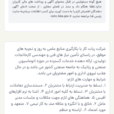
هیچ گونه مسئولیتی در قبال محتوای آگهی و پرداخت های مالی کاربران
ندارد.لطفا هنگام داد و ستد در فضای مجازی ، از صحت ادعای آگهی
دهندگان اطمینان لازم را به دست آورید.برای کسب اطلاعات بیشتربه سایت
پلیس فتا مراجعه نمایید
csirc.fata.gov.ir
شرکت ربات کار با بکارگیری منابع علمی به روز و تجربه های
موفق، در راستای تأمین نیاز های فنی و مهندسی کارخانجات
تولیدی، ارائه دهنده خدمات گسترده در حوزه اتوماسیون
صنعتی و رباتیک به جامعه صنعتی کشور می باشد.و در حال
جذب نیرو
ی اداری و
امور مشتریان
می باشد.
شرایط و مهارت های لازم:
1. تسلط به مدیریت ارتباط با مشتریان 2. مستندسازی تعاملات
با مشتریان 3. تسلط به کلیه امور اداری 4. آشنا به نرم افزارهای
آفیس 5. هماهنگی های لازم جهت ملاقات و جلسات مدیر
عامل 6. خلاق و با انگیزه و علاقه مند به کار تیمی 7. متعهد و
مورد اعتماد 8. آراسته و منظم