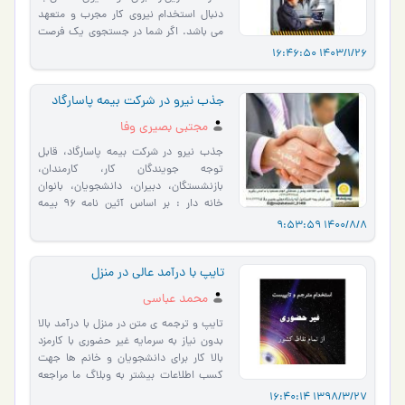
دنبال استخدام نیروی کار مجرب و متعهد
می باشد. اگر شما در جستجوی یک فرصت
شغلی موفق و پر رونق هس…
1403/1/26 16:46:50
جذب نیرو در شرکت بیمه پاسارگاد
مجتبی بصیری وفا
جذب نیرو در شرکت بیمه پاسارگاد، قابل
توجه جویندگان کار، کارمندان،
بازنشستگان، دبیران، دانشجویان، بانوان
خانه دار : بر اساس آئین نامه ۹۶ بیمه
مرکزی، از علاقمندان به …
1400/8/8 9:53:59
تایپ با درآمد عالی در منزل
محمد عباسي
تایپ و ترجمه ی متن در منزل با درآمد بالا
بدون نیاز به سرمایه غیر حضوری با کارمزد
بالا کار برای دانشجویان و خانم ها جهت
کسب اطلاعات بیشتر به وبلاگ ما مراجعه
کنید.http://karva…
1398/3/27 16:40:14