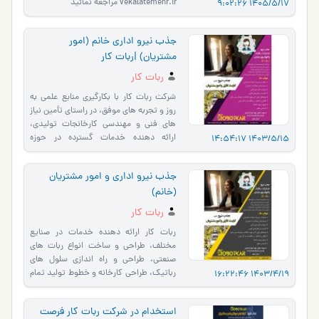
vekalatemehr.ir مراجعه نمائید
1405/5/17 9:02:26
جذب نیرو اداری خانم (امور
مشتریان) |ربات کار
ربات کار
شرکت ربات کار با بکارگیری منابع علمی به
روز و تجربه های موفق، در راستای تأمین نیاز
های فنی و مهندسی کارخانجات تولیدی،
ارائه دهنده خدمات گسترده در حوزه
1403/5/15 14:54:17
اتوماسیون صنعت…
جذب نیرو اداری و امور مشتریان
(خانم)
ربات کار
ربات کار ارائه دهنده خدمات در صنایع
مختلف، طراحی و ساخت انواع ربات های
صنعتی، طراحی و راه اندازی سلول های
رباتیک، طراحی کارخانه و خطوط تولید تمام
1403/4/19 16:22:46
اتوماتیک، طراحی و س�…
استخدام در شرکت ربات کار فرصت