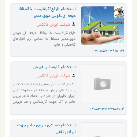
استخدام طراح/گرافیست_خانم/آقا
حرفه ای،خوش ذوق،مدیر
شرکت ایران کانکس
طراح/گرافیست_خانم/آقا حرفه ای،خوش
ذوق،مدیر مسلط به تمامی نرم افزارهای
گرافیکی و چاپ
1395/11/9 13:11:57
استخدام کارشناس فروش
شرکت ایران کانکس
یک شرکت صنعتی معتبر تولیدکننده کانکس
و سازه های پیش ساخته در محدوده شرق
تهران-خاوران در نظر دارد تعداد 5نفر نیروی
خانم یا آقا جهت کارشناسی واحد فروش
باتجربه استخدام ن…
1395/7/4 14:53:37
استخدام تعدادي نيروي خانم جهت
اپراتور تلفن