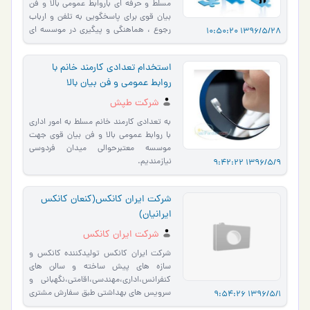
مسلط و حرفه ای باروابط عمومی بالا و فن
بیان قوی برای پاسخگویی به تلفن و ارباب
رجوع ، هماهنگی و پیگیری در موسسه ای
1396/5/28 10:50:20
معتبر حوالی م…
استخدام تعدادی کارمند خانم با
روابط عمومی و فن بیان بالا
شرکت طپش
به تعدادی کارمند خانم مسلط به امور اداري
با روابط عمومي بالا و فن بيان قوي جهت
موسسه معتبرحوالي ميدان فردوسي
نيازمنديم.
1396/5/9 9:42:22
*************************امنیت
محیط شغلی صد درصد مورد تضم…
شرکت ایران کانکس(کنعان کانکس
ایرانیان)
شرکت ایران کانکس
شرکت ایران کانکس تولیدکننده کانکس و
سازه های پیش ساخته و سالن های
کنفرانس،اداری،مهندسی،اقامتی،نگهبانی و
سرویس های بهداشتی طبق سفارش مشتری
1396/5/1 9:54:26
و استاندارد در تمام مقاط�…