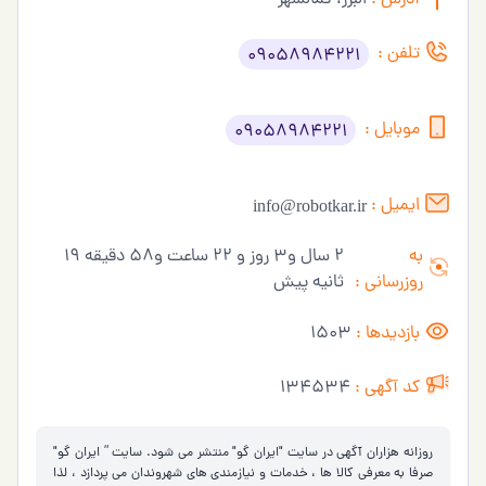
آدرس :
البرز، کمالشهر
تلفن :
09058984221
موبایل :
09058984221
ایمیل :
info@robotkar.ir
به
2 سال و3 روز و 22 ساعت و58 دقیقه 19
روزرسانی :
ثانیه پیش
بازدیدها :
1503
کد آگهی :
134534
روزانه هزاران آگهی در سایت "ایران گو" منتشر می شود. سایت ” ایران گو"
صرفا به معرفی کالا ها ، خدمات و نیازمندی های شهروندان می پردازد ، لذا