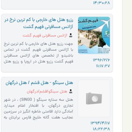
14:30:28
رزرو هتل های خارجی با کم ترین نرخ در
آژانس مسافرتی فهیم گشت
آژانس مسافرتی فهیم گشت
جهت رزرو هتل های خارجی با کم ترین نرخ
با آژانس مسافرتی فهیم گشت در تماس
باشیدو از تخصص های آژانس مسافرتی
1396/2/6
فهیم گشت رزرو هتل در اروپا و رزرو هتل
11:17:27
در سراسر جهان می باشد که �…
هتل سینگو - هتل قشم / هتل درگهان
هتل سینگو/قشم/درگهان
هتل سه ستاره سینگو ( SINGO) ، در شهر
تجاری درگهان، با افتخار اعلام میدارد
آمادگی دارد اقامتی خاطره انگیز در سرزمین
عجایب هفت گانه خلیج فارس برایتان به
1394/4/17
ارمغان آورد . هتل س�…
18:22:38