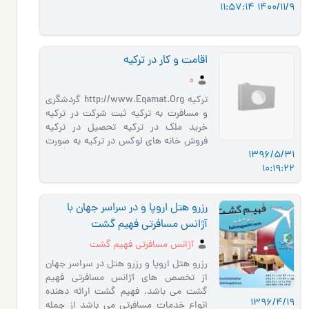
1400/11/9 11:57:14
امکانات و موارد لاز…
اقامت و کار در ترکیه
0
ترکیه http://www.Eqamat.Org گردشگری
و مسافرت به ترکیه ثبت شرکت در ترکیه
خرید ملک در ترکیه تحصیل در ترکیه
فروش خانه های لوکس در ترکیه به صورت
1396/5/31
اقساطی ازدواج در ترکیه اقامت در تر�…
10:19:22
رزرو هتل اروپا و در سراسر جهان با
آژانس مسافرتی فهیم گشت
آژانس مسافرتی فهیم گشت
رزرو هتل اروپا و رزرو هتل در سراسر جهان
از تخصص های آژانس مسافرتی فهیم
گشت می باشد. فهیم گشت ارائه دهنده
1396/4/19
انواع خدمات مسافرتی می باشد از جمله