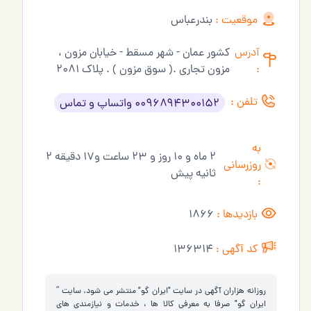
موقعیت :
بندرعباس
آدرس
کشور عمان - شهر مسقط - خيابان مزون ،
:
مزون تجاري .( سوق مزون ) . پلاك ٢٠٨١
تلفن :
٠٠٩٦٨٩٤٣٠٠١٥٢ واتساپ و تماس
به
2 ماه و 10 روز و 23 ساعت و17 دقیقه 2
روزرسانی
ثانیه پیش
:
بازدیدها :
1866
کد آگهی :
136314
روزانه هزاران آگهی در سایت "ایران گو" منتشر می شود. سایت ”
ایران گو" صرفا به معرفی کالا ها ، خدمات و نیازمندی های