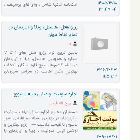
1405/3/5
امكانات اتاقها شامل : واي فاي پرسرعت ،
13:49:04
تلويزيون ، يخچال…
رزرو هتل، هاستل، ویلا و آپارتمان در
تمام نقاط جهان
0
پایین ترین نرخ رزرو هتل های 1 تا 7
ستاره و همچنین هاستل، ویلا و آپارتمان
در تمام کشورهای پنج قاره. امکان انتخاب
1396/12/13
بهترین مکان اقامت در سراسر شهرهای
11:59:12
جهان با توجه به درخوا�…
اجاره سوییت و منازل مبله یاسوج
روح اله فرجی
مسافران محترم اجاره منازل مبله ، سوئیت
و آپارتمان در بهترین نقطه جغرافیایی شهر
یاسوج با قیمت مناسب — رزرو بهترین و
لوکس ترین سوئیت ، ویلا و آپارتمان با
1396/4/21
مجوز رسمی ا�…