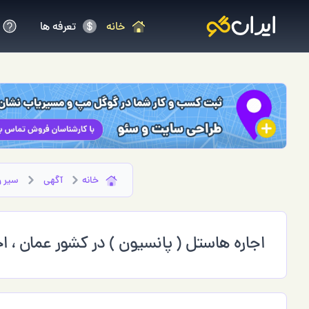
خانه
تعرفه ها
خانه
آگهی
سير و
اجاره هاستل ( پانسیون ) در كشور عمان ، 