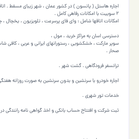
اجاره هاستل ( پانسون ) در كشور عمان ، شهر زيبای مسقط . اتا
٢ سوييت با امكانات رفاهي كامل .
امكانات اتاقها شامل : واي فاي پرسرعت ، تلويزيون ، يخچال ، چاي
دسترسي اسان به مراكز خريد ، مول ،
سوپر ماركت ، خشكشويی ، رستورانهای ايرانی و عربی ، كافي شا
صحار .
ترانسفر فرودگاهی . گشت شهر .
اجاره خودرو با سرنشين و بدون سرنشين به صورت روزانه هفتگی 
خدمات تور شهری .
ثبت شركت و افتتاح حساب بانكی و اخذ گواهی نامه رانندگی در 