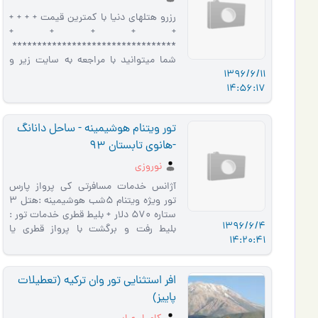
رزرو هتلهای دنیا با کمترین قیمت + + + +
+ + + + +
*********************************
شما میتوانید با مراجعه به سایت زیر و
1396/6/11
وارد کردن پسورد زیر هتل مورد نظر خود را
14:56:17
انتخاب کرده و کانفرم کنید rs.gt…
تور ویتنام هوشیمینه - ساحل دانانگ
-هانوی تابستان 93
نوروزی
آژانس خدمات مسافرتی کی پرواز پارس
تور ویژه ویتنام 5شب هوشیمینه :هتل 3
ستاره 570 دلار + بلیط قطری خدمات تور :
1396/6/4
بلیط رفت و برگشت با پرواز قطری یا
14:20:41
امارات ( به نرخ فوق اضافه می…
افر استثنایی تور وان ترکیه (تعطیلات
پاییز)