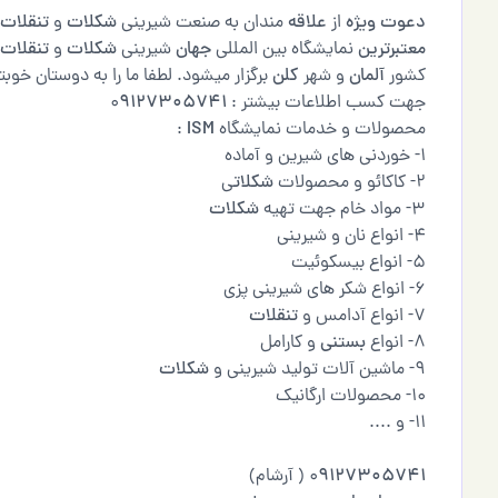
دعوت
ویژه
از
علاقه
مندان به صنعت شیرینی
شکلات
و
تنقلات
معتبرترین
نمایشگاه بین المللی
جهان
شیرینی
شکلات
و
تنقلات
کشور
آلمان
و شهر
کلن
برگزار میشود. لطفا ما را به دوستان خوبتا
جهت کسب اطلاعات بیشتر : 0
9127305741
محصولات و خدمات نمایشگاه
ISM
:
1- خوردنی های شیرین و آماده
2- کاکائو و محصولات
شکلات
ی
3- مواد خام جهت تهیه
شکلات
4- انواع نان و شیرینی
5- انواع بیسکوئیت
6- انواع شکر های شیرینی پزی
7- انواع آدامس و
تنقلات
8- انواع
بستنی
و کارامل
9- ماشین آلات تولید شیرینی و
شکلات
10- محصولات ارگانیک
11- و ....
9127305741
0
( آرشام)