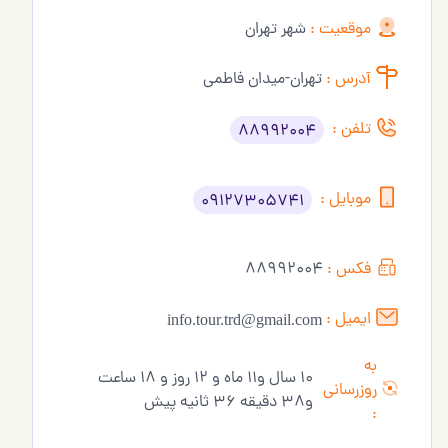
موقعیت :
شهر تهران
آدرس :
تهران-میدان فاطمی
تلفن :
88992004
موبایل :
09127305741
فکس :
88992004
ایمیل :
info.tour.trd@gmail.com
به
10 سال و11 ماه و 12 روز و 18 ساعت
روزرسانی
و38 دقیقه 36 ثانیه پیش
: