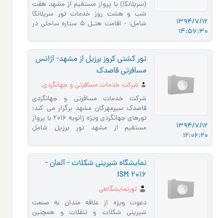
(سریلانکا) با پرواز مستقیم از مشهد هفت
شب و هشت روز خدمات تور سریلانکا
1394/7/12
شامل: - اقامت هتـل 5 ستاره ساحلی در
14:57:30
کـلمبو - اقامت هتل 5 ستاره در هتل …
تور کشتی کروز برزیل از مشهد- آژانس
مسافرتی قاصدک
شرکت خدمات مسافرتی و جهانگردی
قاصدک مشهد
شرکت خدمات مسافرتی و جهانگردی
قاصدک سیرمهرگان مشهد برگزار می کند:
تورهای جهانگردی ویژه ژانویه 2016 با پرواز
1394/7/12
مستقیم از مشهد تور برزیل شامل
12:06:20
شهرهای: - ریودوژانیرو( پنج شب) …
نمایشگاه شیرینی شکلات - آلمان -
ISM 2016
تورنمایشگاهی
دعوت ویژه از علاقه مندان به صنعت
شیرینی شکلات و تنقلات و همچنین