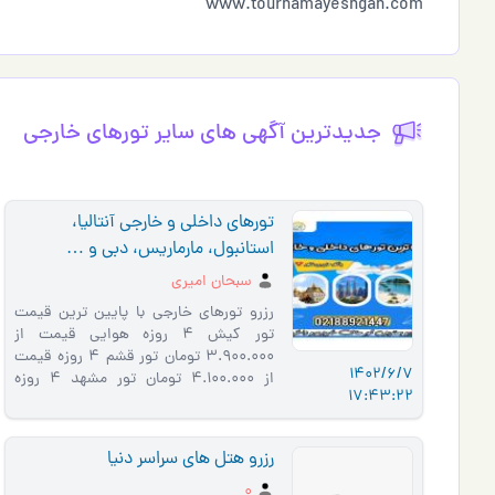
www.tournamayeshgah.com
جدیدترین آگهی های سایر تورهای خارجي
تورهای داخلی و خارجی آنتالیا،
استانبول، مارماریس، دبی و …
سبحان امیری
رزرو تورهای خارجی با پایین ترین قیمت
تور کیش 4 روزه هوایی قیمت از
3.900.000 تومان تور قشم 4 روزه قیمت
1402/6/7
از 4.100.000 تومان تور مشهد 4 روزه
17:43:22
هوایی قیمت از 4.600.000 تومان و زمینی
از 2.600.000 …
رزرو هتل های سراسر دنیا
0