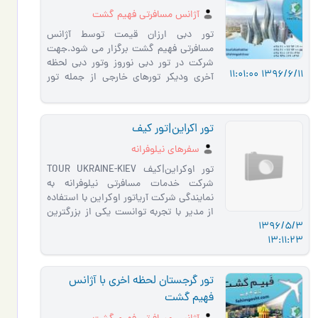
آژانس مسافرتی فهیم گشت
تور دبی ارزان قیمت توسط آژانس
مسافرتی فهیم گشت برگزار می شود.جهت
شرکت در تور دبی نوروز وتور دبی لحظه
1396/6/11 11:01:00
آخری ودیکر تورهای خارجی از جمله تور
ارمنستان , تور گرجستان , تور ما…
تور اکراین|تور کیف
سفرهای نیلوفرانه
تور اوکراین|کیف TOUR UKRAINE-KIEV
شرکت خدمات مسافرتی نیلوفرانه به
نمایندگی شرکت آریاتور اوکراین با استفاده
از مدیر با تجربه توانست یکی از بزرگترین
1396/5/3
شرکت خدمات مسافرتی و گرد…
13:11:23
تور گرجستان لحظه اخری با آژانس
فهیم گشت