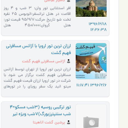
کامیار عباسی
افر استثنایی تور وان: 3 شب و 4 روز
اقامت در هتل ترانسفر:اتوبوس 25 نفره
تخت شو تاریخ حرکت:95/9/7 قیمت تور:
1396/2/18
هتل کروان:450/000 هتل
12:26:38
تامارا4*:550/000 هتل الیت
وورد5*:670/00 راهنما از تهرا…
ارزان ترین تور اروپا با آژانس مسافرتی
فهیم گشت
آژانس مسافرتی فهیم گشت
ارزان ترین تور اروپا از تهران توسط آزانس
مسافرتی فهیم کشت برگزار می شود با
شرکت در تور اروپا ارزان قیمت فهیم گشت
1396/2/6 11:17:41
میتو انید یک سفر رویای را در تورهای
ترکیبی اسپانیا ,ای…
تور ترکیبی روسیه (3شب مسکو+4
شب سنتپترزبورگ)7شب ویژه تیر
پرشین گشت آناهیتا