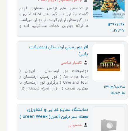
آژانس مسافرتی فهیم گشت
از تخصص های آژانس مسافرتی فهیم
گشت برکزاری تور گرجستان لحظه آخری و
تور گرجستان ارزان قیمت از تهران میباشد.
1396/2/6
با ارائه بهترین خمات مسافرتی. آب و
11:17:47
هوای بی نظیر تفلیس گرجست�…
افر تور زمینی ارمنستان (تعطیلات
پاییز)
کامیار عباسی
توضیحات تور ارمنستان – ایروان (
Armenia Tour ) تور زمینی ارمنستان (
Overland Tour ) برگزاری تور ارمنستان با
1395/10/25
بهترین قیمت ( ارزان )ویژه تابستان 95
15:06:10
توسط کامیار – همسفر پرواز بهترین
مجر…
نمايشگاه صنایع غذایی و کشاورزی-
هفته سبز برلین آلمان( Green Week )
شاهرخی