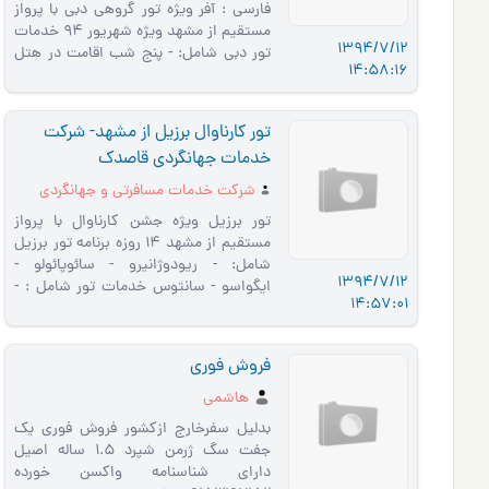
فارسي : آفر ویژه تور گروهی دبی با پرواز
مستقیم از مشهد ویژه شهریور 94 خدمات
1394/7/12
تور دبی شامل: - پنج شب اقامت در هتل
14:58:16
4 ستاره+ صبحانه + ناها…
تور کارناوال برزیل از مشهد- شرکت
خدمات جهانگردی قاصدک
شرکت خدمات مسافرتی و جهانگردی
قاصدک سیرمهرگان مشهد
تور برزیل ویژه جشن کارناوال با پرواز
مستقیم از مشهد 14 روزه برنامه تور برزیل
شامل: - ریودوژانیرو - سائوپائولو -
1394/7/12
ایگواسو - سانتوس خدمات تور شامل : -
14:57:01
اقامت در هتل های چهارس…
فروش فوری
هاشمی
بدلیل سفرخارج ازکشور فروش فوری یک
جفت سگ ‌‌‌‌ژرمن شپرد ۱.۵ ساله اصیل
دارای شناسنامه واکسن خورده