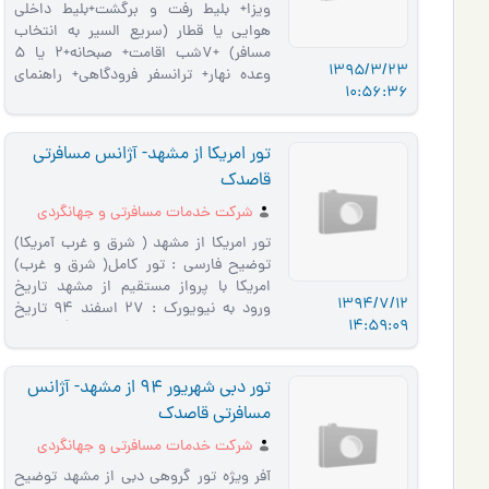
ویزا+ بلیط رفت و برگشت+بلیط داخلی
هوایی یا قطار (سریع السیر به انتخاب
مسافر) +7شب اقامت+ صبحانه+2 یا 5
1395/3/23
وعده نهار+ ترانسفر فرودگاهی+ راهنمای
10:56:36
فارسی زبان+ گشت طبق برنامه+ سیم …
تور امریکا از مشهد- آژانس مسافرتی
قاصدک
شرکت خدمات مسافرتی و جهانگردی
قاصدک مشهد
تور امریکا از مشهد ( شرق و غرب آمریکا)
توضيح فارسي : تور کامل( شرق و غرب)
امریکا با پرواز مستقیم از مشهد تاریخ
1394/7/12
ورود به نیویورک : 27 اسفند 94 تاریخ
14:59:09
خروج از لس آنجلس : 20 فروردی�…
تور دبی شهریور 94 از مشهد- آژانس
مسافرتی قاصدک
شرکت خدمات مسافرتی و جهانگردی
قاصدک مشهد
آفر ویژه تور گروهی دبی از مشهد توضيح