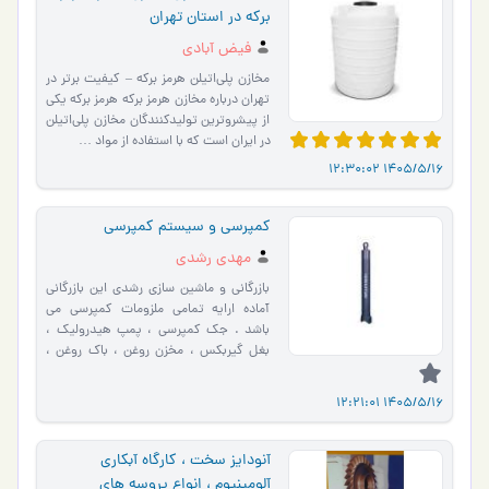
برکه در استان تهران
فیض آبادی
مخازن پلی‌اتیلن هرمز برکه – کیفیت برتر در
تهران درباره مخازن هرمز برکه هرمز برکه یکی
از پیشروترین تولیدکنندگان مخازن پلی‌اتیلن
در ایران است که با استفاده از مواد …
1405/5/16 12:30:02
کمپرسی و سیستم کمپرسی
مهدی رشدی
بازرگانی و ماشین سازی رشدی این بازرگانی
آماده ارایه تمامی ملزومات کمپرسی می
باشد . جک کمپرسی ، پمپ هیدرولیک ،
بغل گیربکس ، مخزن روغن ، باک روغن ،
قطع کن ، شیر بادی ، ش�…
1405/5/16 12:21:01
آنودایز سخت ، کارگاه آبکاری
آلومینیوم ، انواع پروسه های