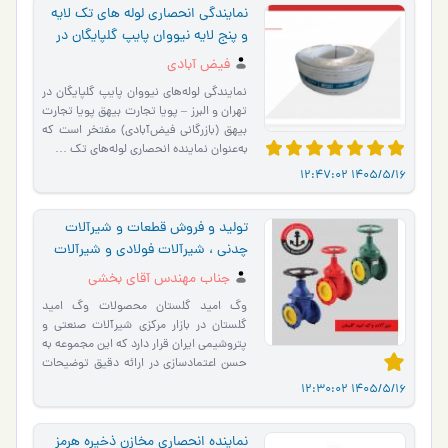
نمایندگی انحصاری لوله های تک لایه
و پنج لایه نیووان پایپ گلپایگان در
استان تهران و البرز
فیض آبادی
نمایندگی لوله‌های نیووان پایپ گلپایگان در
تهران و البرز – پویا تجارت بیهق پویا تجارت
بیهق (بازرگانی فیض‌آبادی) مفتخر است که
به‌عنوان نماینده انحصاری لوله‌های تک …
1405/5/16 12:47:02
تولید و فروش قطعات و شیرآلات
چدنی ، شیرآلات فولادی و شیرآلات
لاستیکی
جناب مهندس آقای بخشی
وگ امید گلستان محصولات وگ امید
گلستان در بازار مرکزی شیرآلات صنعتی و
پتروشیمی ایران قرار دارد که این مجموعه به
حسن اعتمادسازی در ارائه دقیق توضیحات
صادقانه موجب جلب …
1405/5/16 12:30:02
نماینده انحصاری مخازن ذخیره هرمز