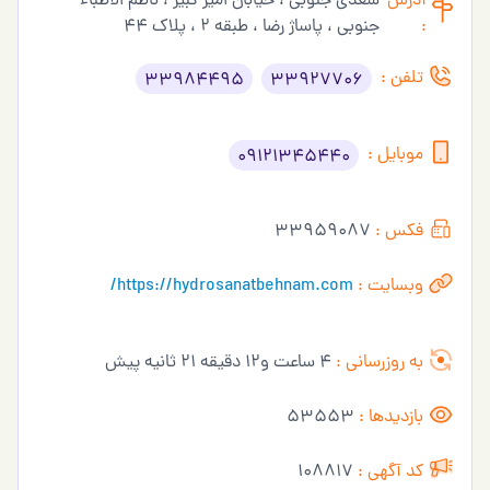
آدرس
سعدی جنوبی ، خیابان امیر کبیر ، ناظم الاطباء
:
جنوبی ، پاساژ رضا ، طبقه 2 ، پلاک 44
تلفن :
33984495
33927706
موبایل :
09121345440
فکس :
33959087
وبسایت :
https://hydrosanatbehnam.com/
به روزرسانی :
4 ساعت و12 دقیقه 21 ثانیه پیش
بازدیدها :
53553
کد آگهی :
108817