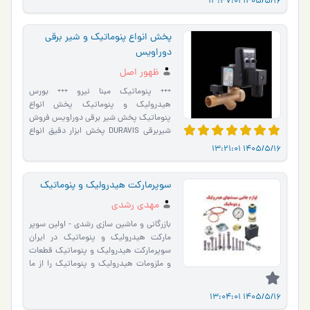
1405/5/16 13:47:01
پخش انواع پنوماتیک و شير برقی
دوراويس
ظهور اصل
+++ پنوماتیک مبنا نیرو +++ بورس
هیدرولیک و پنوماتیک پخش انواع
پنوماتيك پخش شير برقی دوراويس فروش
شيربرقی DURAVIS پخش ابزار دقيق انواع
هيدروليک پخش نورگرن پخش فستو
1405/5/16 13:21:01
پنوما�…
سوپرمارکت هیدرولیک و پنوماتیک
مهدی رشدی
بازرگانی و ماشین سازی رشدی - اولین سوپر
مارکت هیدرولیک و پنوماتیک در ایران
سوپرمارکت هیدرولیک و پنوماتیک قطعات
و ملزومات هیدرولیک و پنوماتیک را از ما
بخواهید شیرآل…
1405/5/16 13:04:01